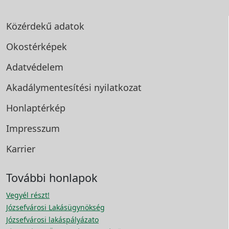
Közérdekű adatok
Okostérképek
Adatvédelem
Akadálymentesítési
nyilatkozat
Honlaptérkép
Impresszum
Karrier
További honlapok
Vegyél részt!
Józsefvárosi Lakásügynökség
Józsefvárosi lakáspályázato