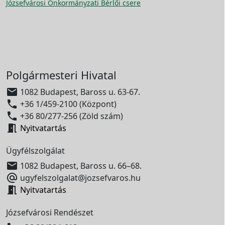
Józsefvárosi Önkormányzati Bérlői csere
Polgármesteri Hivatal

1082 Budapest, Baross u. 63-67.

+36 1/459-2100 (Központ)

+36 80/277-256 (Zöld szám)

Nyitvatartás
Ügyfélszolgálat

1082 Budapest, Baross u. 66–68.

ugyfelszolgalat@jozsefvaros.hu

Nyitvatartás
Józsefvárosi Rendészet