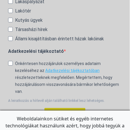
Lakáspályázat
Lakótér
Kutyás ügyek
Társasházi hírek
Állami kisajátításban érintett házak lakóinak
Adatkezelési tájékoztató
Önkéntesen hozzájárulok személyes adataim
kezeléséhez az
Adatkezelési tájékoztatóban
részletezetteknek megfelelően. Megértettem, hogy
hozzájárulásom visszavonására bármikor lehetőségem
van.
A leiratkozás a hírlevél alján található linkkel lesz lehetséges.
Feliratkozom!
Weboldalainkon sütiket és egyéb internetes
technológiákat használunk azért, hogy jobbá tegyük a
For the English Newsletter, click
HERE.