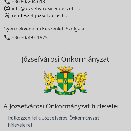

+36 80/204-618

info@jozsefvarosirendeszet.hu
rendeszet.jozsefvaros.hu
Gyermekvédelmi Készenléti Szolgálat

+36 30/493-1925
Józsefvárosi Önkormányzat
A Józsefvárosi Önkormányzat hírlevelei
Iratkozzon fel a Józsefvárosi Önkormányzat
hírleveleire!