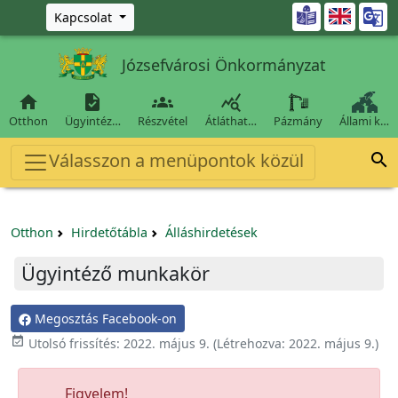
Ugrás a fő tartalomra

Kapcsolat
Józsefvárosi Önkormányzat




Otthon
Ügyintéz…
Részvétel
Átláthat…
Pázmány
Állami k…
Válasszon a menüpontok közül

Otthon
Hirdetőtábla
Álláshirdetések
Ügyintéző munkakör
Megosztás Facebook-on

Utolsó frissítés:
2022. május 9.
(Létrehozva:
2022. május 9.
)
Figyelem!