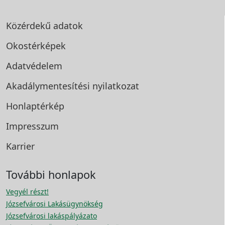
Közérdekű adatok
Okostérképek
Adatvédelem
Akadálymentesítési
nyilatkozat
Honlaptérkép
Impresszum
Karrier
További honlapok
Vegyél részt!
Józsefvárosi Lakásügynökség
Józsefvárosi lakáspályázato