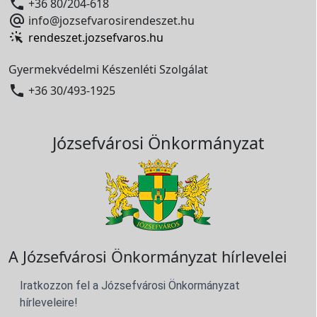

+36 80/204-618

info@jozsefvarosirendeszet.hu
rendeszet.jozsefvaros.hu
Gyermekvédelmi Készenléti Szolgálat

+36 30/493-1925
Józsefvárosi Önkormányzat
A Józsefvárosi Önkormányzat hírlevelei
Iratkozzon fel a Józsefvárosi Önkormányzat
hírleveleire!