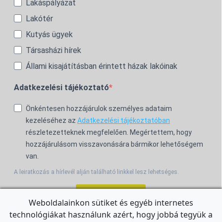
Lakáspályázat
Lakótér
Kutyás ügyek
Társasházi hírek
Állami kisajátításban érintett házak lakóinak
Adatkezelési tájékoztató
Önkéntesen hozzájárulok személyes adataim
kezeléséhez az
Adatkezelési tájékoztatóban
részletezetteknek megfelelően. Megértettem, hogy
hozzájárulásom visszavonására bármikor lehetőségem
van.
A leiratkozás a hírlevél alján található linkkel lesz lehetséges.
Feliratkozom!
Weboldalainkon sütiket és egyéb internetes
technológiákat használunk azért, hogy jobbá tegyük a
For the English Newsletter, click
HERE.