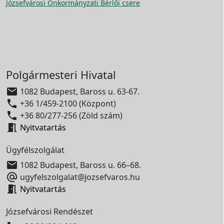
Józsefvárosi Önkormányzati Bérlői csere
Polgármesteri Hivatal

1082 Budapest, Baross u. 63-67.

+36 1/459-2100 (Központ)

+36 80/277-256 (Zöld szám)

Nyitvatartás
Ügyfélszolgálat

1082 Budapest, Baross u. 66–68.

ugyfelszolgalat@jozsefvaros.hu

Nyitvatartás
Józsefvárosi Rendészet