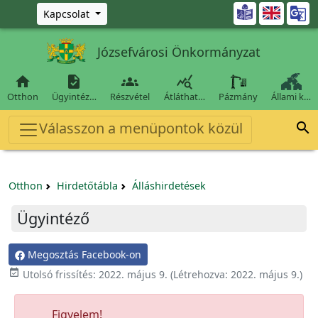
Ugrás a fő tartalomra

Kapcsolat
Józsefvárosi Önkormányzat




Otthon
Ügyintéz…
Részvétel
Átláthat…
Pázmány
Állami k…
Válasszon a menüpontok közül

Otthon
Hirdetőtábla
Álláshirdetések
Ügyintéző
Megosztás Facebook-on

Utolsó frissítés:
2022. május 9.
(Létrehozva:
2022. május 9.
)
Figyelem!