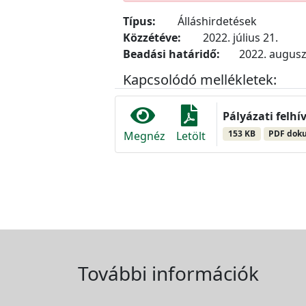
Típus:
Álláshirdetések
Közzétéve:
2022. július 21.
Beadási határidő:
2022. augusz
Kapcsolódó mellékletek:
Pályázati felhí
153 KB
PDF dok
Megnéz
Letölt
További információk