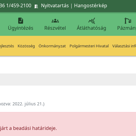
36 1/459-2100
Nyitvatartás
|
Hangostérkép




Ügyintézés
Részvétel
Átláthatóság
Pázmán
jlesztés
Közösség
Önkormányzat
Polgármesteri Hivatal
Választási in
hozva:
2022. július 21.
)
árt a beadási határideje.