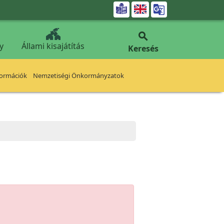


y
Állami kisajátítás
Keresés
formációk
Nemzetiségi Önkormányzatok