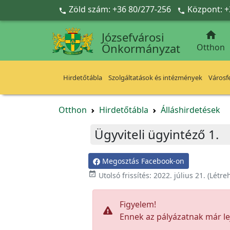
Ugrás a fő tartalomra
Zöld szám: +36 80/277-256
Központ: +



Józsefvárosi
Önkormányzat
Otthon
Hirdetőtábla
Szolgáltatások és intézmények
Városfe
Otthon
Hirdetőtábla
Álláshirdetések
Ügyviteli ügyintéző 1.
Megosztás Facebook-on

Utolsó frissítés:
2022. július 21.
(Létre
Figyelem!
Ennek az pályázatnak már lej