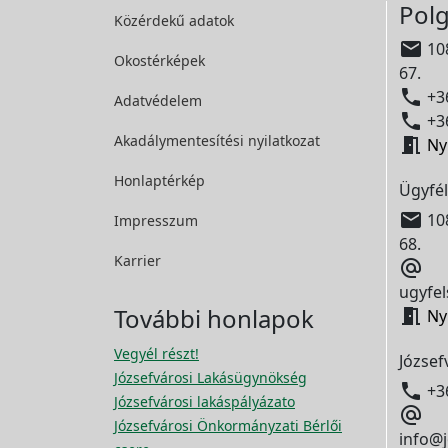
Polg
Közérdekű adatok

108
Okostérképek
67.

+36
Adatvédelem

+36
Akadálymentesítési
nyilatkozat

Ny
Honlaptérkép
Ügyfél

108
Impresszum
68.
Karrier

ugyfel
További honlapok

Ny
Vegyél részt!
József
Józsefvárosi Lakásügynökség

+3
Józsefvárosi lakáspályázato

Józsefvárosi Önkormányzati Bérlői
info@j