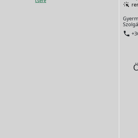
csere
re
Gyerm
Szolgá

+3
Ö