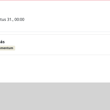
tus 31., 00:00
vás
umentum