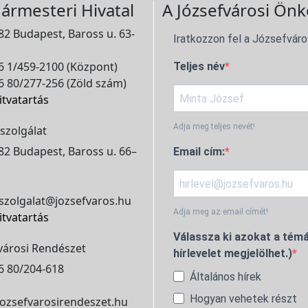
ármesteri Hivatal
A Józsefvárosi Önk
2 Budapest, Baross u. 63-
Iratkozzon fel a Józsefváro
 1/459-2100 (Központ)
Teljes név
 80/277-256 (Zöld szám)
itvatartás
Adja meg teljes nevét!
szolgálat
2 Budapest, Baross u. 66–
Email cím:
szolgalat@jozsefvaros.hu
Adja meg az email címét!
itvatartás
Válassza ki azokat a témá
városi Rendészet
hírlevelet megjelölhet.)
6 80/204-618
Általános hírek
Hogyan vehetek részt
ozsefvarosirendeszet.hu