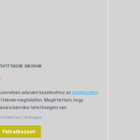
ntett házak lakóinak
 személyes adataim kezeléséhez az
Adatkezelési
tteknek megfelelően. Megértettem, hogy
ására bármikor lehetőségem van.
tó linkkel lesz lehetséges.
Feliratkozom!