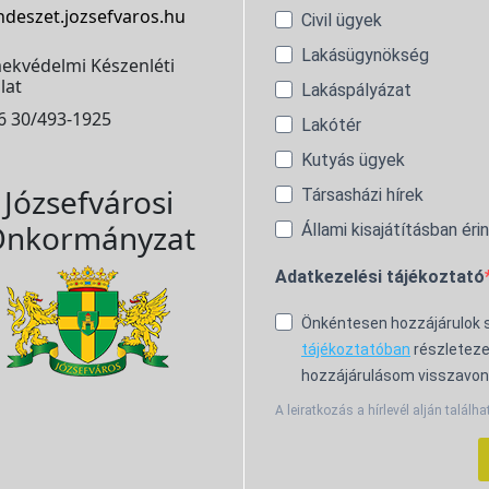
ndeszet.jozsefvaros.hu
Civil ügyek
Lakásügynökség
ekvédelmi Készenléti
lat
Lakáspályázat
6 30/493-1925
Lakótér
Kutyás ügyek
Józsefvárosi
Társasházi hírek
nkormányzat
Állami kisajátításban éri
Adatkezelési tájékoztató
Önkéntesen hozzájárulok
tájékoztatóban
részleteze
hozzájárulásom visszavon
A leiratkozás a hírlevél alján találha