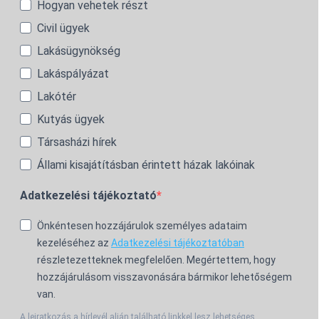
Hogyan vehetek részt
Civil ügyek
Lakásügynökség
Lakáspályázat
Lakótér
Kutyás ügyek
Társasházi hírek
Állami kisajátításban érintett házak lakóinak
Adatkezelési tájékoztató
Önkéntesen hozzájárulok személyes adataim
kezeléséhez az
Adatkezelési tájékoztatóban
részletezetteknek megfelelően. Megértettem, hogy
hozzájárulásom visszavonására bármikor lehetőségem
van.
A leiratkozás a hírlevél alján található linkkel lesz lehetséges.