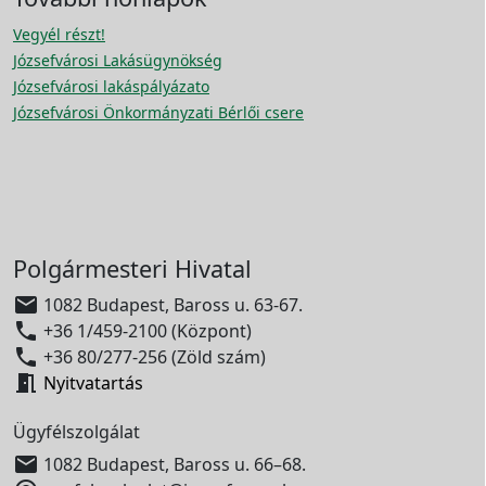
Vegyél részt!
Józsefvárosi Lakásügynökség
Józsefvárosi lakáspályázato
Józsefvárosi Önkormányzati Bérlői csere
Polgármesteri Hivatal

1082 Budapest, Baross u. 63-67.

+36 1/459-2100 (Központ)

+36 80/277-256 (Zöld szám)

Nyitvatartás
Ügyfélszolgálat

1082 Budapest, Baross u. 66–68.