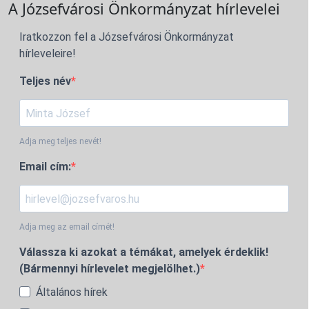
A Józsefvárosi Önkormányzat hírlevelei
Iratkozzon fel a Józsefvárosi Önkormányzat
hírleveleire!
Teljes név
Adja meg teljes nevét!
Email cím:
Adja meg az email címét!
Válassza ki azokat a témákat, amelyek érdeklik!
(Bármennyi hírlevelet megjelölhet.)
Általános hírek