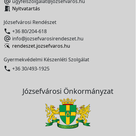

ugyfelszolgalat@jozsefvaros.hu

Nyitvatartás
Józsefvárosi Rendészet

+36 80/204-618

info@jozsefvarosirendeszet.hu
rendeszet.jozsefvaros.hu
Gyermekvédelmi Készenléti Szolgálat

+36 30/493-1925
Józsefvárosi Önkormányzat