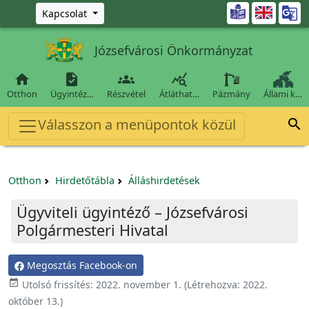
Ugrás a fő tartalomra

Kapcsolat
Józsefvárosi Önkormányzat




Otthon
Ügyintéz…
Részvétel
Átláthat…
Pázmány
Állami k…
Válasszon a menüpontok közül

Otthon
Hirdetőtábla
Álláshirdetések
Ügyviteli ügyintéző – Józsefvárosi
Polgármesteri Hivatal
Megosztás Facebook-on

Utolsó frissítés:
2022. november 1.
(Létrehozva:
2022.
október 13.
)