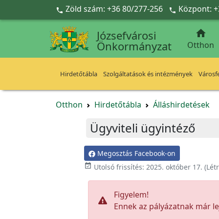
Ugrás a fő tartalomra
Zöld szám: +36 80/277-256
Központ: +



Józsefvárosi
Önkormányzat
Otthon
Hirdetőtábla
Szolgáltatások és intézmények
Városfe
Otthon
Hirdetőtábla
Álláshirdetések
Ügyviteli ügyintéző
Megosztás Facebook-on

Utolsó frissítés:
2025. október 17.
(Lét
Figyelem!
Ennek az pályázatnak már lej