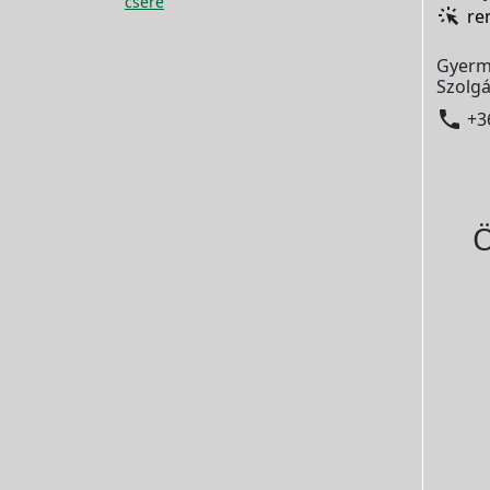
csere
re
Gyerm
Szolgá

+3
Ö