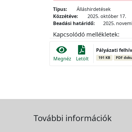
Típus:
Álláshirdetések
Közzétéve:
2025. október 17.
Beadási határidő:
2025. novemb
Kapcsolódó mellékletek:
Pályázati felhí
191 KB
PDF dok
Megnéz
Letölt
További információk