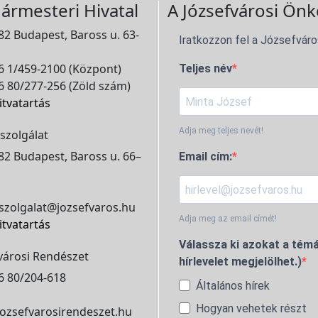
ármesteri Hivatal
A Józsefvárosi Önk
2 Budapest, Baross u. 63-
Iratkozzon fel a Józsefváro
 1/459-2100 (Központ)
Teljes név
 80/277-256 (Zöld szám)
itvatartás
Adja meg teljes nevét!
szolgálat
2 Budapest, Baross u. 66–
Email cím:
szolgalat@jozsefvaros.hu
Adja meg az email címét!
itvatartás
Válassza ki azokat a témá
városi Rendészet
hírlevelet megjelölhet.)
6 80/204-618
Általános hírek
Hogyan vehetek részt
ozsefvarosirendeszet.hu