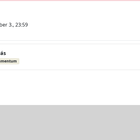
er 3., 23:59
vás
umentum