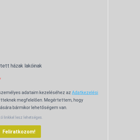
ntett házak lakóinak
 személyes adataim kezeléséhez az
Adatkezelési
tteknek megfelelően. Megértettem, hogy
ására bármikor lehetőségem van.
tó linkkel lesz lehetséges.
Feliratkozom!