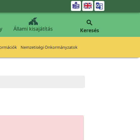


y
Állami kisajátítás
Keresés
formációk
Nemzetiségi Önkormányzatok