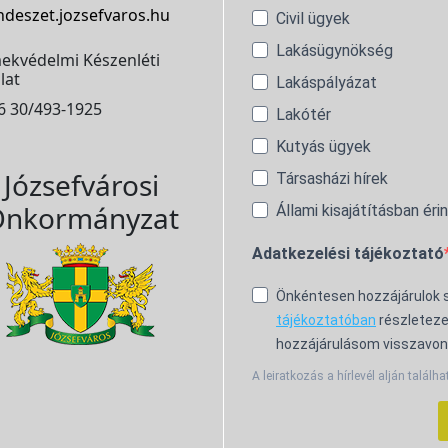
ndeszet.jozsefvaros.hu
Civil ügyek
Lakásügynökség
ekvédelmi Készenléti
lat
Lakáspályázat
6 30/493-1925
Lakótér
Kutyás ügyek
Józsefvárosi
Társasházi hírek
nkormányzat
Állami kisajátításban éri
Adatkezelési tájékoztató
Önkéntesen hozzájárulok
tájékoztatóban
részleteze
hozzájárulásom visszavon
A leiratkozás a hírlevél alján találha