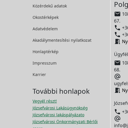
Polg
Közérdekű adatok

108
Okostérképek
67.

+36
Adatvédelem

+36
Akadálymentesítési
nyilatkozat

Ny
Honlaptérkép
Ügyfél

108
Impresszum
68.
Karrier

ugyfel
További honlapok

Ny
Vegyél részt!
József
Józsefvárosi Lakásügynökség

+3
Józsefvárosi lakáspályázato

Józsefvárosi Önkormányzati Bérlői
info@j