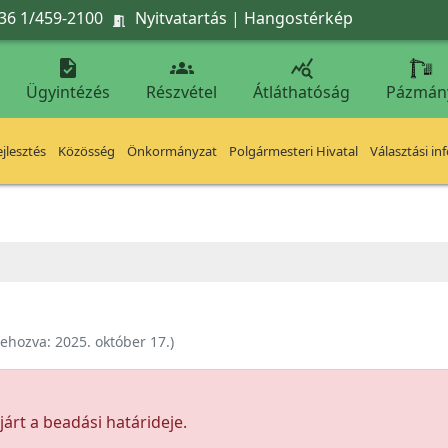
36 1/459-2100
Nyitvatartás
|
Hangostérkép




Ügyintézés
Részvétel
Átláthatóság
Pázmán
jlesztés
Közösség
Önkormányzat
Polgármesteri Hivatal
Választási in
rehozva:
2025. október 17.
)
árt a beadási határideje.