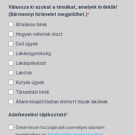
Válassza ki azokat a témákat, amelyek érdeklik!
(Bármennyi hírlevelet megjelölhet.)
Általános hírek
Hogyan vehetek részt
Civil ügyek
Lakásügynökség
Lakáspályázat
Lakótér
Kutyás ügyek
Társasházi hírek
Állami kisajátításban érintett házak lakóinak
Adatkezelési tájékoztató
Önkéntesen hozzájárulok személyes adataim
kezeléséhez az
Adatkezelési tájékoztatóban