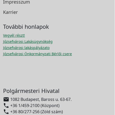
Impresszum
Karrier
További honlapok
Vegyél részt!
Józsefvárosi Lakásügynökség
Józsefvárosi lakáspályázato
Józsefvárosi Önkormányzati Bérlői csere
Polgármesteri Hivatal

1082 Budapest, Baross u. 63-67.

+36 1/459-2100 (Központ)

+36 80/277-256 (Zöld szám)