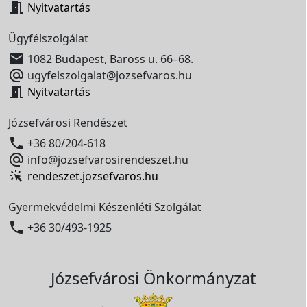

Nyitvatartás
Ügyfélszolgálat

1082 Budapest, Baross u. 66–68.

ugyfelszolgalat@jozsefvaros.hu

Nyitvatartás
Józsefvárosi Rendészet

+36 80/204-618

info@jozsefvarosirendeszet.hu
rendeszet.jozsefvaros.hu
Gyermekvédelmi Készenléti Szolgálat

+36 30/493-1925
Józsefvárosi Önkormányzat