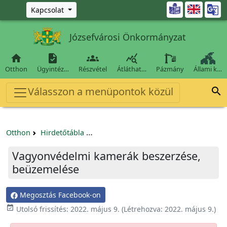
Ugrás a fő tartalomra

Kapcsolat
Józsefvárosi Önkormányzat




Otthon
Ügyintéz…
Részvétel
Átláthat…
Pázmány
Állami k…
Válasszon a menüpontok közül

Otthon
Hirdetőtábla
Egyéb pályázatok szervezeteknek/tá
Vagyonvédelmi kamerák beszerzése,
beüzemelése
Megosztás Facebook-on

Utolsó frissítés:
2022. május 9.
(Létrehozva:
2022. május 9.
)