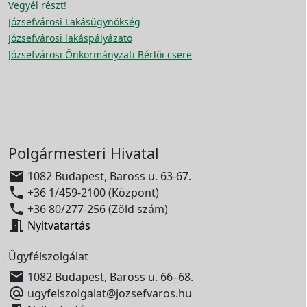
Vegyél részt!
Józsefvárosi Lakásügynökség
Józsefvárosi lakáspályázato
Józsefvárosi Önkormányzati Bérlői csere
Polgármesteri Hivatal

1082 Budapest, Baross u. 63-67.

+36 1/459-2100 (Központ)

+36 80/277-256 (Zöld szám)

Nyitvatartás
Ügyfélszolgálat

1082 Budapest, Baross u. 66–68.

ugyfelszolgalat@jozsefvaros.hu