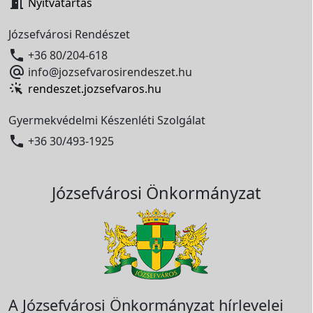

Nyitvatartás
Józsefvárosi Rendészet

+36 80/204-618

info@jozsefvarosirendeszet.hu
rendeszet.jozsefvaros.hu
Gyermekvédelmi Készenléti Szolgálat

+36 30/493-1925
Józsefvárosi Önkormányzat
A Józsefvárosi Önkormányzat hírlevelei