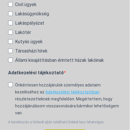
Civil ügyek
Lakásügynökség
Lakáspályázat
Lakótér
Kutyás ügyek
Társasházi hírek
Állami kisajátításban érintett házak lakóinak
Adatkezelési tájékoztató
Önkéntesen hozzájárulok személyes adataim
kezeléséhez az
Adatkezelési tájékoztatóban
részletezetteknek megfelelően. Megértettem, hogy
hozzájárulásom visszavonására bármikor lehetőségem
van.
A leiratkozás a hírlevél alján található linkkel lesz lehetséges.