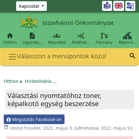
Ugrás a fő tartalomra

Kapcsolat
Józsefvárosi Önkormányzat




Otthon
Ügyintéz…
Részvétel
Átláthat…
Pázmány
Állami k…
Válasszon a menüpontok közül

Otthon
Hirdetőtábla
Egyéb pályázatok szervezeteknek/tá
Választási nyomtatóhoz toner,
képalkotó egység beszerzése
Megosztás Facebook-on

Utolsó frissítés:
2022. május 9.
(Létrehozva:
2022. május 9.
)