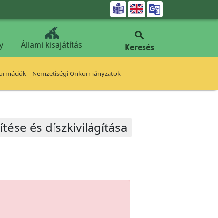


y
Állami kisajátítás
Keresés
formációk
Nemzetiségi Önkormányzatok
tése és díszkivilágítása