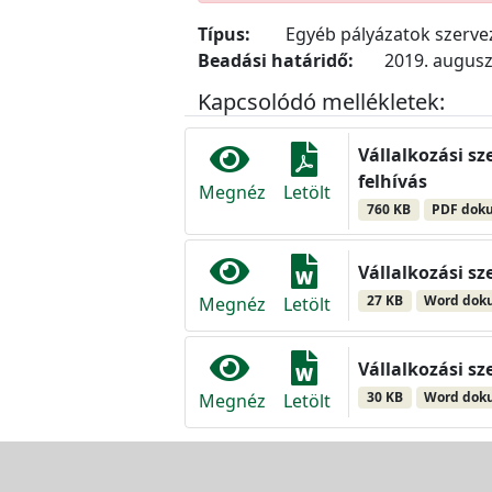
Típus:
Egyéb pályázatok szerv
Beadási határidő:
2019. augusz
Kapcsolódó mellékletek:
Vállalkozási sz
felhívás
Megnéz
Letölt
760 KB
PDF dok
Vállalkozási sz
27 KB
Word do
Megnéz
Letölt
Vállalkozási sz
30 KB
Word do
Megnéz
Letölt