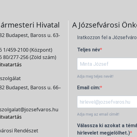
ármesteri Hivatal
A Józsefvárosi Önk
2 Budapest, Baross u. 63-
Iratkozzon fel a Józsefváro
 1/459-2100 (Központ)
Teljes név
 80/277-256 (Zöld szám)
itvatartás
Adja meg teljes nevét!
szolgálat
2 Budapest, Baross u. 66–
Email cím:
szolgalat@jozsefvaros.hu
Adja meg az email címét!
itvatartás
Válassza ki azokat a témá
városi Rendészet
hírlevelet megjelölhet.)