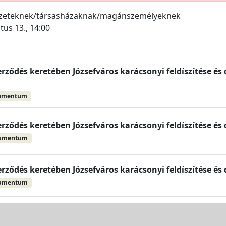
ezeteknek/társasházaknak/magánszemélyeknek
tus 13., 14:00
erződés keretében Józsefváros karácsonyi feldíszítése és d
umentum
erződés keretében Józsefváros karácsonyi feldíszítése és d
kumentum
erződés keretében Józsefváros karácsonyi feldíszítése és d
kumentum