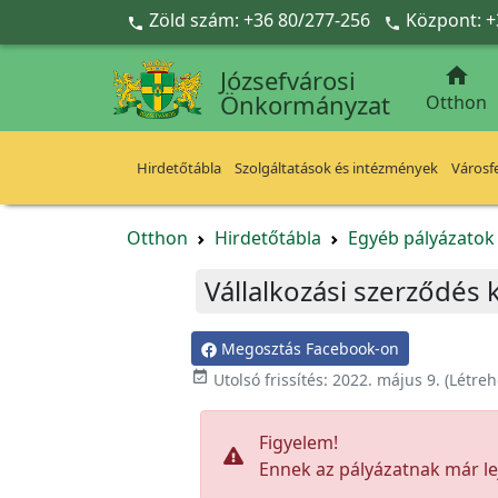
Ugrás a fő tartalomra
Zöld szám: +36 80/277-256
Központ: +



Józsefvárosi
Önkormányzat
Otthon
Hirdetőtábla
Szolgáltatások és intézmények
Városfe
Otthon
Hirdetőtábla
Egyéb pályázato
Vállalkozási szerződés 
Megosztás Facebook-on

Utolsó frissítés:
2022. május 9.
(Létreh
Figyelem!
Ennek az pályázatnak már lej