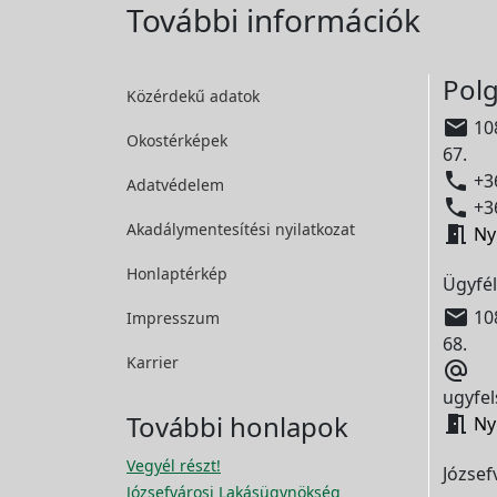
További információk
Polg
Közérdekű adatok

108
Okostérképek
67.

+36
Adatvédelem

+36
Akadálymentesítési
nyilatkozat

Ny
Honlaptérkép
Ügyfél

108
Impresszum
68.
Karrier

ugyfel
További honlapok

Ny
Vegyél részt!
József
Józsefvárosi Lakásügynökség