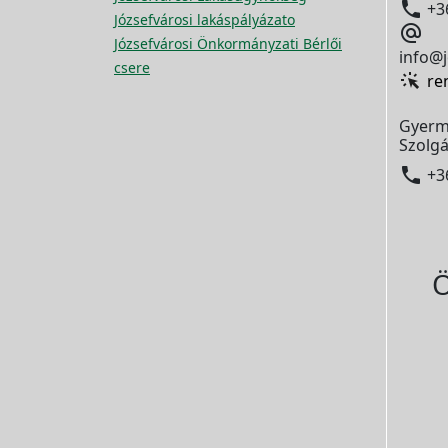

+3
Józsefvárosi lakáspályázato

Józsefvárosi Önkormányzati Bérlői
info@j
csere
re
Gyerm
Szolgá

+3
Ö