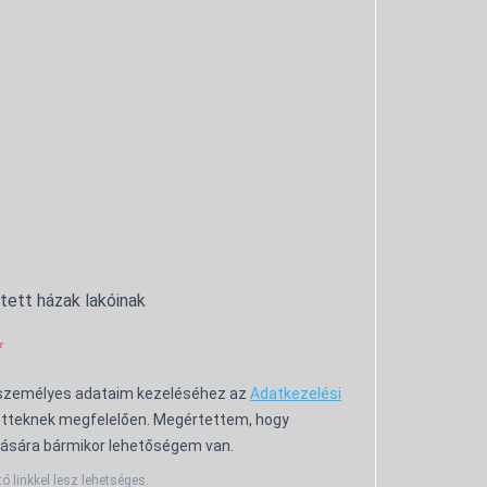
ntett házak lakóinak
 személyes adataim kezeléséhez az
Adatkezelési
tteknek megfelelően. Megértettem, hogy
ására bármikor lehetőségem van.
tó linkkel lesz lehetséges.