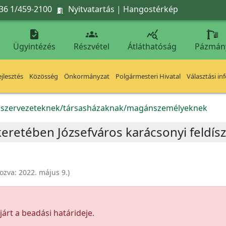
36 1/459-2100
Nyitvatartás
|
Hangostérkép




Ügyintézés
Részvétel
Átláthatóság
Pázmán
jlesztés
Közösség
Önkormányzat
Polgármesteri Hivatal
Választási in
k szervezeteknek/társasházaknak/magánszemélyeknek
keretében Józsefváros karácsonyi feldíszí
ozva:
2022. május 9.
)
árt a beadási határideje.