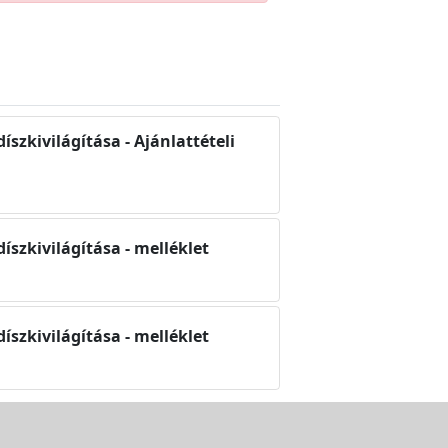
íszkivilágítása - Ajánlattételi
íszkivilágítása - melléklet
íszkivilágítása - melléklet