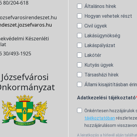
6 80/204-618
Általános hírek
Hogyan vehetek részt
ozsefvarosirendeszet.hu
ndeszet.jozsefvaros.hu
Civil ügyek
Lakásügynökség
ekvédelmi Készenléti
lat
Lakáspályázat
6 30/493-1925
Lakótér
Kutyás ügyek
Józsefvárosi
Társasházi hírek
nkormányzat
Állami kisajátításban éri
Adatkezelési tájékoztató
Önkéntesen hozzájárulok
tájékoztatóban
részleteze
hozzájárulásom visszavon
A leiratkozás a hírlevél alján találha