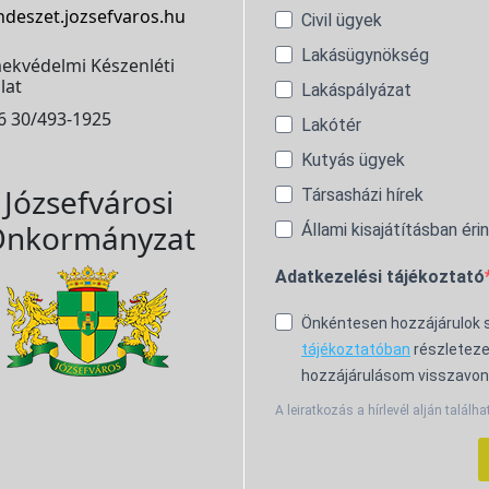
ndeszet.jozsefvaros.hu
Civil ügyek
Lakásügynökség
ekvédelmi Készenléti
lat
Lakáspályázat
6 30/493-1925
Lakótér
Kutyás ügyek
Józsefvárosi
Társasházi hírek
nkormányzat
Állami kisajátításban éri
Adatkezelési tájékoztató
Önkéntesen hozzájárulok
tájékoztatóban
részleteze
hozzájárulásom visszavon
A leiratkozás a hírlevél alján találha