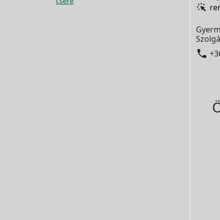
csere
re
Gyerm
Szolgá

+3
Ö