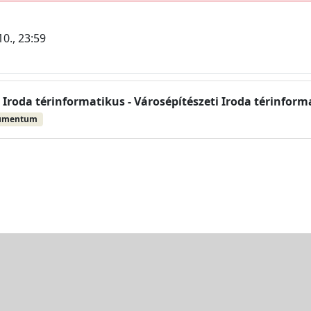
10., 23:59
 Iroda térinformatikus - Városépítészeti Iroda térinform
umentum