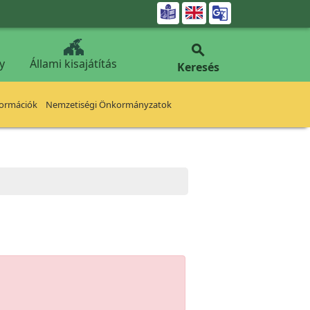


y
Állami kisajátítás
Keresés
formációk
Nemzetiségi Önkormányzatok