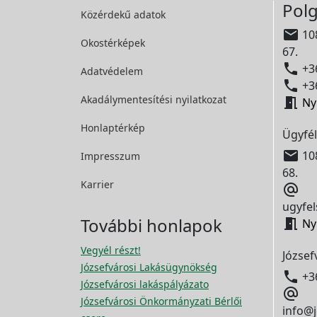
Polg
Közérdekű adatok

108
Okostérképek
67.

+36
Adatvédelem

+36
Akadálymentesítési
nyilatkozat

Ny
Honlaptérkép
Ügyfél

108
Impresszum
68.
Karrier

ugyfel
További honlapok

Ny
Vegyél részt!
József
Józsefvárosi Lakásügynökség

+3
Józsefvárosi lakáspályázato

Józsefvárosi Önkormányzati Bérlői
info@j