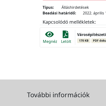
Típus:
Álláshirdetések
Beadási határidő:
2022. április 
Kapcsolódó mellékletek:
Városépítészeti
170 KB
PDF dok
Megnéz
Letölt
További információk