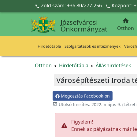
Ugrás a fő tartalomra
Zöld szám: +36 80/277-256
Központ: +



Józsefvárosi
Önkormányzat
Otthon
Hirdetőtábla
Szolgáltatások és intézmények
Városfe
Otthon
Hirdetőtábla
Álláshirdetések
Városépítészeti Iroda t
Megosztás Facebook-on

Utolsó frissítés:
2022. május 9.
(Létreh
Figyelem!
Ennek az pályázatnak már lej