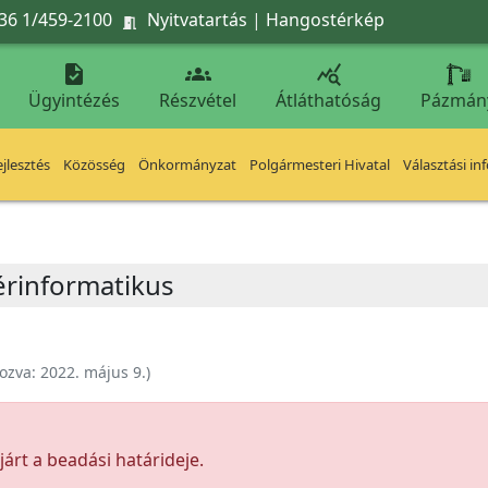
36 1/459-2100
Nyitvatartás
|
Hangostérkép




Ügyintézés
Részvétel
Átláthatóság
Pázmán
jlesztés
Közösség
Önkormányzat
Polgármesteri Hivatal
Választási in
érinformatikus
ozva:
2022. május 9.
)
árt a beadási határideje.