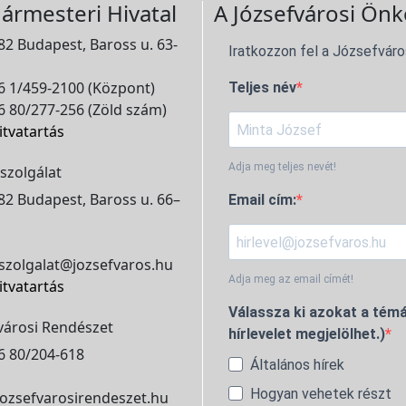
ármesteri Hivatal
A Józsefvárosi Önk
2 Budapest, Baross u. 63-
Iratkozzon fel a Józsefváro
 1/459-2100 (Központ)
Teljes név
 80/277-256 (Zöld szám)
itvatartás
Adja meg teljes nevét!
szolgálat
2 Budapest, Baross u. 66–
Email cím:
szolgalat@jozsefvaros.hu
Adja meg az email címét!
itvatartás
Válassza ki azokat a témá
városi Rendészet
hírlevelet megjelölhet.)
6 80/204-618
Általános hírek
Hogyan vehetek részt
ozsefvarosirendeszet.hu