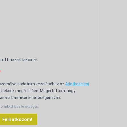
ntett házak lakóinak
 személyes adataim kezeléséhez az
Adatkezelési
tteknek megfelelően. Megértettem, hogy
ására bármikor lehetőségem van.
tó linkkel lesz lehetséges.
Feliratkozom!