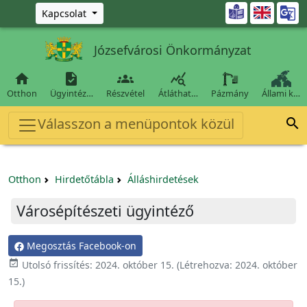
Ugrás a fő tartalomra

Kapcsolat
Józsefvárosi Önkormányzat




Otthon
Ügyintéz…
Részvétel
Átláthat…
Pázmány
Állami k…
Válasszon a menüpontok közül

Otthon
Hirdetőtábla
Álláshirdetések
Városépítészeti ügyintéző
Megosztás Facebook-on

Utolsó frissítés:
2024. október 15.
(Létrehozva:
2024. október
15.
)