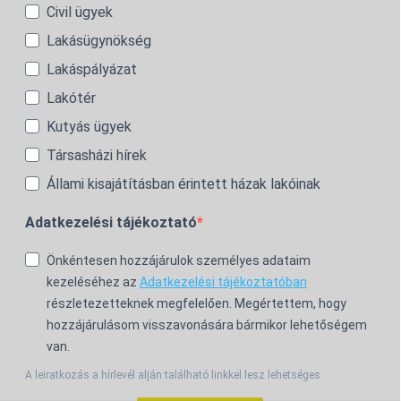
Civil ügyek
Lakásügynökség
Lakáspályázat
Lakótér
Kutyás ügyek
Társasházi hírek
Állami kisajátításban érintett házak lakóinak
Adatkezelési tájékoztató
Önkéntesen hozzájárulok személyes adataim
kezeléséhez az
Adatkezelési tájékoztatóban
részletezetteknek megfelelően. Megértettem, hogy
hozzájárulásom visszavonására bármikor lehetőségem
van.
A leiratkozás a hírlevél alján található linkkel lesz lehetséges.