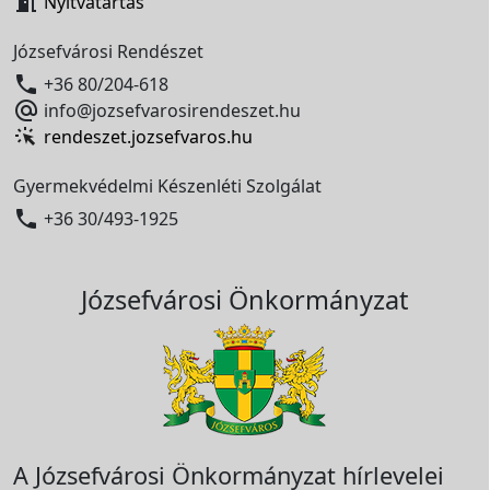

Nyitvatartás
Józsefvárosi Rendészet

+36 80/204-618

info@jozsefvarosirendeszet.hu
rendeszet.jozsefvaros.hu
Gyermekvédelmi Készenléti Szolgálat

+36 30/493-1925
Józsefvárosi Önkormányzat
A Józsefvárosi Önkormányzat hírlevelei