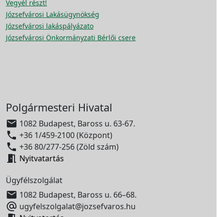
Vegyél részt!
Józsefvárosi Lakásügynökség
Józsefvárosi lakáspályázato
Józsefvárosi Önkormányzati Bérlői csere
Polgármesteri Hivatal

1082 Budapest, Baross u. 63-67.

+36 1/459-2100 (Központ)

+36 80/277-256 (Zöld szám)

Nyitvatartás
Ügyfélszolgálat

1082 Budapest, Baross u. 66–68.

ugyfelszolgalat@jozsefvaros.hu