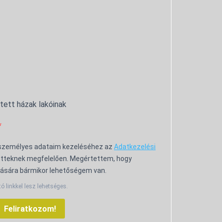
ntett házak lakóinak
 személyes adataim kezeléséhez az
Adatkezelési
tteknek megfelelően. Megértettem, hogy
ására bármikor lehetőségem van.
tó linkkel lesz lehetséges.
Feliratkozom!