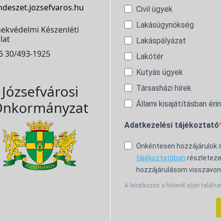
ndeszet.jozsefvaros.hu
Civil ügyek
Lakásügynökség
ekvédelmi Készenléti
lat
Lakáspályázat
6 30/493-1925
Lakótér
Kutyás ügyek
Józsefvárosi
Társasházi hírek
nkormányzat
Állami kisajátításban éri
Adatkezelési tájékoztató
Önkéntesen hozzájárulok
tájékoztatóban
részleteze
hozzájárulásom visszavon
A leiratkozás a hírlevél alján találha