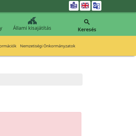


y
Állami kisajátítás
Keresés
formációk
Nemzetiségi Önkormányzatok