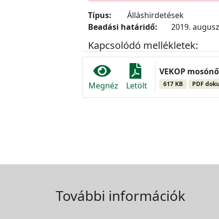
Típus:
Álláshirdetések
Beadási határidő:
2019. augusz
Kapcsolódó mellékletek:
VEKOP mosónő/
617 KB
PDF dok
Megnéz
Letölt
További információk