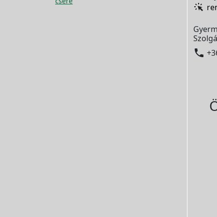
csere
re
Gyerm
Szolgá

+3
Ö