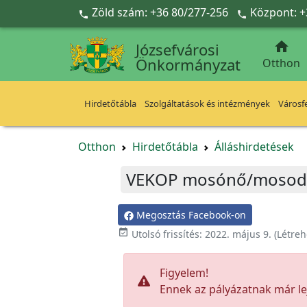
Ugrás a fő tartalomra
Zöld szám: +36 80/277-256
Központ: +



Józsefvárosi
Önkormányzat
Otthon
Hirdetőtábla
Szolgáltatások és intézmények
Városfe
Otthon
Hirdetőtábla
Álláshirdetések
VEKOP mosónő/mosodai
Megosztás Facebook-on

Utolsó frissítés:
2022. május 9.
(Létreh
Figyelem!
Ennek az pályázatnak már lej