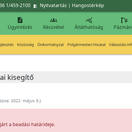
36 1/459-2100
Nyitvatartás
|
Hangostérkép




Ügyintézés
Részvétel
Átláthatóság
Pázmán
jlesztés
Közösség
Önkormányzat
Polgármesteri Hivatal
Választási in
 kisegítő
ozva:
2022. május 9.
)
árt a beadási határideje.