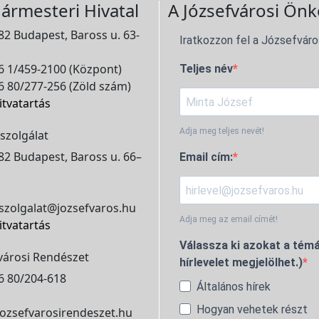
ármesteri Hivatal
A Józsefvárosi Önk
2 Budapest, Baross u. 63-
Iratkozzon fel a Józsefváro
 1/459-2100 (Központ)
Teljes név
 80/277-256 (Zöld szám)
itvatartás
Adja meg teljes nevét!
szolgálat
2 Budapest, Baross u. 66–
Email cím:
szolgalat@jozsefvaros.hu
Adja meg az email címét!
itvatartás
Válassza ki azokat a témá
városi Rendészet
hírlevelet megjelölhet.)
6 80/204-618
Általános hírek
Hogyan vehetek részt
ozsefvarosirendeszet.hu