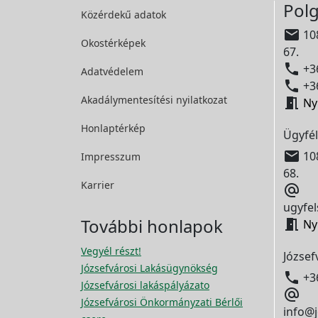
Polg
Közérdekű adatok

108
Okostérképek
67.

+36
Adatvédelem

+36
Akadálymentesítési
nyilatkozat

Ny
Honlaptérkép
Ügyfél

108
Impresszum
68.
Karrier

ugyfel
További honlapok

Ny
Vegyél részt!
József
Józsefvárosi Lakásügynökség

+3
Józsefvárosi lakáspályázato

Józsefvárosi Önkormányzati Bérlői
info@j