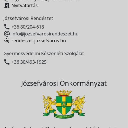

Nyitvatartás
Józsefvárosi Rendészet

+36 80/204-618

info@jozsefvarosirendeszet.hu
rendeszet.jozsefvaros.hu
Gyermekvédelmi Készenléti Szolgálat

+36 30/493-1925
Józsefvárosi Önkormányzat