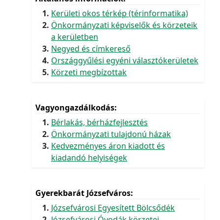
Kerületi okos térkép (térinformatika)
Önkormányzati képviselők és körzeteik
a kerületben
Negyed és címkereső
Országgyűlési egyéni választókerületek
Körzeti megbízottak
Vagyongazdálkodás
Bérlakás, bérházfejlesztés
Önkormányzati tulajdonú házak
Kedvezményes áron kiadott és
kiadandó helyiségek
Gyerekbarát Józsefváros
Józsefvárosi Egyesített Bölcsődék
Józsefvárosi Óvodák körzetei