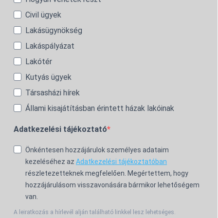
Civil ügyek
Lakásügynökség
Lakáspályázat
Lakótér
Kutyás ügyek
Társasházi hírek
Állami kisajátításban érintett házak lakóinak
Adatkezelési tájékoztató
Önkéntesen hozzájárulok személyes adataim
kezeléséhez az
Adatkezelési tájékoztatóban
részletezetteknek megfelelően. Megértettem, hogy
hozzájárulásom visszavonására bármikor lehetőségem
van.
A leiratkozás a hírlevél alján található linkkel lesz lehetséges.