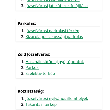
Józsefvárosi játszóterek felújítása
Parkolás
Józsefvárosi parkolási térkép
Kizárólagos lakossági parkolás
Zöld Józsefváros
Használt sütőolaj gyűjtőpontok
Parkok
Szelektív térkép
Köztisztaság
Józsefvárosi nyilvános illemhelyek
Takarítási térkép