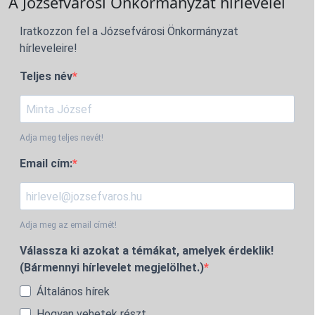
A Józsefvárosi Önkormányzat hírlevelei
Iratkozzon fel a Józsefvárosi Önkormányzat
hírleveleire!
Teljes név
Adja meg teljes nevét!
Email cím:
Adja meg az email címét!
Válassza ki azokat a témákat, amelyek érdeklik!
(Bármennyi hírlevelet megjelölhet.)
Általános hírek
Hogyan vehetek részt