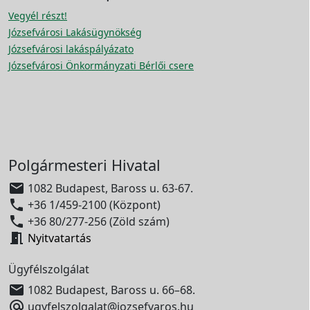
Vegyél részt!
Józsefvárosi Lakásügynökség
Józsefvárosi lakáspályázato
Józsefvárosi Önkormányzati Bérlői csere
Polgármesteri Hivatal

1082 Budapest, Baross u. 63-67.

+36 1/459-2100 (Központ)

+36 80/277-256 (Zöld szám)

Nyitvatartás
Ügyfélszolgálat

1082 Budapest, Baross u. 66–68.

ugyfelszolgalat@jozsefvaros.hu