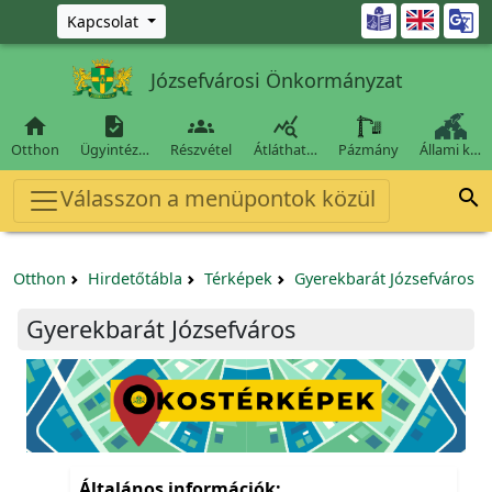
Ugrás a fő tartalomra

Kapcsolat
Józsefvárosi Önkormányzat




Otthon
Ügyintéz…
Részvétel
Átláthat…
Pázmány
Állami k…
Válasszon a menüpontok közül

Otthon
Hirdetőtábla
Térképek
Gyerekbarát Józsefváros
Gyerekbarát Józsefváros
Általános információk