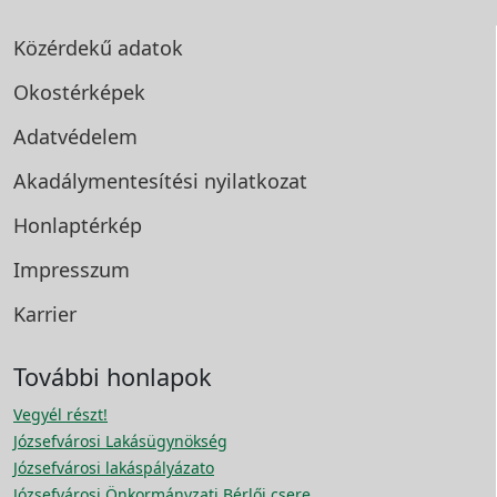
Közérdekű adatok
Okostérképek
Adatvédelem
Akadálymentesítési
nyilatkozat
Honlaptérkép
Impresszum
Karrier
További honlapok
Vegyél részt!
Józsefvárosi Lakásügynökség
Józsefvárosi lakáspályázato
Józsefvárosi Önkormányzati Bérlői csere