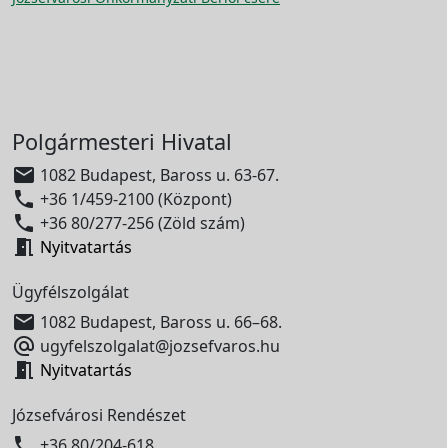
Polgármesteri Hivatal

1082 Budapest, Baross u. 63-67.

+36 1/459-2100 (Központ)

+36 80/277-256 (Zöld szám)

Nyitvatartás
Ügyfélszolgálat

1082 Budapest, Baross u. 66–68.

ugyfelszolgalat@jozsefvaros.hu

Nyitvatartás
Józsefvárosi Rendészet

+36 80/204-618