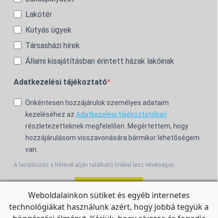
Lakótér
Kutyás ügyek
Társasházi hírek
Állami kisajátításban érintett házak lakóinak
Adatkezelési tájékoztató
Önkéntesen hozzájárulok személyes adataim
kezeléséhez az
Adatkezelési tájékoztatóban
részletezetteknek megfelelően. Megértettem, hogy
hozzájárulásom visszavonására bármikor lehetőségem
van.
A leiratkozás a hírlevél alján található linkkel lesz lehetséges.
Feliratkozom!
Weboldalainkon sütiket és egyéb internetes
technológiákat használunk azért, hogy jobbá tegyük a
For the English Newsletter, click
HERE.