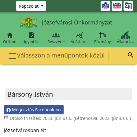
Ugrás a fő tartalomra

Kapcsolat
Józsefvárosi Önkormányzat




Otthon
Ügyintéz…
Részvétel
Átláthat…
Pázmány
Állami k…
Válasszon a menüpontok közül

Bársony István
Megosztás Facebook-on
event_available
Utolsó frissítés:
2023. június 6.
(Létrehozva:
2023. június 6.
)
Józsefvárosban élt