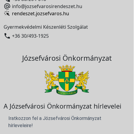

info@jozsefvarosirendeszet.hu
rendeszet.jozsefvaros.hu
Gyermekvédelmi Készenléti Szolgálat

+36 30/493-1925
Józsefvárosi Önkormányzat
A Józsefvárosi Önkormányzat hírlevelei
Iratkozzon fel a Józsefvárosi Önkormányzat
hírleveleire!