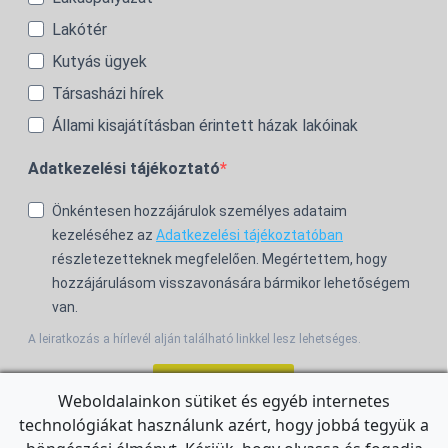
Lakótér
Kutyás ügyek
Társasházi hírek
Állami kisajátításban érintett házak lakóinak
Adatkezelési tájékoztató
Önkéntesen hozzájárulok személyes adataim
kezeléséhez az
Adatkezelési tájékoztatóban
részletezetteknek megfelelően. Megértettem, hogy
hozzájárulásom visszavonására bármikor lehetőségem
van.
A leiratkozás a hírlevél alján található linkkel lesz lehetséges.
Feliratkozom!
Weboldalainkon sütiket és egyéb internetes
technológiákat használunk azért, hogy jobbá tegyük a
For the English Newsletter, click
HERE.