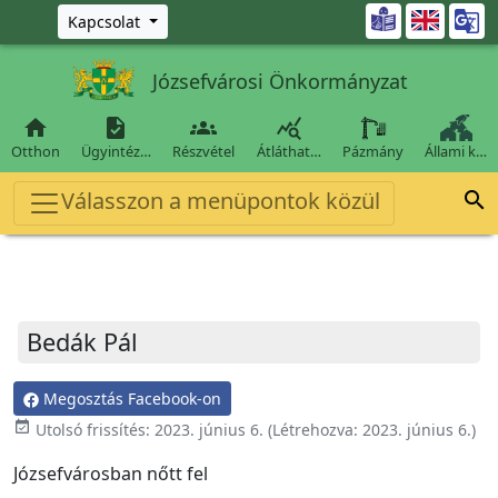
Ugrás a fő tartalomra

Kapcsolat
Józsefvárosi Önkormányzat




Otthon
Ügyintéz…
Részvétel
Átláthat…
Pázmány
Állami k…
Válasszon a menüpontok közül

Bedák Pál
Megosztás Facebook-on
event_available
Utolsó frissítés:
2023. június 6.
(Létrehozva:
2023. június 6.
)
Józsefvárosban nőtt fel