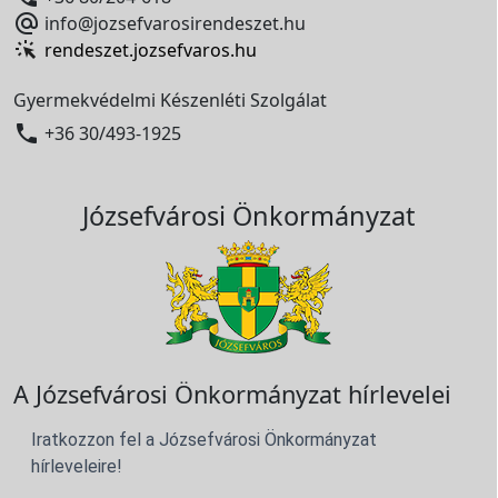

info@jozsefvarosirendeszet.hu
rendeszet.jozsefvaros.hu
Gyermekvédelmi Készenléti Szolgálat

+36 30/493-1925
Józsefvárosi Önkormányzat
A Józsefvárosi Önkormányzat hírlevelei
Iratkozzon fel a Józsefvárosi Önkormányzat
hírleveleire!