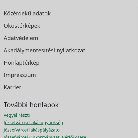
Közérdekű adatok
Okostérképek
Adatvédelem
Akadálymentesítési
nyilatkozat
Honlaptérkép
Impresszum
Karrier
További honlapok
Vegyél részt!
Józsefvárosi Lakásügynökség
Józsefvárosi lakáspályázato
Józsefvárosi Önkormányzati Bérlői csere