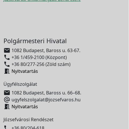
Polgármesteri Hivatal

1082 Budapest, Baross u. 63-67.

+36 1/459-2100 (Központ)

+36 80/277-256 (Zöld szám)

Nyitvatartás
Ügyfélszolgálat

1082 Budapest, Baross u. 66–68.

ugyfelszolgalat@jozsefvaros.hu

Nyitvatartás
Józsefvárosi Rendészet

+36 80/204-618