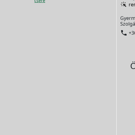
csere
re
Gyerm
Szolgá

+3
Ö