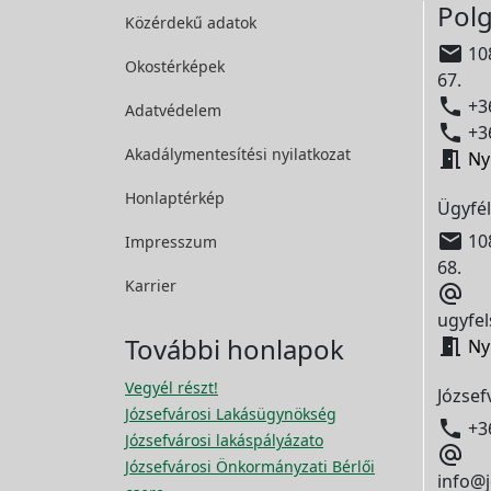
Polg
Közérdekű adatok

108
Okostérképek
67.

+36
Adatvédelem

+36
Akadálymentesítési
nyilatkozat

Ny
Honlaptérkép
Ügyfél

108
Impresszum
68.
Karrier

ugyfel
További honlapok

Ny
Vegyél részt!
József
Józsefvárosi Lakásügynökség

+3
Józsefvárosi lakáspályázato

Józsefvárosi Önkormányzati Bérlői
info@j