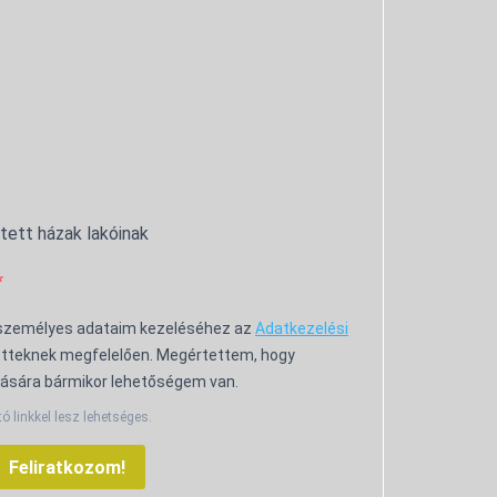
ntett házak lakóinak
 személyes adataim kezeléséhez az
Adatkezelési
tteknek megfelelően. Megértettem, hogy
ására bármikor lehetőségem van.
tó linkkel lesz lehetséges.
Feliratkozom!