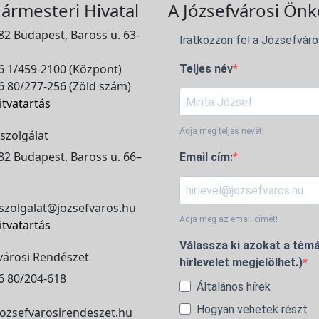
ármesteri Hivatal
A Józsefvárosi Önk
2 Budapest, Baross u. 63-
Iratkozzon fel a Józsefváro
 1/459-2100 (Központ)
Teljes név
 80/277-256 (Zöld szám)
itvatartás
Adja meg teljes nevét!
szolgálat
2 Budapest, Baross u. 66–
Email cím:
szolgalat@jozsefvaros.hu
Adja meg az email címét!
itvatartás
Válassza ki azokat a témá
városi Rendészet
hírlevelet megjelölhet.)
6 80/204-618
Általános hírek
Hogyan vehetek részt
ozsefvarosirendeszet.hu