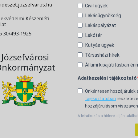
ndeszet.jozsefvaros.hu
Civil ügyek
Lakásügynökség
ekvédelmi Készenléti
lat
Lakáspályázat
6 30/493-1925
Lakótér
Kutyás ügyek
Józsefvárosi
Társasházi hírek
nkormányzat
Állami kisajátításban éri
Adatkezelési tájékoztató
Önkéntesen hozzájárulok
tájékoztatóban
részleteze
hozzájárulásom visszavon
A leiratkozás a hírlevél alján találha