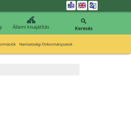


y
Állami kisajátítás
Keresés
formációk
Nemzetiségi Önkormányzatok