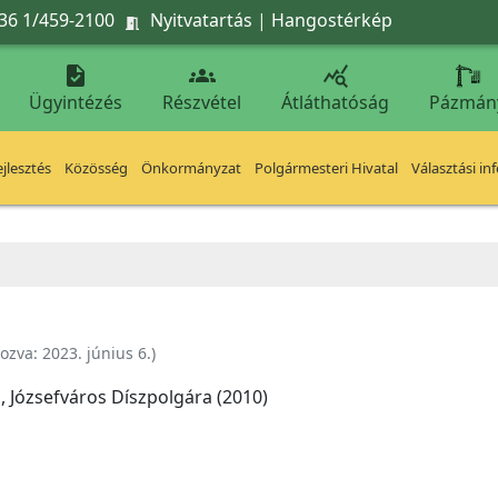
36 1/459-2100
Nyitvatartás
|
Hangostérkép




Ügyintézés
Részvétel
Átláthatóság
Pázmán
jlesztés
Közösség
Önkormányzat
Polgármesteri Hivatal
Választási in
hozva:
2023. június 6.
)
, Józsefváros Díszpolgára (2010)