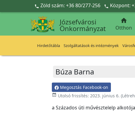
Ugrás a fő tartalomra
Zöld szám: +36 80/277-256
Központ: +



Józsefvárosi
Önkormányzat
Otthon
Hirdetőtábla
Szolgáltatások és intézmények
Városfe
Búza Barna
Megosztás Facebook-on
event_available
Utolsó frissítés:
2023. június 6.
(Létre
a Százados úti művésztelelp alkotója