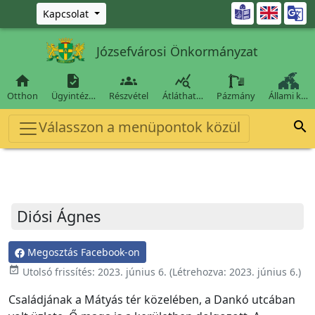
Ugrás a fő tartalomra

Kapcsolat
Józsefvárosi Önkormányzat




Otthon
Ügyintéz…
Részvétel
Átláthat…
Pázmány
Állami k…
Válasszon a menüpontok közül

Diósi Ágnes
Megosztás Facebook-on
event_available
Utolsó frissítés:
2023. június 6.
(Létrehozva:
2023. június 6.
)
Családjának a Mátyás tér közelében, a Dankó utcában