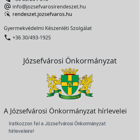

info@jozsefvarosirendeszet.hu
rendeszet.jozsefvaros.hu
Gyermekvédelmi Készenléti Szolgálat

+36 30/493-1925
Józsefvárosi Önkormányzat
A Józsefvárosi Önkormányzat hírlevelei
Iratkozzon fel a Józsefvárosi Önkormányzat
hírleveleire!