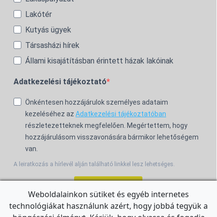
Lakótér
Kutyás ügyek
Társasházi hírek
Állami kisajátításban érintett házak lakóinak
Adatkezelési tájékoztató
Önkéntesen hozzájárulok személyes adataim
kezeléséhez az
Adatkezelési tájékoztatóban
részletezetteknek megfelelően. Megértettem, hogy
hozzájárulásom visszavonására bármikor lehetőségem
van.
A leiratkozás a hírlevél alján található linkkel lesz lehetséges.
Feliratkozom!
Weboldalainkon sütiket és egyéb internetes
technológiákat használunk azért, hogy jobbá tegyük a
For the English Newsletter, click
HERE.