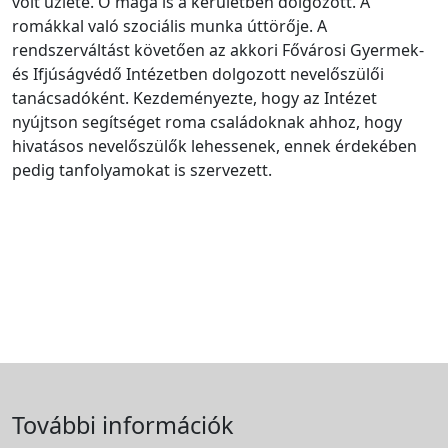
volt üzlete. Ő maga is a kerületben dolgozott. A
romákkal való szociális munka úttörője. A
rendszerváltást követően az akkori Fővárosi Gyermek-
és Ifjúságvédő Intézetben dolgozott nevelőszülői
tanácsadóként. Kezdeményezte, hogy az Intézet
nyújtson segítséget roma családoknak ahhoz, hogy
hivatásos nevelőszülők lehessenek, ennek érdekében
pedig tanfolyamokat is szervezett.
További információk