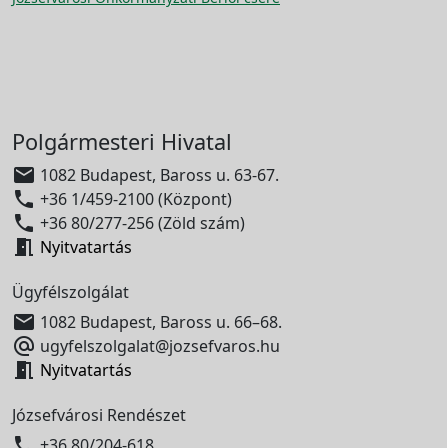
Polgármesteri Hivatal

1082 Budapest, Baross u. 63-67.

+36 1/459-2100 (Központ)

+36 80/277-256 (Zöld szám)

Nyitvatartás
Ügyfélszolgálat

1082 Budapest, Baross u. 66–68.

ugyfelszolgalat@jozsefvaros.hu

Nyitvatartás
Józsefvárosi Rendészet

+36 80/204-618