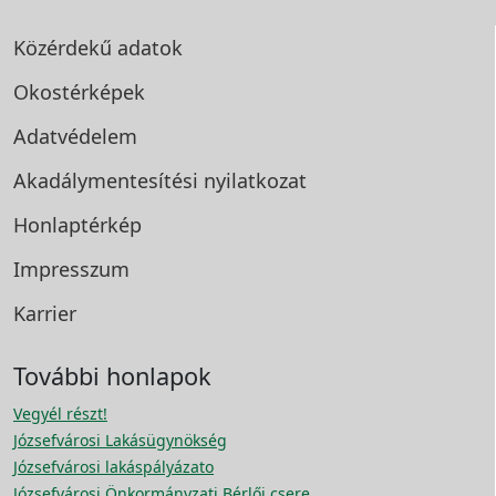
Közérdekű adatok
Okostérképek
Adatvédelem
Akadálymentesítési
nyilatkozat
Honlaptérkép
Impresszum
Karrier
További honlapok
Vegyél részt!
Józsefvárosi Lakásügynökség
Józsefvárosi lakáspályázato
Józsefvárosi Önkormányzati Bérlői csere