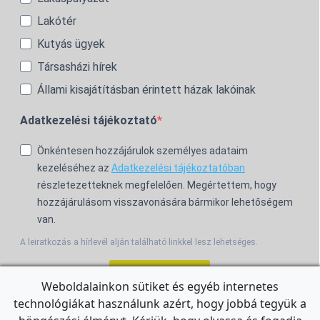
Lakótér
Kutyás ügyek
Társasházi hírek
Állami kisajátításban érintett házak lakóinak
Adatkezelési tájékoztató
Önkéntesen hozzájárulok személyes adataim
kezeléséhez az
Adatkezelési tájékoztatóban
részletezetteknek megfelelően. Megértettem, hogy
hozzájárulásom visszavonására bármikor lehetőségem
van.
A leiratkozás a hírlevél alján található linkkel lesz lehetséges.
Feliratkozom!
Weboldalainkon sütiket és egyéb internetes
technológiákat használunk azért, hogy jobbá tegyük a
For the English Newsletter, click
HERE.