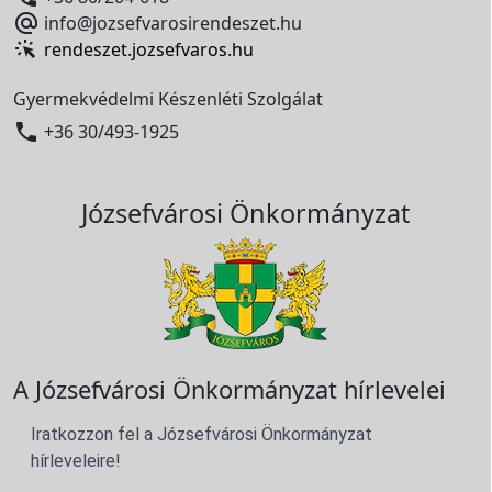

info@jozsefvarosirendeszet.hu
rendeszet.jozsefvaros.hu
Gyermekvédelmi Készenléti Szolgálat

+36 30/493-1925
Józsefvárosi Önkormányzat
A Józsefvárosi Önkormányzat hírlevelei
Iratkozzon fel a Józsefvárosi Önkormányzat
hírleveleire!