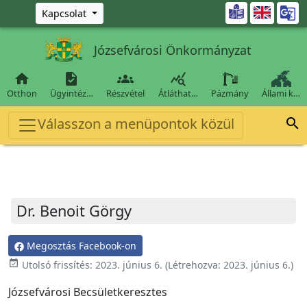
Ugrás a fő tartalomra

Kapcsolat
Józsefvárosi Önkormányzat




Otthon
Ügyintéz…
Részvétel
Átláthat…
Pázmány
Állami k…
Válasszon a menüpontok közül

Dr. Benoit Görgy
Megosztás Facebook-on
event_available
Utolsó frissítés:
2023. június 6.
(Létrehozva:
2023. június 6.
)
Józsefvárosi Becsületkeresztes