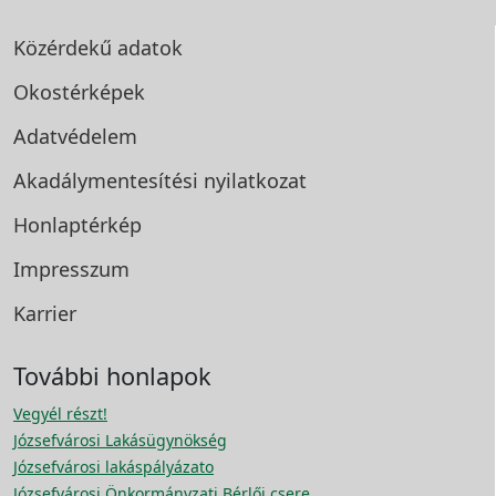
Közérdekű adatok
Okostérképek
Adatvédelem
Akadálymentesítési
nyilatkozat
Honlaptérkép
Impresszum
Karrier
További honlapok
Vegyél részt!
Józsefvárosi Lakásügynökség
Józsefvárosi lakáspályázato
Józsefvárosi Önkormányzati Bérlői csere