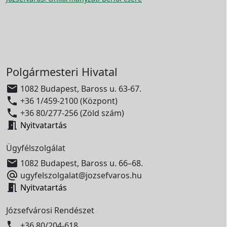
Polgármesteri Hivatal

1082 Budapest, Baross u. 63-67.

+36 1/459-2100 (Központ)

+36 80/277-256 (Zöld szám)

Nyitvatartás
Ügyfélszolgálat

1082 Budapest, Baross u. 66–68.

ugyfelszolgalat@jozsefvaros.hu

Nyitvatartás
Józsefvárosi Rendészet

+36 80/204-618