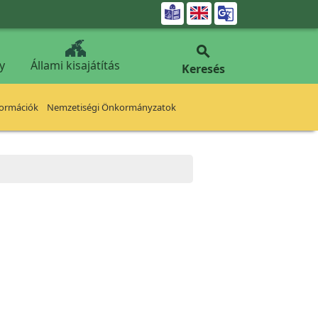


y
Állami kisajátítás
Keresés
formációk
Nemzetiségi Önkormányzatok