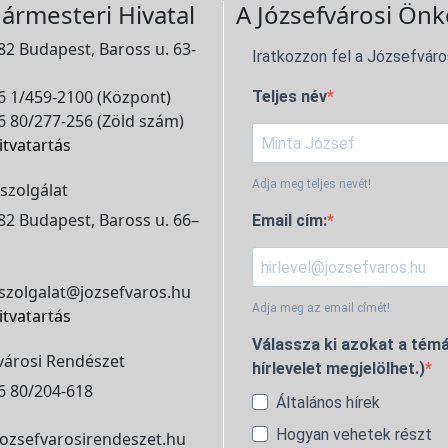
ármesteri Hivatal
A Józsefvárosi Önk
2 Budapest, Baross u. 63-
Iratkozzon fel a Józsefváro
 1/459-2100 (Központ)
Teljes név
 80/277-256 (Zöld szám)
itvatartás
Adja meg teljes nevét!
szolgálat
2 Budapest, Baross u. 66–
Email cím:
szolgalat@jozsefvaros.hu
Adja meg az email címét!
itvatartás
Válassza ki azokat a témá
városi Rendészet
hírlevelet megjelölhet.)
6 80/204-618
Általános hírek
Hogyan vehetek részt
ozsefvarosirendeszet.hu