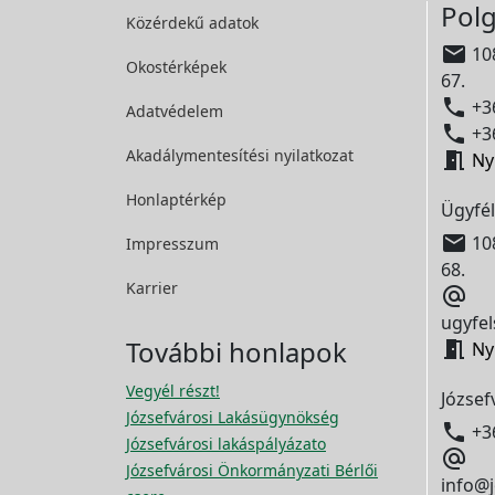
Polg
Közérdekű adatok

108
Okostérképek
67.

+36
Adatvédelem

+36
Akadálymentesítési
nyilatkozat

Ny
Honlaptérkép
Ügyfél

108
Impresszum
68.
Karrier

ugyfel
További honlapok

Ny
Vegyél részt!
József
Józsefvárosi Lakásügynökség

+3
Józsefvárosi lakáspályázato

Józsefvárosi Önkormányzati Bérlői
info@j