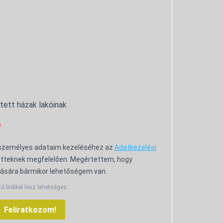
ntett házak lakóinak
 személyes adataim kezeléséhez az
Adatkezelési
tteknek megfelelően. Megértettem, hogy
ására bármikor lehetőségem van.
tó linkkel lesz lehetséges.
Feliratkozom!