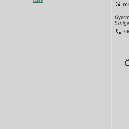
csere
re
Gyerm
Szolgá

+3
Ö