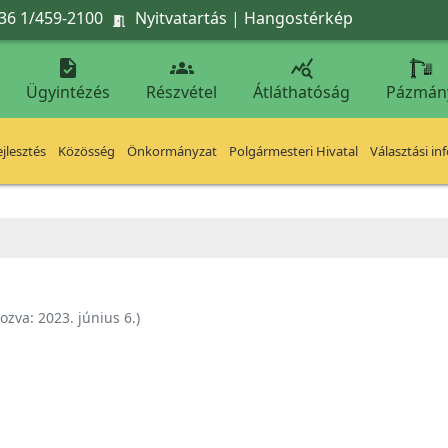
36 1/459-2100
Nyitvatartás
|
Hangostérkép




Ügyintézés
Részvétel
Átláthatóság
Pázmán
jlesztés
Közösség
Önkormányzat
Polgármesteri Hivatal
Választási in
hozva:
2023. június 6.
)