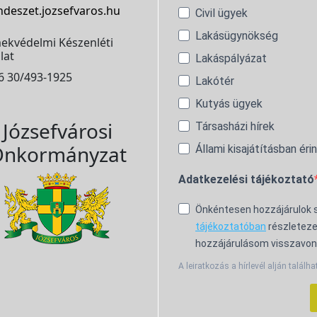
ndeszet.jozsefvaros.hu
Civil ügyek
Lakásügynökség
ekvédelmi Készenléti
lat
Lakáspályázat
6 30/493-1925
Lakótér
Kutyás ügyek
Józsefvárosi
Társasházi hírek
nkormányzat
Állami kisajátításban éri
Adatkezelési tájékoztató
Önkéntesen hozzájárulok
tájékoztatóban
részleteze
hozzájárulásom visszavon
A leiratkozás a hírlevél alján találha