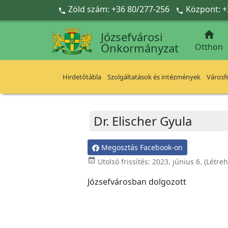
Ugrás a fő tartalomra
Zöld szám: +36 80/277-256
Központ: +



Józsefvárosi
Önkormányzat
Otthon
Hirdetőtábla
Szolgáltatások és intézmények
Városfe
Dr. Elischer Gyula
Megosztás Facebook-on
event_available
Utolsó frissítés:
2023. június 6.
(Létre
Józsefvárosban dolgozott