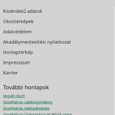
Közérdekű adatok
Okostérképek
Adatvédelem
Akadálymentesítési
nyilatkozat
Honlaptérkép
Impresszum
Karrier
További honlapok
Vegyél részt!
Józsefvárosi Lakásügynökség
Józsefvárosi lakáspályázato
Józsefvárosi Önkormányzati Bérlői csere