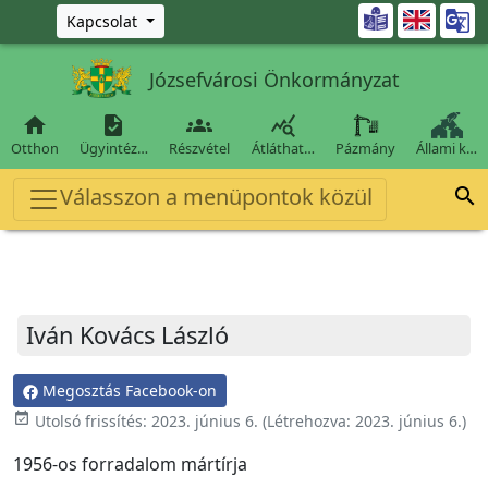
Ugrás a fő tartalomra

Kapcsolat
Józsefvárosi Önkormányzat




Otthon
Ügyintéz…
Részvétel
Átláthat…
Pázmány
Állami k…
Válasszon a menüpontok közül

Iván Kovács László
Megosztás Facebook-on
event_available
Utolsó frissítés:
2023. június 6.
(Létrehozva:
2023. június 6.
)
1956-os forradalom mártírja