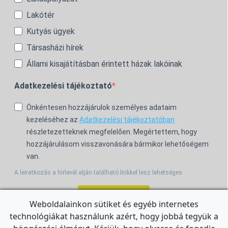
Lakótér
Kutyás ügyek
Társasházi hírek
Állami kisajátításban érintett házak lakóinak
Adatkezelési tájékoztató
Önkéntesen hozzájárulok személyes adataim
kezeléséhez az
Adatkezelési tájékoztatóban
részletezetteknek megfelelően. Megértettem, hogy
hozzájárulásom visszavonására bármikor lehetőségem
van.
A leiratkozás a hírlevél alján található linkkel lesz lehetséges.
Feliratkozom!
Weboldalainkon sütiket és egyéb internetes
technológiákat használunk azért, hogy jobbá tegyük a
For the English Newsletter, click
HERE.