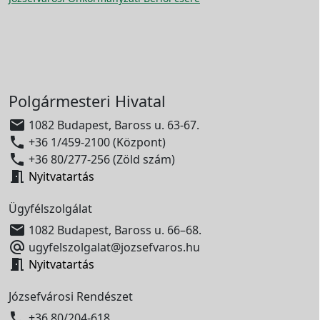
Polgármesteri Hivatal

1082 Budapest, Baross u. 63-67.

+36 1/459-2100 (Központ)

+36 80/277-256 (Zöld szám)

Nyitvatartás
Ügyfélszolgálat

1082 Budapest, Baross u. 66–68.

ugyfelszolgalat@jozsefvaros.hu

Nyitvatartás
Józsefvárosi Rendészet

+36 80/204-618