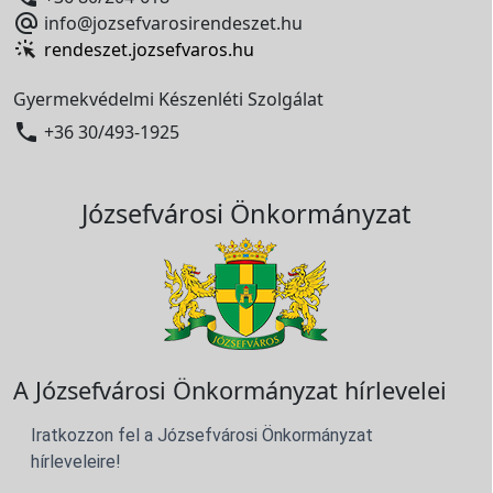

info@jozsefvarosirendeszet.hu
rendeszet.jozsefvaros.hu
Gyermekvédelmi Készenléti Szolgálat

+36 30/493-1925
Józsefvárosi Önkormányzat
A Józsefvárosi Önkormányzat hírlevelei
Iratkozzon fel a Józsefvárosi Önkormányzat
hírleveleire!