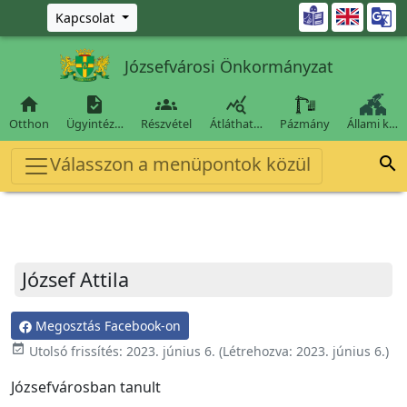
Ugrás a fő tartalomra

Kapcsolat
Józsefvárosi Önkormányzat




Otthon
Ügyintéz…
Részvétel
Átláthat…
Pázmány
Állami k…
Válasszon a menüpontok közül

József Attila
Megosztás Facebook-on
event_available
Utolsó frissítés:
2023. június 6.
(Létrehozva:
2023. június 6.
)
Józsefvárosban tanult