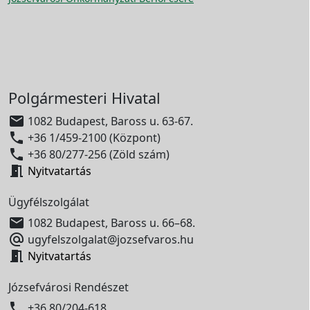
Polgármesteri Hivatal

1082 Budapest, Baross u. 63-67.

+36 1/459-2100 (Központ)

+36 80/277-256 (Zöld szám)

Nyitvatartás
Ügyfélszolgálat

1082 Budapest, Baross u. 66–68.

ugyfelszolgalat@jozsefvaros.hu

Nyitvatartás
Józsefvárosi Rendészet

+36 80/204-618