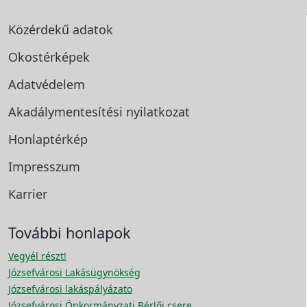
Közérdekű adatok
Okostérképek
Adatvédelem
Akadálymentesítési
nyilatkozat
Honlaptérkép
Impresszum
Karrier
További honlapok
Vegyél részt!
Józsefvárosi Lakásügynökség
Józsefvárosi lakáspályázato
Józsefvárosi Önkormányzati Bérlői csere