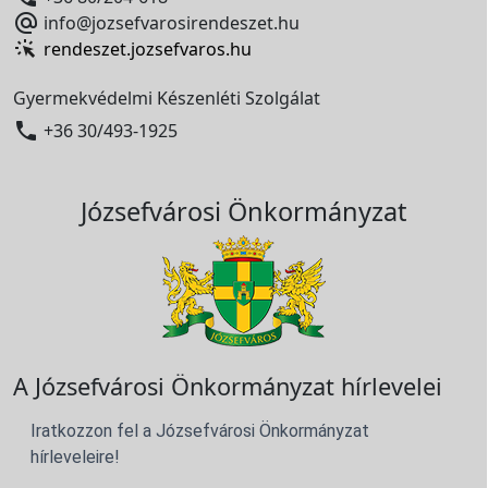

info@jozsefvarosirendeszet.hu
rendeszet.jozsefvaros.hu
Gyermekvédelmi Készenléti Szolgálat

+36 30/493-1925
Józsefvárosi Önkormányzat
A Józsefvárosi Önkormányzat hírlevelei
Iratkozzon fel a Józsefvárosi Önkormányzat
hírleveleire!