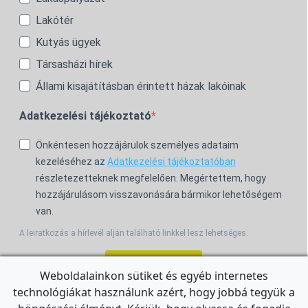
Lakótér
Kutyás ügyek
Társasházi hírek
Állami kisajátításban érintett házak lakóinak
Adatkezelési tájékoztató
Önkéntesen hozzájárulok személyes adataim
kezeléséhez az
Adatkezelési tájékoztatóban
részletezetteknek megfelelően. Megértettem, hogy
hozzájárulásom visszavonására bármikor lehetőségem
van.
A leiratkozás a hírlevél alján található linkkel lesz lehetséges.
Feliratkozom!
Weboldalainkon sütiket és egyéb internetes
technológiákat használunk azért, hogy jobbá tegyük a
For the English Newsletter, click
HERE.