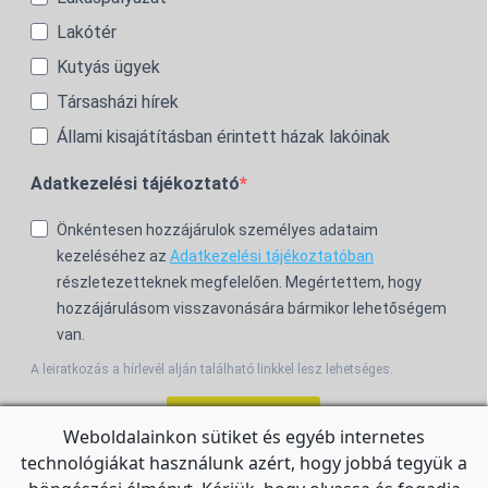
Lakótér
Kutyás ügyek
Társasházi hírek
Állami kisajátításban érintett házak lakóinak
Adatkezelési tájékoztató
Önkéntesen hozzájárulok személyes adataim
kezeléséhez az
Adatkezelési tájékoztatóban
részletezetteknek megfelelően. Megértettem, hogy
hozzájárulásom visszavonására bármikor lehetőségem
van.
A leiratkozás a hírlevél alján található linkkel lesz lehetséges.
Feliratkozom!
Weboldalainkon sütiket és egyéb internetes
technológiákat használunk azért, hogy jobbá tegyük a
For the English Newsletter, click
HERE.