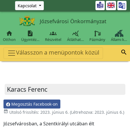
Ugrás a fő tartalomra

Kapcsolat
Józsefvárosi Önkormányzat




Otthon
Ügyintéz…
Részvétel
Átláthat…
Pázmány
Állami k…
Válasszon a menüpontok közül

Karacs Ferenc
Megosztás Facebook-on
event_available
Utolsó frissítés:
2023. június 6.
(Létrehozva:
2023. június 6.
)
Józsefvárosban, a Szentkirályi utcában élt