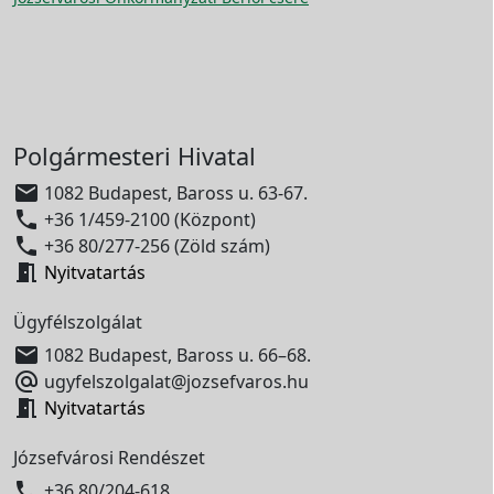
Polgármesteri Hivatal

1082 Budapest, Baross u. 63-67.

+36 1/459-2100 (Központ)

+36 80/277-256 (Zöld szám)

Nyitvatartás
Ügyfélszolgálat

1082 Budapest, Baross u. 66–68.

ugyfelszolgalat@jozsefvaros.hu

Nyitvatartás
Józsefvárosi Rendészet

+36 80/204-618