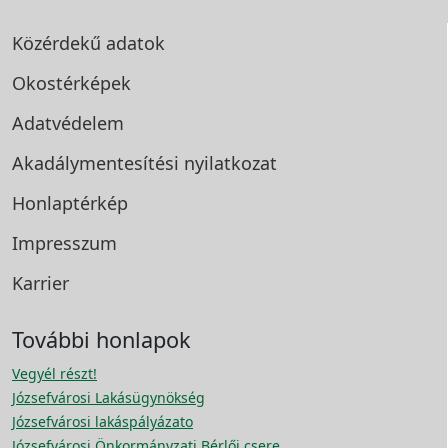
Közérdekű adatok
Okostérképek
Adatvédelem
Akadálymentesítési
nyilatkozat
Honlaptérkép
Impresszum
Karrier
További honlapok
Vegyél részt!
Józsefvárosi Lakásügynökség
Józsefvárosi lakáspályázato
Józsefvárosi Önkormányzati Bérlői csere