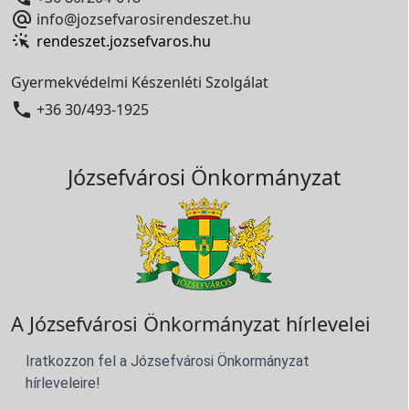

info@jozsefvarosirendeszet.hu
rendeszet.jozsefvaros.hu
Gyermekvédelmi Készenléti Szolgálat

+36 30/493-1925
Józsefvárosi Önkormányzat
A Józsefvárosi Önkormányzat hírlevelei
Iratkozzon fel a Józsefvárosi Önkormányzat
hírleveleire!