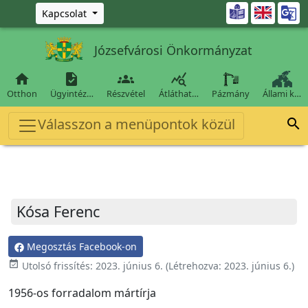
Ugrás a fő tartalomra

Kapcsolat
Józsefvárosi Önkormányzat




Otthon
Ügyintéz…
Részvétel
Átláthat…
Pázmány
Állami k…
Válasszon a menüpontok közül

Kósa Ferenc
Megosztás Facebook-on
event_available
Utolsó frissítés:
2023. június 6.
(Létrehozva:
2023. június 6.
)
1956-os forradalom mártírja