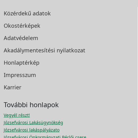
Közérdekű adatok
Okostérképek
Adatvédelem
Akadálymentesítési
nyilatkozat
Honlaptérkép
Impresszum
Karrier
További honlapok
Vegyél részt!
Józsefvárosi Lakásügynökség
Józsefvárosi lakáspályázato
Józsefvárosi Önkormányzati Bérlői csere