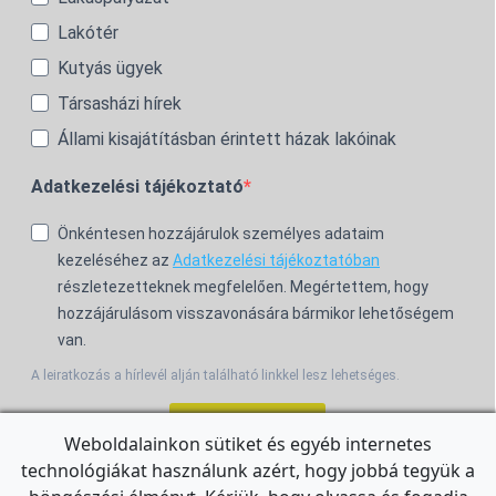
Lakótér
Kutyás ügyek
Társasházi hírek
Állami kisajátításban érintett házak lakóinak
Adatkezelési tájékoztató
Önkéntesen hozzájárulok személyes adataim
kezeléséhez az
Adatkezelési tájékoztatóban
részletezetteknek megfelelően. Megértettem, hogy
hozzájárulásom visszavonására bármikor lehetőségem
van.
A leiratkozás a hírlevél alján található linkkel lesz lehetséges.
Feliratkozom!
Weboldalainkon sütiket és egyéb internetes
technológiákat használunk azért, hogy jobbá tegyük a
For the English Newsletter, click
HERE.