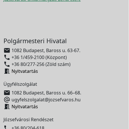
Polgármesteri Hivatal

1082 Budapest, Baross u. 63-67.

+36 1/459-2100 (Központ)

+36 80/277-256 (Zöld szám)

Nyitvatartás
Ügyfélszolgálat

1082 Budapest, Baross u. 66–68.

ugyfelszolgalat@jozsefvaros.hu

Nyitvatartás
Józsefvárosi Rendészet

+36 80/204-618