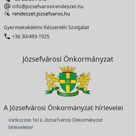

info@jozsefvarosirendeszet.hu
rendeszet.jozsefvaros.hu
Gyermekvédelmi Készenléti Szolgálat

+36 30/493-1925
Józsefvárosi Önkormányzat
A Józsefvárosi Önkormányzat hírlevelei
Iratkozzon fel a Józsefvárosi Önkormányzat
hírleveleire!