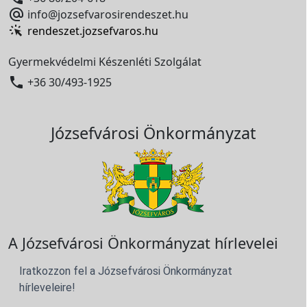

info@jozsefvarosirendeszet.hu
rendeszet.jozsefvaros.hu
Gyermekvédelmi Készenléti Szolgálat

+36 30/493-1925
Józsefvárosi Önkormányzat
A Józsefvárosi Önkormányzat hírlevelei
Iratkozzon fel a Józsefvárosi Önkormányzat
hírleveleire!