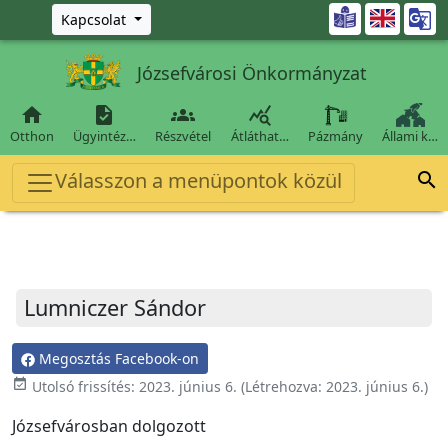
Ugrás a fő tartalomra

Kapcsolat
Józsefvárosi Önkormányzat




Otthon
Ügyintéz…
Részvétel
Átláthat…
Pázmány
Állami k…
Válasszon a menüpontok közül

Lumniczer Sándor
Megosztás Facebook-on
event_available
Utolsó frissítés:
2023. június 6.
(Létrehozva:
2023. június 6.
)
Józsefvárosban dolgozott