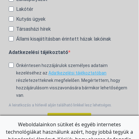
Lakótér
Kutyás ügyek
Társasházi hírek
Állami kisajátításban érintett házak lakóinak
Adatkezelési tájékoztató
Önkéntesen hozzájárulok személyes adataim
kezeléséhez az
Adatkezelési tájékoztatóban
részletezetteknek megfelelően. Megértettem, hogy
hozzájárulásom visszavonására bármikor lehetőségem
van.
A leiratkozás a hírlevél alján található linkkel lesz lehetséges.
Feliratkozom!
Weboldalainkon sütiket és egyéb internetes
technológiákat használunk azért, hogy jobbá tegyük a
For the English Newsletter, click
HERE.