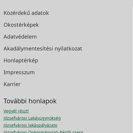
Közérdekű adatok
Okostérképek
Adatvédelem
Akadálymentesítési
nyilatkozat
Honlaptérkép
Impresszum
Karrier
További honlapok
Vegyél részt!
Józsefvárosi Lakásügynökség
Józsefvárosi lakáspályázato
Józsefvárosi Önkormányzati Bérlői csere