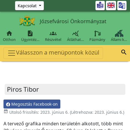
Ugrás a fő tartalomra

Kapcsolat
Józsefvárosi Önkormányzat




Otthon
Ügyintéz…
Részvétel
Átláthat…
Pázmány
Állami k…
Válasszon a menüpontok közül

Piros Tibor
Megosztás Facebook-on
event_available
Utolsó frissítés:
2023. június 6.
(Létrehozva:
2023. június 6.
)
A tervező grafika minden területén alkotott, több mint