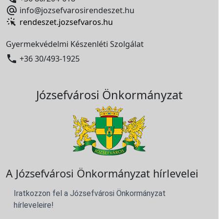

info@jozsefvarosirendeszet.hu
rendeszet.jozsefvaros.hu
Gyermekvédelmi Készenléti Szolgálat

+36 30/493-1925
Józsefvárosi Önkormányzat
A Józsefvárosi Önkormányzat hírlevelei
Iratkozzon fel a Józsefvárosi Önkormányzat
hírleveleire!