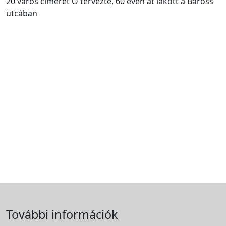
20 város címerét Ő tervezte, 60 éven át lakott a Baross
utcában
További információk