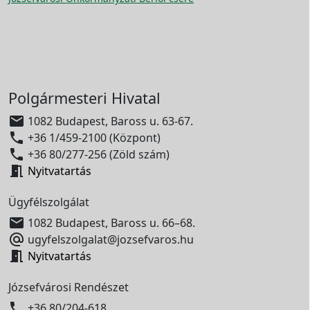
Polgármesteri Hivatal

1082 Budapest, Baross u. 63-67.

+36 1/459-2100 (Központ)

+36 80/277-256 (Zöld szám)

Nyitvatartás
Ügyfélszolgálat

1082 Budapest, Baross u. 66–68.

ugyfelszolgalat@jozsefvaros.hu

Nyitvatartás
Józsefvárosi Rendészet

+36 80/204-618