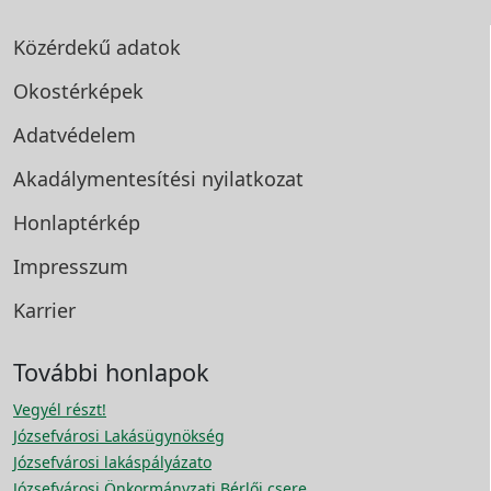
Közérdekű adatok
Okostérképek
Adatvédelem
Akadálymentesítési
nyilatkozat
Honlaptérkép
Impresszum
Karrier
További honlapok
Vegyél részt!
Józsefvárosi Lakásügynökség
Józsefvárosi lakáspályázato
Józsefvárosi Önkormányzati Bérlői csere