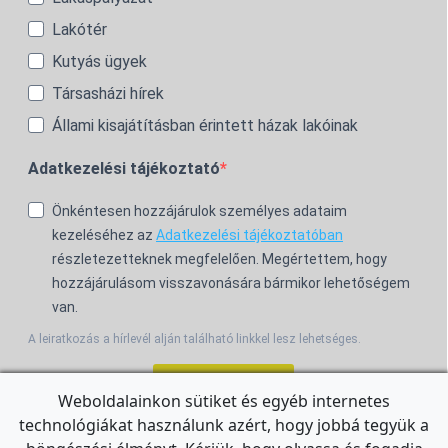
Lakótér
Kutyás ügyek
Társasházi hírek
Állami kisajátításban érintett házak lakóinak
Adatkezelési tájékoztató
Önkéntesen hozzájárulok személyes adataim
kezeléséhez az
Adatkezelési tájékoztatóban
részletezetteknek megfelelően. Megértettem, hogy
hozzájárulásom visszavonására bármikor lehetőségem
van.
A leiratkozás a hírlevél alján található linkkel lesz lehetséges.
Feliratkozom!
Weboldalainkon sütiket és egyéb internetes
technológiákat használunk azért, hogy jobbá tegyük a
For the English Newsletter, click
HERE.