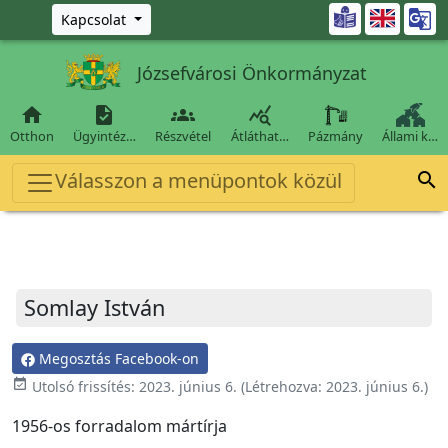
Ugrás a fő tartalomra

Kapcsolat
Józsefvárosi Önkormányzat




Otthon
Ügyintéz…
Részvétel
Átláthat…
Pázmány
Állami k…
Válasszon a menüpontok közül

Somlay István
Megosztás Facebook-on
event_available
Utolsó frissítés:
2023. június 6.
(Létrehozva:
2023. június 6.
)
1956-os forradalom mártírja