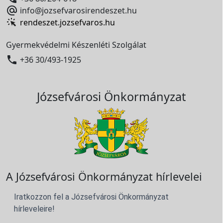

info@jozsefvarosirendeszet.hu
rendeszet.jozsefvaros.hu
Gyermekvédelmi Készenléti Szolgálat

+36 30/493-1925
Józsefvárosi Önkormányzat
A Józsefvárosi Önkormányzat hírlevelei
Iratkozzon fel a Józsefvárosi Önkormányzat
hírleveleire!