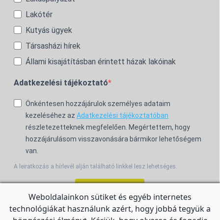
Lakótér
Kutyás ügyek
Társasházi hírek
Állami kisajátításban érintett házak lakóinak
Adatkezelési tájékoztató
Önkéntesen hozzájárulok személyes adataim
kezeléséhez az
Adatkezelési tájékoztatóban
részletezetteknek megfelelően. Megértettem, hogy
hozzájárulásom visszavonására bármikor lehetőségem
van.
A leiratkozás a hírlevél alján található linkkel lesz lehetséges.
Feliratkozom!
Weboldalainkon sütiket és egyéb internetes
technológiákat használunk azért, hogy jobbá tegyük a
For the English Newsletter, click
HERE.