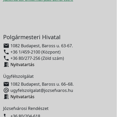
Polgármesteri Hivatal

1082 Budapest, Baross u. 63-67.

+36 1/459-2100 (Központ)

+36 80/277-256 (Zöld szám)

Nyitvatartás
Ügyfélszolgálat

1082 Budapest, Baross u. 66–68.

ugyfelszolgalat@jozsefvaros.hu

Nyitvatartás
Józsefvárosi Rendészet

+36 80/204-618