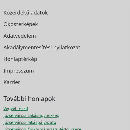
Közérdekű adatok
Okostérképek
Adatvédelem
Akadálymentesítési
nyilatkozat
Honlaptérkép
Impresszum
Karrier
További honlapok
Vegyél részt!
Józsefvárosi Lakásügynökség
Józsefvárosi lakáspályázato
Józsefvárosi Önkormányzati Bérlői csere