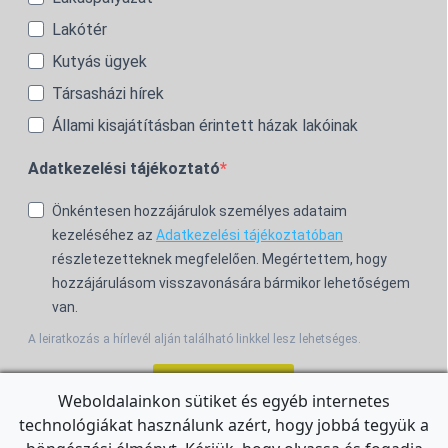
Lakótér
Kutyás ügyek
Társasházi hírek
Állami kisajátításban érintett házak lakóinak
Adatkezelési tájékoztató
Önkéntesen hozzájárulok személyes adataim
kezeléséhez az
Adatkezelési tájékoztatóban
részletezetteknek megfelelően. Megértettem, hogy
hozzájárulásom visszavonására bármikor lehetőségem
van.
A leiratkozás a hírlevél alján található linkkel lesz lehetséges.
Feliratkozom!
Weboldalainkon sütiket és egyéb internetes
technológiákat használunk azért, hogy jobbá tegyük a
For the English Newsletter, click
HERE.