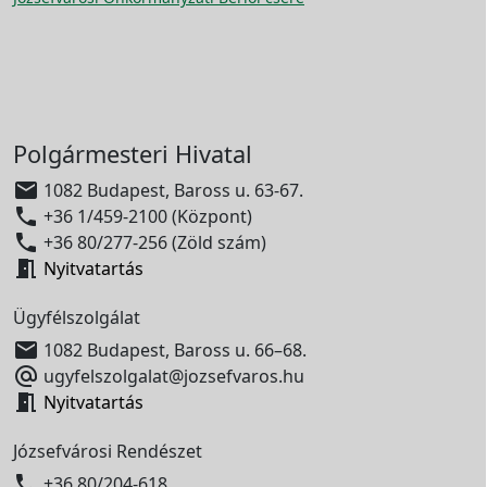
Polgármesteri Hivatal

1082 Budapest, Baross u. 63-67.

+36 1/459-2100 (Központ)

+36 80/277-256 (Zöld szám)

Nyitvatartás
Ügyfélszolgálat

1082 Budapest, Baross u. 66–68.

ugyfelszolgalat@jozsefvaros.hu

Nyitvatartás
Józsefvárosi Rendészet

+36 80/204-618