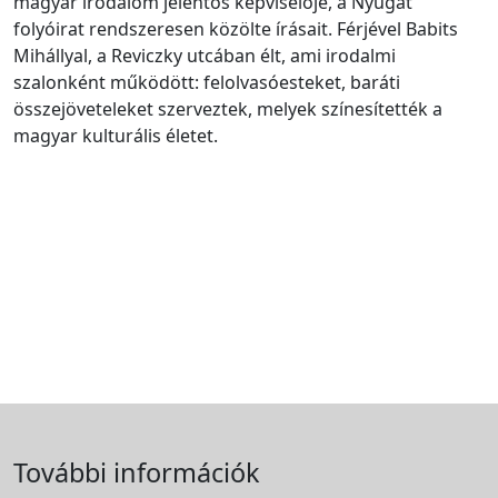
magyar irodalom jelentős képviselője, a Nyugat
folyóirat rendszeresen közölte írásait. Férjével Babits
Mihállyal, a Reviczky utcában élt, ami irodalmi
szalonként működött: felolvasóesteket, baráti
összejöveteleket szerveztek, melyek színesítették a
magyar kulturális életet.
További információk