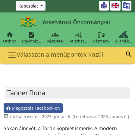
Ugrás a fő tartalomra

Kapcsolat
Józsefvárosi Önkormányzat




Otthon
Ügyintéz…
Részvétel
Átláthat…
Pázmány
Állami k…
Válasszon a menüpontok közül

Tanner Ilona
Megosztás Facebook-on
event_available
Utolsó frissítés:
2023. június 6.
(Létrehozva:
2023. június 6.
)
Sokan álnevét, a Török Sophiet ismerik. A modern