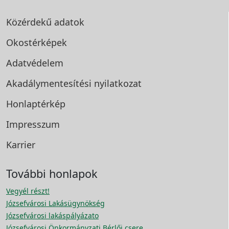
Közérdekű adatok
Okostérképek
Adatvédelem
Akadálymentesítési
nyilatkozat
Honlaptérkép
Impresszum
Karrier
További honlapok
Vegyél részt!
Józsefvárosi Lakásügynökség
Józsefvárosi lakáspályázato
Józsefvárosi Önkormányzati Bérlői csere