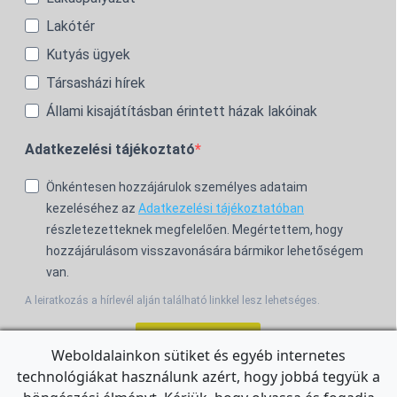
Lakótér
Kutyás ügyek
Társasházi hírek
Állami kisajátításban érintett házak lakóinak
Adatkezelési tájékoztató
Önkéntesen hozzájárulok személyes adataim
kezeléséhez az
Adatkezelési tájékoztatóban
részletezetteknek megfelelően. Megértettem, hogy
hozzájárulásom visszavonására bármikor lehetőségem
van.
A leiratkozás a hírlevél alján található linkkel lesz lehetséges.
Feliratkozom!
Weboldalainkon sütiket és egyéb internetes
technológiákat használunk azért, hogy jobbá tegyük a
For the English Newsletter, click
HERE.