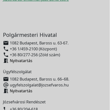
Polgármesteri Hivatal

1082 Budapest, Baross u. 63-67.

+36 1/459-2100 (Központ)

+36 80/277-256 (Zöld szám)

Nyitvatartás
Ügyfélszolgálat

1082 Budapest, Baross u. 66–68.

ugyfelszolgalat@jozsefvaros.hu

Nyitvatartás
Józsefvárosi Rendészet

+36 80/204-618