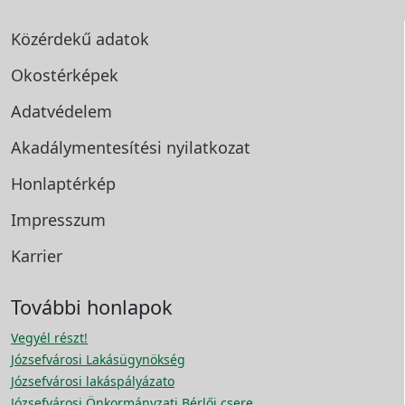
Közérdekű adatok
Okostérképek
Adatvédelem
Akadálymentesítési
nyilatkozat
Honlaptérkép
Impresszum
Karrier
További honlapok
Vegyél részt!
Józsefvárosi Lakásügynökség
Józsefvárosi lakáspályázato
Józsefvárosi Önkormányzati Bérlői csere