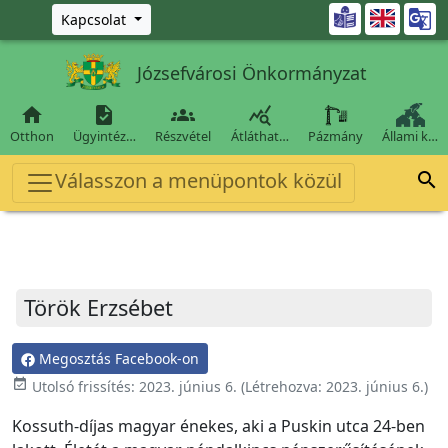
Ugrás a fő tartalomra

Kapcsolat
Józsefvárosi Önkormányzat




Otthon
Ügyintéz…
Részvétel
Átláthat…
Pázmány
Állami k…
Válasszon a menüpontok közül

Török Erzsébet
Megosztás Facebook-on
event_available
Utolsó frissítés:
2023. június 6.
(Létrehozva:
2023. június 6.
)
Kossuth-díjas magyar énekes, aki a Puskin utca 24-ben