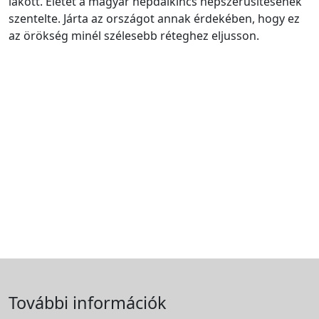
lakott. Életét a magyar népdalkincs népszerűsítésének
szentelte. Járta az országot annak érdekében, hogy ez
az örökség minél szélesebb réteghez eljusson.
További információk