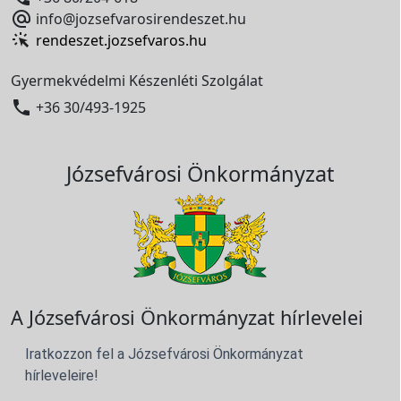

info@jozsefvarosirendeszet.hu
rendeszet.jozsefvaros.hu
Gyermekvédelmi Készenléti Szolgálat

+36 30/493-1925
Józsefvárosi Önkormányzat
A Józsefvárosi Önkormányzat hírlevelei
Iratkozzon fel a Józsefvárosi Önkormányzat
hírleveleire!