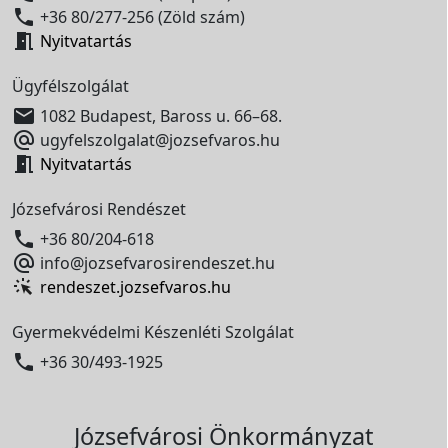

+36 80/277-256 (Zöld szám)

Nyitvatartás
Ügyfélszolgálat

1082 Budapest, Baross u. 66–68.

ugyfelszolgalat@jozsefvaros.hu

Nyitvatartás
Józsefvárosi Rendészet

+36 80/204-618

info@jozsefvarosirendeszet.hu
rendeszet.jozsefvaros.hu
Gyermekvédelmi Készenléti Szolgálat

+36 30/493-1925
Józsefvárosi Önkormányzat