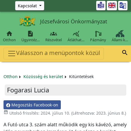
Ugrás a fő tartalomra

Kapcsolat
Józsefvárosi Önkormányzat




Otthon
Ügyintéz…
Részvétel
Átláthat…
Pázmány
Állami k…
Válasszon a menüpontok közül

Otthon
Közösség és kerület
Kitüntetések
Fogarasi Lucia
Megosztás Facebook-on
event_available
Utolsó frissítés:
2024. július 10.
(Létrehozva:
2023. június 8.
)
A Futó utca 3. szám alatt működik egy kis kávézó, amely