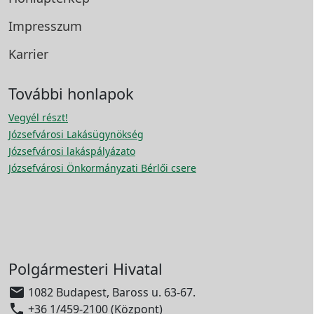
Impresszum
Karrier
További honlapok
Vegyél részt!
Józsefvárosi Lakásügynökség
Józsefvárosi lakáspályázato
Józsefvárosi Önkormányzati Bérlői csere
Polgármesteri Hivatal

1082 Budapest, Baross u. 63-67.

+36 1/459-2100 (Központ)