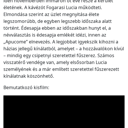
idén novemberben immáron öt éve része a kerület
életének. A kávézót Fogarasi Lucia működteti.
Elmondása szerint az üzlet megnyitása élete
legszomorúbb, de egyben legszebb időszaka alatt
történt. Édesapja ebben az időszakban hunyt el, a
névválasztás is édesapja emlékét idézi, innen az
„Apucome” elnevezés. A legjobbat igyekszik kihozni a
házias jellegű kínálatból, amelyet – a hozzávalókon kívül
– mindig egy csipetnyi szeretettel fűszerez. Számos
visszatérő vendége van, amely elsősorban Lucia
személyének és a már említett szeretettel fűszerezett
kínálatnak köszönhető.
Bemutatkozó kisfilm: