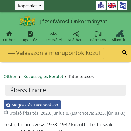
Ugrás a fő tartalomra

Kapcsolat
Józsefvárosi Önkormányzat




Otthon
Ügyintéz…
Részvétel
Átláthat…
Pázmány
Állami k…
Válasszon a menüpontok közül

Otthon
Közösség és kerület
Kitüntetések
Lábass Endre
Megosztás Facebook-on
event_available
Utolsó frissítés:
2023. június 8.
(Létrehozva:
2023. június 8.
)
Festő, fotóművész. 1978–1982 között – festő szak –