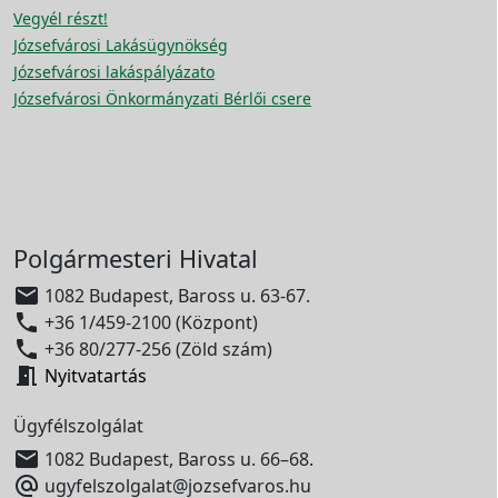
Vegyél részt!
Józsefvárosi Lakásügynökség
Józsefvárosi lakáspályázato
Józsefvárosi Önkormányzati Bérlői csere
Polgármesteri Hivatal

1082 Budapest, Baross u. 63-67.

+36 1/459-2100 (Központ)

+36 80/277-256 (Zöld szám)

Nyitvatartás
Ügyfélszolgálat

1082 Budapest, Baross u. 66–68.

ugyfelszolgalat@jozsefvaros.hu