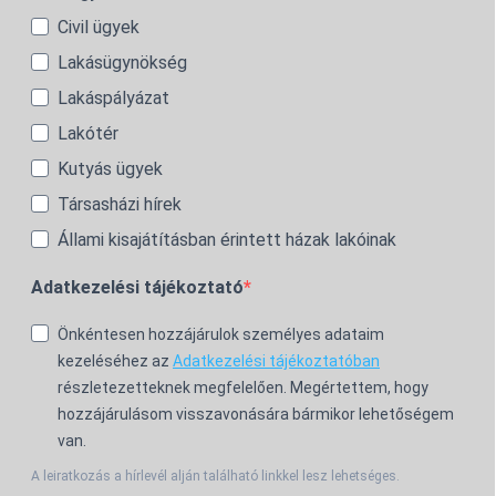
Civil ügyek
Lakásügynökség
Lakáspályázat
Lakótér
Kutyás ügyek
Társasházi hírek
Állami kisajátításban érintett házak lakóinak
Adatkezelési tájékoztató
Önkéntesen hozzájárulok személyes adataim
kezeléséhez az
Adatkezelési tájékoztatóban
részletezetteknek megfelelően. Megértettem, hogy
hozzájárulásom visszavonására bármikor lehetőségem
van.
A leiratkozás a hírlevél alján található linkkel lesz lehetséges.