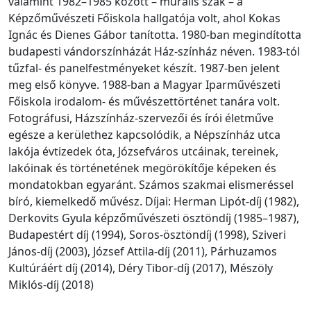
valamint 1982–1985 között – murális szak – a
Képzőművészeti Főiskola hallgatója volt, ahol Kokas
Ignác és Dienes Gábor tanította. 1980-ban megindította
budapesti vándorszínházát Ház-színház néven. 1983-tól
tűzfal- és panelfestményeket készít. 1987-ben jelent
meg első könyve. 1988-ban a Magyar Iparművészeti
Főiskola irodalom- és művészettörténet tanára volt.
Fotográfusi, Házszínház-szervezői és írói életműve
egésze a kerülethez kapcsolódik, a Népszínház utca
lakója évtizedek óta, Józsefváros utcáinak, tereinek,
lakóinak és történetének megörökítője képeken és
mondatokban egyaránt. Számos szakmai elismeréssel
bíró, kiemelkedő művész. Díjai: Herman Lipót-díj (1982),
Derkovits Gyula képzőművészeti ösztöndíj (1985–1987),
Budapestért díj (1994), Soros-ösztöndíj (1998), Sziveri
János-díj (2003), József Attila-díj (2011), Párhuzamos
Kultúráért díj (2014), Déry Tibor-díj (2017), Mészöly
Miklós-díj (2018)