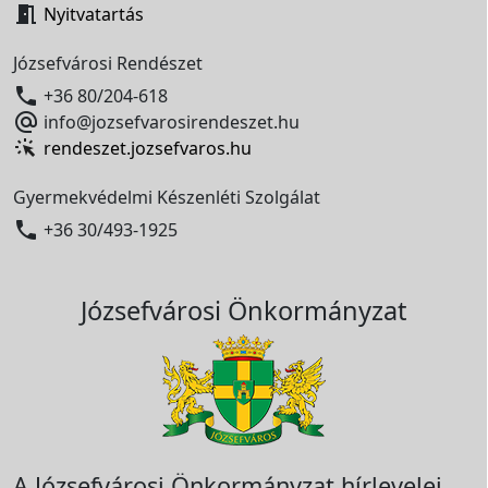

Nyitvatartás
Józsefvárosi Rendészet

+36 80/204-618

info@jozsefvarosirendeszet.hu
rendeszet.jozsefvaros.hu
Gyermekvédelmi Készenléti Szolgálat

+36 30/493-1925
Józsefvárosi Önkormányzat
A Józsefvárosi Önkormányzat hírlevelei