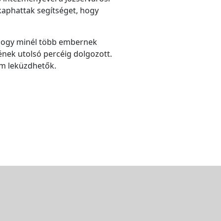
kaphattak segítséget, hogy
 hogy minél több embernek
ének utolsó percéig dolgozott.
em leküzdhetők.