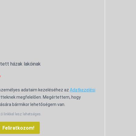
ntett házak lakóinak
 személyes adataim kezeléséhez az
Adatkezelési
tteknek megfelelően. Megértettem, hogy
ására bármikor lehetőségem van.
tó linkkel lesz lehetséges.
Feliratkozom!