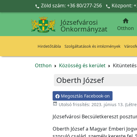
Ugrás a fő tartalomra
Zöld szám: +36 80/277-256
Központ: +



Józsefvárosi
Önkormányzat
Otthon
Hirdetőtábla
Szolgáltatások és intézmények
Városfe
Otthon
Közösség és kerület
Kitünteté
Oberth József
Megosztás Facebook-on
event_available
Utolsó frissítés:
2023. június 13.
(Létr
Józsefvárosi Becsületkereszt posztu
Oberth József a Magyar Emberi Jogv
szoruló család, személy kereste fel. 