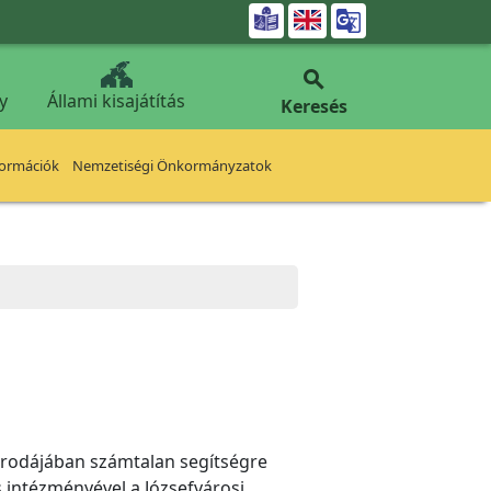


y
Állami kisajátítás
Keresés
formációk
Nemzetiségi Önkormányzatok
irodájában számtalan segítségre
s intézményével a Józsefvárosi