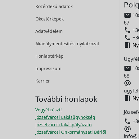
Polg
Közérdekű adatok

108
Okostérképek
67.

+36
Adatvédelem

+36
Akadálymentesítési
nyilatkozat

Ny
Honlaptérkép
Ügyfél

108
Impresszum
68.
Karrier

ugyfel
További honlapok

Ny
Vegyél részt!
József
Józsefvárosi Lakásügynökség

+3
Józsefvárosi lakáspályázato

Józsefvárosi Önkormányzati Bérlői
info@j