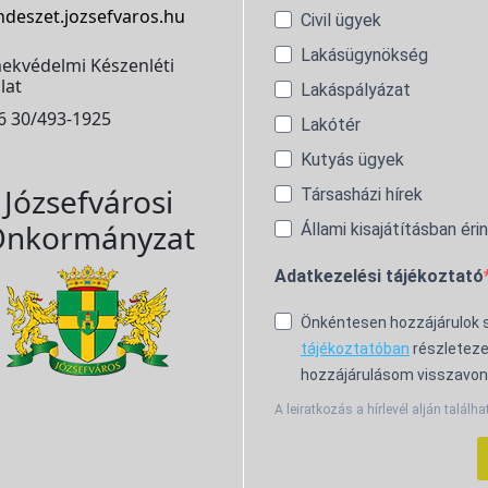
ndeszet.jozsefvaros.hu
Civil ügyek
Lakásügynökség
ekvédelmi Készenléti
lat
Lakáspályázat
6 30/493-1925
Lakótér
Kutyás ügyek
Józsefvárosi
Társasházi hírek
nkormányzat
Állami kisajátításban éri
Adatkezelési tájékoztató
Önkéntesen hozzájárulok
tájékoztatóban
részleteze
hozzájárulásom visszavon
A leiratkozás a hírlevél alján találha