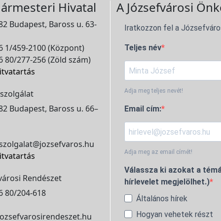
ármesteri Hivatal
A Józsefvárosi Önk
2 Budapest, Baross u. 63-
Iratkozzon fel a Józsefváro
 1/459-2100 (Központ)
Teljes név
 80/277-256 (Zöld szám)
itvatartás
Adja meg teljes nevét!
szolgálat
2 Budapest, Baross u. 66–
Email cím:
szolgalat@jozsefvaros.hu
Adja meg az email címét!
itvatartás
Válassza ki azokat a témá
városi Rendészet
hírlevelet megjelölhet.)
6 80/204-618
Általános hírek
Hogyan vehetek részt
ozsefvarosirendeszet.hu