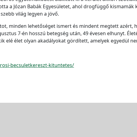
totta a Józan Babák Egyesületet, ahol drogfüggő kismamák 
zebb világ legyen a jövő.
tot, minden lehetőséget ismert és mindent megtett azért,
gusztus 7-én hosszú betegség után, 49 évesen elhunyt. Élet
ik elé élet olyan akadályokat gördített, amelyek egyedül n
rosi-becsuletkereszt-kituntetes/