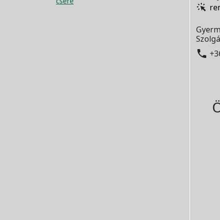
csere
re
Gyerm
Szolgá

+3
Ö