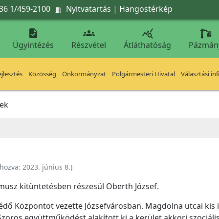
36 1/459-2100
Nyitvatartás
|
Hangostérkép




Ügyintézés
Részvétel
Átláthatóság
Pázmán
jlesztés
Közösség
Önkormányzat
Polgármesteri Hivatal
Választási in
sek
ehozva:
2023. június 8.
)
musz kitüntetésben részesül Oberth József.
édő Központot vezette Józsefvárosban. Magdolna utcai kis 
Szoros együttműködést alakított ki a kerület akkori szociáli