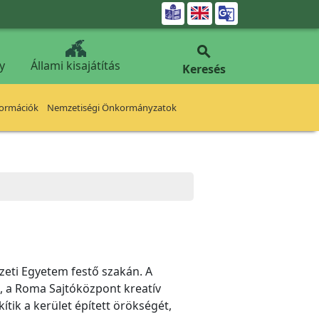


y
Állami kisajátítás
Keresés
formációk
Nemzetiségi Önkormányzatok
zeti Egyetem festő szakán. A
, a Roma Sajtóközpont kreatív
tik a kerület épített örökségét,