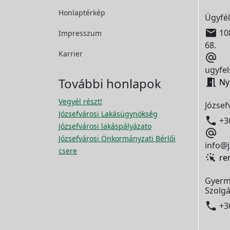
Honlaptérkép
Ügyfél

108
Impresszum
68.
Karrier

ugyfel
További honlapok

Ny
Vegyél részt!
József
Józsefvárosi Lakásügynökség

+3
Józsefvárosi lakáspályázato

Józsefvárosi Önkormányzati Bérlői
info@j
csere
re
Gyerm
Szolgá

+3