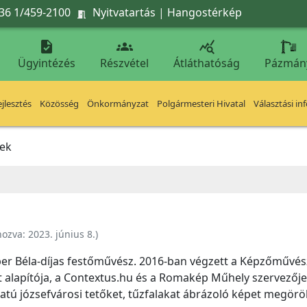
36 1/459-2100
Nyitvatartás
|
Hangostérkép




Ügyintézés
Részvétel
Átláthatóság
Pázmán
jlesztés
Közösség
Önkormányzat
Polgármesteri Hivatal
Választási in
sek
hozva:
2023. június 8.
)
er Béla-díjas festőművész. 2016-ban végzett a Képzőművés
lapítója, a Contextus.hu és a Romakép Műhely szervezője
tú józsefvárosi tetőket, tűzfalakat ábrázoló képet megörökí