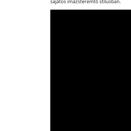
sajátos imázsteremtő stílusban.