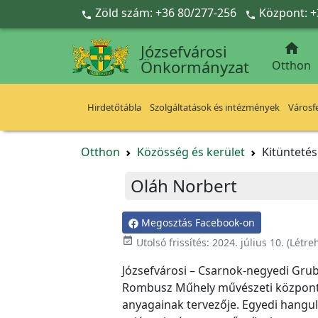
Ugrás a fő tartalomra
Zöld szám: +36 80/277-256
Központ: +



Józsefvárosi
Önkormányzat
Otthon
Hirdetőtábla
Szolgáltatások és intézmények
Városfe
Otthon
Közösség és kerület
Kitünteté
Oláh Norbert
Megosztás Facebook-on
event_available
Utolsó frissítés:
2024. július 10.
(Létre
Józsefvárosi – Csarnok-negyedi Grub
Rombusz Műhely művészeti központ a
anyagainak tervezője. Egyedi hangula