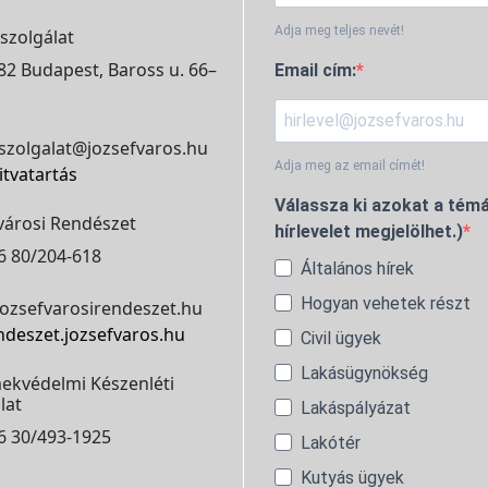
Adja meg teljes nevét!
szolgálat
2 Budapest, Baross u. 66–
Email cím:
szolgalat@jozsefvaros.hu
Adja meg az email címét!
itvatartás
Válassza ki azokat a témá
városi Rendészet
hírlevelet megjelölhet.)
6 80/204-618
Általános hírek
Hogyan vehetek részt
ozsefvarosirendeszet.hu
ndeszet.jozsefvaros.hu
Civil ügyek
Lakásügynökség
ekvédelmi Készenléti
lat
Lakáspályázat
6 30/493-1925
Lakótér
Kutyás ügyek