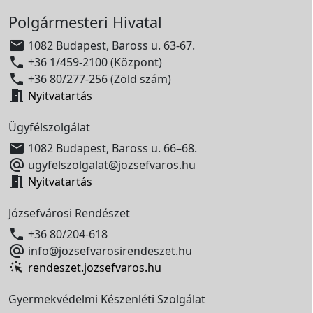
Polgármesteri Hivatal

1082 Budapest, Baross u. 63-67.

+36 1/459-2100 (Központ)

+36 80/277-256 (Zöld szám)

Nyitvatartás
Ügyfélszolgálat

1082 Budapest, Baross u. 66–68.

ugyfelszolgalat@jozsefvaros.hu

Nyitvatartás
Józsefvárosi Rendészet

+36 80/204-618

info@jozsefvarosirendeszet.hu
rendeszet.jozsefvaros.hu
Gyermekvédelmi Készenléti Szolgálat