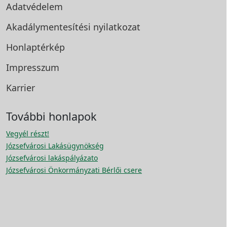
Adatvédelem
Akadálymentesítési
nyilatkozat
Honlaptérkép
Impresszum
Karrier
További honlapok
Vegyél részt!
Józsefvárosi Lakásügynökség
Józsefvárosi lakáspályázato
Józsefvárosi Önkormányzati Bérlői csere