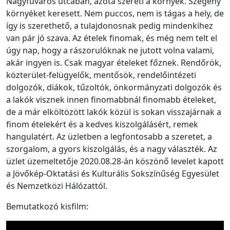
Nagyfuvaros utcában, azóta szereti a környék. Szegény
környéket keresett. Nem puccos, nem is tágas a hely, de
így is szerethető, a tulajdonosnak pedig mindenkihez
van pár jó szava. Az ételek finomak, és még nem telt el
úgy nap, hogy a rászorulóknak ne jutott volna valami,
akár ingyen is. Csak magyar ételeket főznek. Rendőrök,
közterület-felügyelők, mentősök, rendelőintézeti
dolgozók, diákok, tűzoltók, önkormányzati dolgozók és
a lakók visznek innen finomabbnál finomabb ételeket,
de a már elköltözött lakók közül is sokan visszajárnak a
finom ételekért és a kedves kiszolgálásért, remek
hangulatért. Az üzletben a legfontosabb a szeretet, a
szorgalom, a gyors kiszolgálás, és a nagy választék. Az
üzlet üzemeltetője 2020.08.28-án köszönő levelet kapott
a Jövőkép-Oktatási és Kulturális Sokszínűség Egyesület
és Nemzetközi Hálózattól.
Bemutatkozó kisfilm: