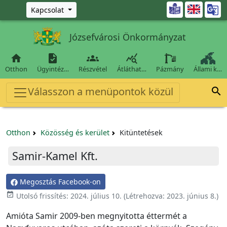
Ugrás a fő tartalomra

Kapcsolat
Józsefvárosi Önkormányzat




Otthon
Ügyintéz…
Részvétel
Átláthat…
Pázmány
Állami k…
Válasszon a menüpontok közül

Otthon
Közösség és kerület
Kitüntetések
Samir-Kamel Kft.
Megosztás Facebook-on
event_available
Utolsó frissítés:
2024. július 10.
(Létrehozva:
2023. június 8.
)
Amióta Samir 2009-ben megnyitotta éttermét a