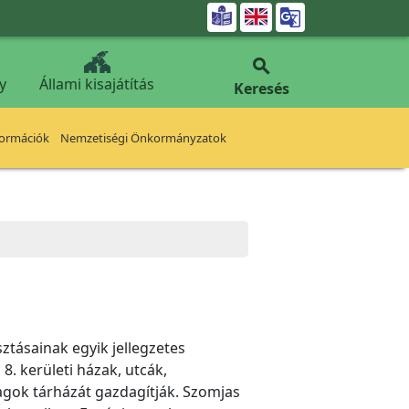


y
Állami kisajátítás
Keresés
formációk
Nemzetiségi Önkormányzatok
ztásainak egyik jellegzetes
8. kerületi házak, utcák,
nyagok tárházát gazdagítják. Szomjas