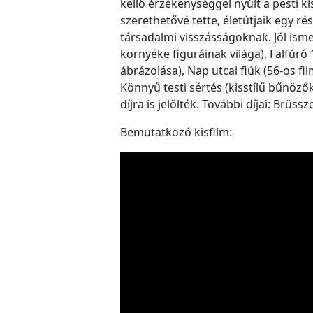
kellő érzékenységgel nyúlt a pesti ki
szerethetővé tette, életútjaik egy ré
társadalmi visszásságoknak. Jól isme
környéke figuráinak világa), Falfúr
ábrázolása), Nap utcai fiúk (56-os fi
Könnyű testi sértés (kisstílű bűnözők
díjra is jelölték. További díjai: Brüs
Bemutatkozó kisfilm: