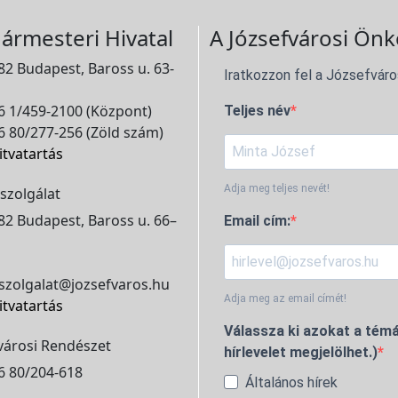
ármesteri Hivatal
A Józsefvárosi Önk
2 Budapest, Baross u. 63-
Iratkozzon fel a Józsefváro
 1/459-2100 (Központ)
Teljes név
 80/277-256 (Zöld szám)
itvatartás
Adja meg teljes nevét!
szolgálat
2 Budapest, Baross u. 66–
Email cím:
szolgalat@jozsefvaros.hu
Adja meg az email címét!
itvatartás
Válassza ki azokat a témá
városi Rendészet
hírlevelet megjelölhet.)
6 80/204-618
Általános hírek