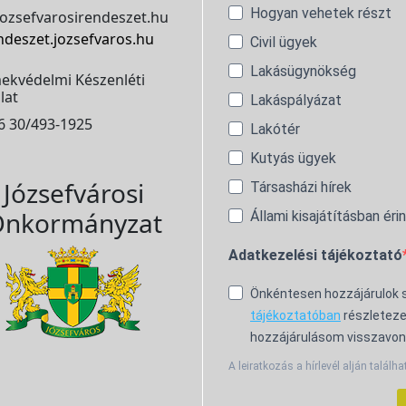
Hogyan vehetek részt
ozsefvarosirendeszet.hu
ndeszet.jozsefvaros.hu
Civil ügyek
Lakásügynökség
ekvédelmi Készenléti
lat
Lakáspályázat
6 30/493-1925
Lakótér
Kutyás ügyek
Józsefvárosi
Társasházi hírek
nkormányzat
Állami kisajátításban éri
Adatkezelési tájékoztató
Önkéntesen hozzájárulok
tájékoztatóban
részleteze
hozzájárulásom visszavon
A leiratkozás a hírlevél alján találha