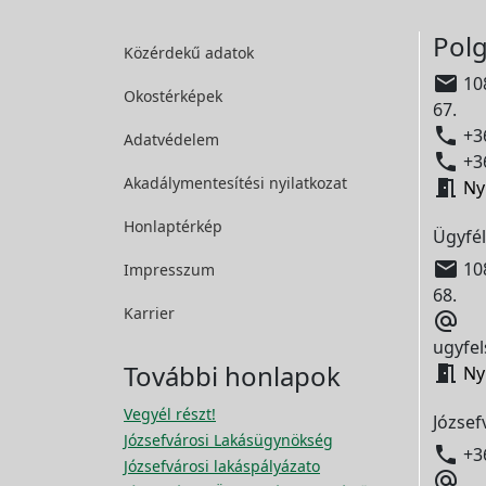
Polg
Közérdekű adatok

108
Okostérképek
67.

+36
Adatvédelem

+36
Akadálymentesítési
nyilatkozat

Ny
Honlaptérkép
Ügyfél

108
Impresszum
68.
Karrier

ugyfel
További honlapok

Ny
Vegyél részt!
József
Józsefvárosi Lakásügynökség

+3
Józsefvárosi lakáspályázato
