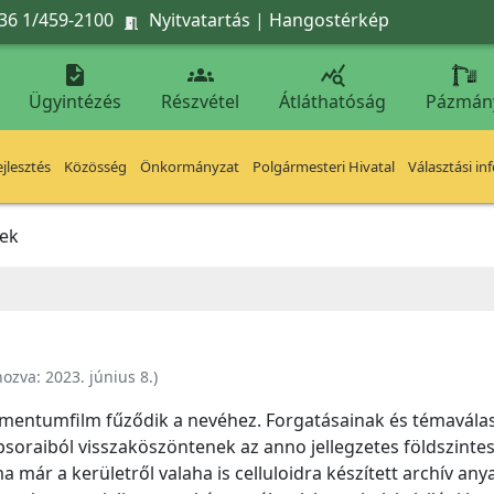
36 1/459-2100
Nyitvatartás
|
Hangostérkép




Ügyintézés
Részvétel
Átláthatóság
Pázmán
jlesztés
Közösség
Önkormányzat
Polgármesteri Hivatal
Választási in
sek
hozva:
2023. június 8.
)
umentumfilm fűződik a nevéhez. Forgatásainak és témaválas
épsoraiból visszaköszöntenek az anno jellegzetes földszintes 
ma már a kerületről valaha is celluloidra készített archív a