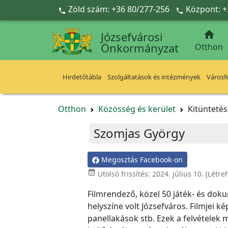
Ugrás a fő tartalomra
Zöld szám: +36 80/277-256
Központ: +



Józsefvárosi
Önkormányzat
Otthon
Hirdetőtábla
Szolgáltatások és intézmények
Városfe
Otthon
Közösség és kerület
Kitünteté
Szomjas György
Megosztás Facebook-on
event_available
Utolsó frissítés:
2024. július 10.
(Létre
Filmrendező, közel 50 játék- és dok
helyszíne volt Józsefváros. Filmjei k
panellakások stb. Ezek a felvételek 