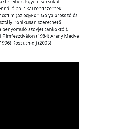
araktereihez. Egyéni sorsukat
ennálló politikai rendszernek,
ncsfilm (az egykori Gólya presszó és
sztály ironikusan szerethető
t a benyomuló szovjet tankoktól),
özi Filmfesztiválon (1984) Arany Medve
 (1996) Kossuth-díj (2005)