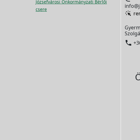
Józsefvárosi Önkormányzati Bérlői
info@j
csere
re
Gyerm
Szolgá

+3
Ö