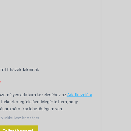
ntett házak lakóinak
 személyes adataim kezeléséhez az
Adatkezelési
tteknek megfelelően. Megértettem, hogy
ására bármikor lehetőségem van.
tó linkkel lesz lehetséges.