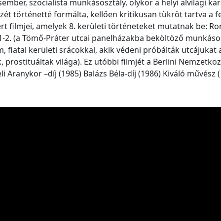
sember, szocialista munkásosztály, olykor a helyi alvilági k
szét történetté formálta, kellően kritikusan tükröt tartva a f
rt filmjei, amelyek 8. kerületi történeteket mutatnak be: Ro
ó 1-2. (a Tömő-Práter utcai panelházakba beköltöző munkáso
lm, fiatal kerületi srácokkal, akik védeni próbálták utcájuka
, prostituáltak világa). Ez utóbbi filmjét a Berlini Nemzetk
szeli Aranykor –díj (1985) Balázs Béla-díj (1986) Kiváló művész