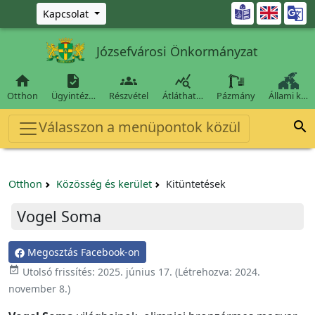
Ugrás a fő tartalomra

Kapcsolat
Józsefvárosi Önkormányzat




Otthon
Ügyintéz…
Részvétel
Átláthat…
Pázmány
Állami k…
Válasszon a menüpontok közül

Otthon
Közösség és kerület
Kitüntetések
Vogel Soma
Megosztás Facebook-on
event_available
Utolsó frissítés:
2025. június 17.
(Létrehozva:
2024.
november 8.
)