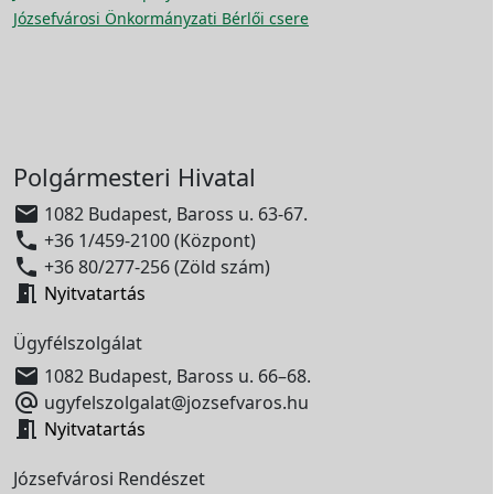
Józsefvárosi Önkormányzati Bérlői csere
Polgármesteri Hivatal

1082 Budapest, Baross u. 63-67.

+36 1/459-2100 (Központ)

+36 80/277-256 (Zöld szám)

Nyitvatartás
Ügyfélszolgálat

1082 Budapest, Baross u. 66–68.

ugyfelszolgalat@jozsefvaros.hu

Nyitvatartás
Józsefvárosi Rendészet