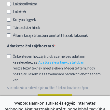
Lakáspályázat
Lakótér
Kutyás ügyek
Társasházi hírek
Állami kisajátításban érintett házak lakóinak
Adatkezelési tájékoztató
Önkéntesen hozzájárulok személyes adataim
kezeléséhez az
Adatkezelési tájékoztatóban
részletezetteknek megfelelően. Megértettem, hogy
hozzájárulásom visszavonására bármikor lehetőségem
van.
A leiratkozás a hírlevél alján található linkkel lesz lehetséges.
Feliratkozom!
Weboldalainkon sütiket és egyéb internetes
technológiákat használunk azért, hogy jobbá tegyük a