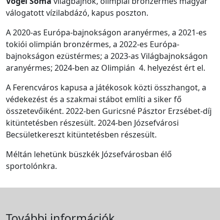
Vogel Soma
világbajnok, olimpiai bronzérmes magyar
válogatott vízilabdázó, kapus poszton.
A 2020-as Európa-bajnokságon aranyérmes, a 2021-es
tokiói olimpián bronzérmes, a 2022-es Európa-
bajnokságon ezüstérmes; a 2023-as Világbajnokságon
aranyérmes; 2024-ben az Olimpián 4. helyezést ért el.
A Ferencváros kapusa a játékosok közti összhangot, a
védekezést és a szakmai stábot említi a siker fő
összetevőiként. 2022-ben Guricsné Pásztor Erzsébet-díj
kitüntetésben részesült. 2024-ben Józsefvárosi
Becsületkereszt kitüntetésben részesült.
Méltán lehetünk büszkék Józsefvárosban élő
sportolónkra.
További információk