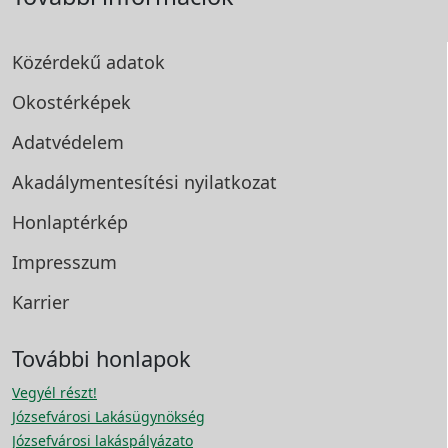
Közérdekű adatok
Okostérképek
Adatvédelem
Akadálymentesítési
nyilatkozat
Honlaptérkép
Impresszum
Karrier
További honlapok
Vegyél részt!
Józsefvárosi Lakásügynökség
Józsefvárosi lakáspályázato