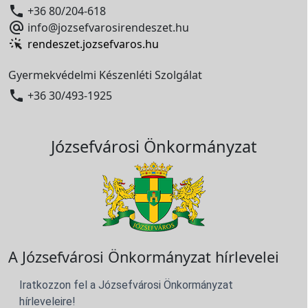

+36 80/204-618

info@jozsefvarosirendeszet.hu
rendeszet.jozsefvaros.hu
Gyermekvédelmi Készenléti Szolgálat

+36 30/493-1925
Józsefvárosi Önkormányzat
A Józsefvárosi Önkormányzat hírlevelei
Iratkozzon fel a Józsefvárosi Önkormányzat
hírleveleire!