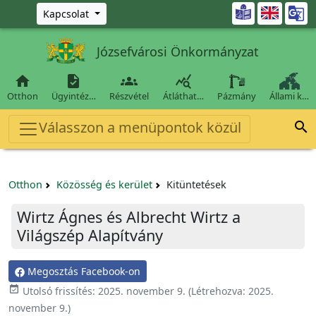
Ugrás a fő tartalomra

Kapcsolat
Józsefvárosi Önkormányzat




Otthon
Ügyintéz…
Részvétel
Átláthat…
Pázmány
Állami k…
Válasszon a menüpontok közül

Otthon
Közösség és kerület
Kitüntetések
Wirtz Ágnes és Albrecht Wirtz a
Világszép Alapítvány
Megosztás Facebook-on
event_available
Utolsó frissítés:
2025. november 9.
(Létrehozva:
2025.
november 9.
)