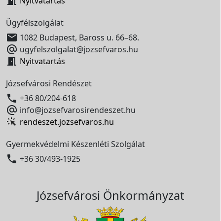

Nyitvatartás
Ügyfélszolgálat

1082 Budapest, Baross u. 66–68.

ugyfelszolgalat@jozsefvaros.hu

Nyitvatartás
Józsefvárosi Rendészet

+36 80/204-618

info@jozsefvarosirendeszet.hu
rendeszet.jozsefvaros.hu
Gyermekvédelmi Készenléti Szolgálat

+36 30/493-1925
Józsefvárosi Önkormányzat