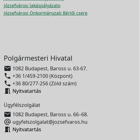
Józsefvárosi lakáspályázato
Józsefvárosi Önkormányzati Bérlői csere
Polgármesteri Hivatal

1082 Budapest, Baross u. 63-67.

+36 1/459-2100 (Központ)

+36 80/277-256 (Zöld szám)

Nyitvatartás
Ügyfélszolgálat

1082 Budapest, Baross u. 66–68.

ugyfelszolgalat@jozsefvaros.hu

Nyitvatartás