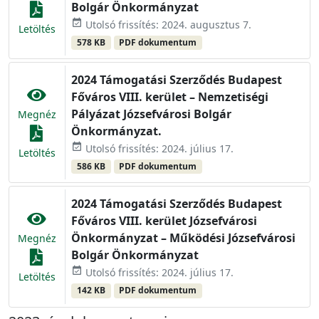
Bolgár Önkormányzat
event_available
Utolsó frissítés: 2024. augusztus 7.
Letöltés
578 KB
PDF dokumentum
2024 Támogatási Szerződés Budapest
Főváros VIII. kerület – Nemzetiségi
Pályázat Józsefvárosi Bolgár
Megnéz
Önkormányzat.
event_available
Utolsó frissítés: 2024. július 17.
Letöltés
586 KB
PDF dokumentum
2024 Támogatási Szerződés Budapest
Főváros VIII. kerület Józsefvárosi
Önkormányzat – Működési Józsefvárosi
Megnéz
Bolgár Önkormányzat
event_available
Utolsó frissítés: 2024. július 17.
Letöltés
142 KB
PDF dokumentum