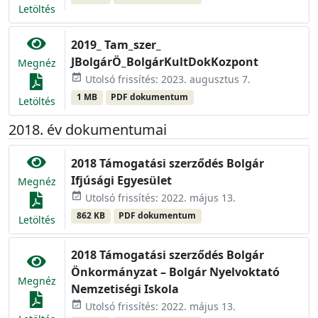
Letöltés
2019_ Tam_szer_
JBolgárÖ_BolgárKultDokKozpont
Megnéz
event_available
Utolsó frissítés: 2023. augusztus 7.
1 MB
PDF dokumentum
Letöltés
2018. év dokumentumai
2018 Támogatási szerződés Bolgár
Ifjúsági Egyesület
Megnéz
event_available
Utolsó frissítés: 2022. május 13.
862 KB
PDF dokumentum
Letöltés
2018 Támogatási szerződés Bolgár
Önkormányzat – Bolgár Nyelvoktató
Megnéz
Nemzetiségi Iskola
event_available
Utolsó frissítés: 2022. május 13.