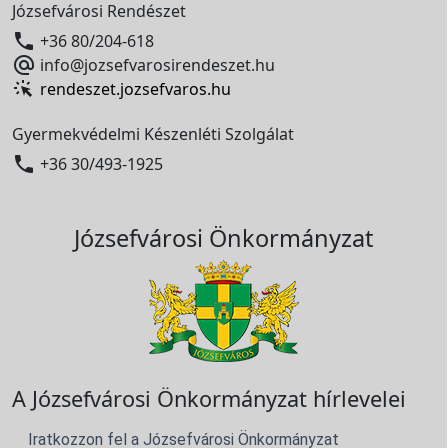
Józsefvárosi Rendészet

+36 80/204-618

info@jozsefvarosirendeszet.hu
rendeszet.jozsefvaros.hu
Gyermekvédelmi Készenléti Szolgálat

+36 30/493-1925
Józsefvárosi Önkormányzat
A Józsefvárosi Önkormányzat hírlevelei
Iratkozzon fel a Józsefvárosi Önkormányzat