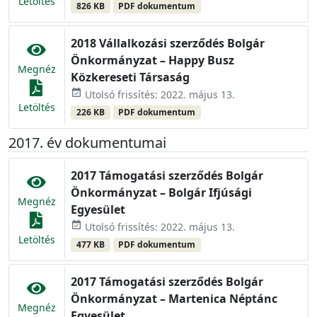
Letöltés
826 KB
PDF dokumentum
2018 Vállalkozási szerződés Bolgár
Önkormányzat – Happy Busz
Megnéz
Közkereseti Társaság
event_available
Utolsó frissítés: 2022. május 13.
Letöltés
226 KB
PDF dokumentum
2017. év dokumentumai
2017 Támogatási szerződés Bolgár
Önkormányzat – Bolgár Ifjúsági
Megnéz
Egyesület
event_available
Utolsó frissítés: 2022. május 13.
Letöltés
477 KB
PDF dokumentum
2017 Támogatási szerződés Bolgár
Önkormányzat – Martenica Néptánc
Megnéz
Egyesület