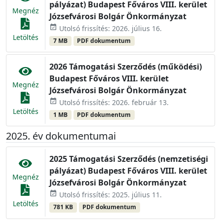
pályázat) Budapest Főváros VIII. kerület
Megnéz
Józsefvárosi Bolgár Önkormányzat
event_available
Utolsó frissítés: 2026. július 16.
Letöltés
7 MB
PDF dokumentum
2026 Támogatási Szerződés (működési)
Budapest Főváros VIII. kerület
Megnéz
Józsefvárosi Bolgár Önkormányzat
event_available
Utolsó frissítés: 2026. február 13.
Letöltés
1 MB
PDF dokumentum
2025. év dokumentumai
2025 Támogatási Szerződés (nemzetiségi
pályázat) Budapest Főváros VIII. kerület
Megnéz
Józsefvárosi Bolgár Önkormányzat
event_available
Utolsó frissítés: 2025. július 11.
Letöltés
781 KB
PDF dokumentum