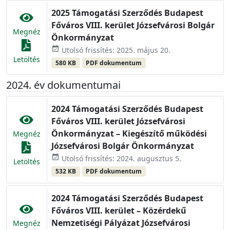
2025 Támogatási Szerződés Budapest
Főváros VIII. kerület Józsefvárosi Bolgár
Megnéz
Önkormányzat
event_available
Utolsó frissítés: 2025. május 20.
Letöltés
580 KB
PDF dokumentum
2024. év dokumentumai
2024 Támogatási Szerződés Budapest
Főváros VIII. kerület Józsefvárosi
Önkormányzat – Kiegészítő működési
Megnéz
Józsefvárosi Bolgár Önkormányzat
event_available
Utolsó frissítés: 2024. augusztus 5.
Letöltés
532 KB
PDF dokumentum
2024 Támogatási Szerződés Budapest
Főváros VIII. kerület – Közérdekű
Nemzetiségi Pályázat Józsefvárosi
Megnéz