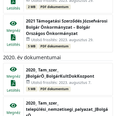
Utolsó frissítés: 2023. augusztus 29.
2 MB
PDF dokumentum
Letöltés
2021 Támogatási Szerződés Józsefvárosi
Bolgár Önkormányzat – Bolgár
Megnéz
Országos Önkormányzat
event_available
Utolsó frissítés: 2023. augusztus 29.
Letöltés
5 MB
PDF dokumentum
2020. év dokumentumai
2020_ Tam_szer_
JBolgárÖ_BolgárKultDokKozpont
Megnéz
event_available
Utolsó frissítés: 2023. augusztus 7.
5 MB
PDF dokumentum
Letöltés
2020_ Tam_szer_
települési_nemzetisegi_palyazat_JBolgá
Megnéz
rÖ