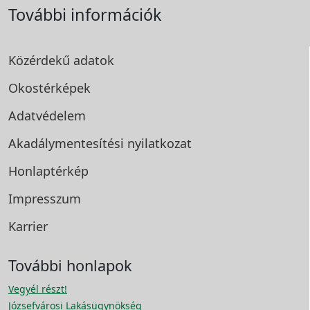
További információk
Közérdekű adatok
Okostérképek
Adatvédelem
Akadálymentesítési
nyilatkozat
Honlaptérkép
Impresszum
Karrier
További honlapok
Vegyél részt!
Józsefvárosi Lakásügynökség