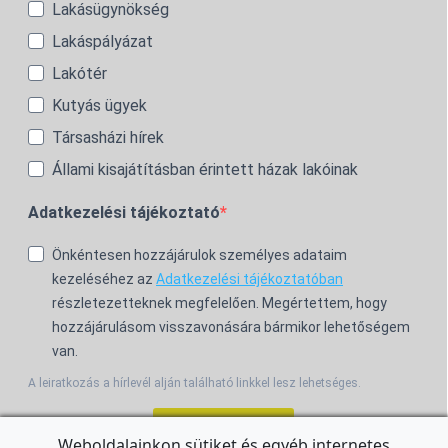
Lakásügynökség
Lakáspályázat
Lakótér
Kutyás ügyek
Társasházi hírek
Állami kisajátításban érintett házak lakóinak
Adatkezelési tájékoztató
Önkéntesen hozzájárulok személyes adataim
kezeléséhez az
Adatkezelési tájékoztatóban
részletezetteknek megfelelően. Megértettem, hogy
hozzájárulásom visszavonására bármikor lehetőségem
van.
A leiratkozás a hírlevél alján található linkkel lesz lehetséges.
Feliratkozom!
Weboldalainkon sütiket és egyéb internetes