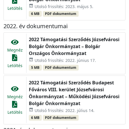
event_available
Utolsó frissítés: 2023. május 5.
Letöltés
6 MB
PDF dokumentum
2022. év dokumentumai
2022 Támogatási Szerződés Józsefvárosi
Bolgár Önkormányzat – Bolgár
Megnéz
Országos Önkormányzat
event_available
Utolsó frissítés: 2022. június 17.
Letöltés
5 MB
PDF dokumentum
2022 Támogatási Szerződés Budapest
Főváros VIII. kerület Józsefvárosi
Önkormányzat – Működési Józsefvárosi
Megnéz
Bolgár Önkormányzat
event_available
Utolsó frissítés: 2022. július 14.
Letöltés
6 MB
PDF dokumentum