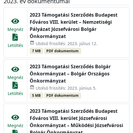
2023. év dokumentumai
2023 Támogatási Szerződés Budapest
Főváros VIII. kerület – Nemzetiségi
Pályázat Józsefvárosi Bolgár
Megnéz
Önkormányzat
event_available
Utolsó frissítés: 2023. július 12.
Letöltés
7 MB
PDF dokumentum
2023 Támogatási Szerződés Bolgár
Önkormányzat – Bolgár Országos
Megnéz
Önkormányzat
event_available
Utolsó frissítés: 2023. június 5.
Letöltés
5 MB
PDF dokumentum
2023 Támogatási Szerződés Budapest
Főváros VIII. kerület Józsefvárosi
Önkormányzat – Működési Józsefvárosi
Megnéz
Bolgár Önkormányzat