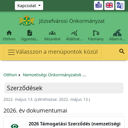
Ugrás a fő tartalomra

Kapcsolat
Józsefvárosi Önkormányzat




Otthon
Ügyintéz…
Részvétel
Átláthat…
Pázmány
Állami k…
Válasszon a menüpontok közül

Otthon
Nemzetiségi Önkormányzatok
Józsefvárosi Bolgár
Szerződések
2022. május 13.
(Létrehozva:
2022. május 13.
)
2026. év dokumentumai
2026 Támogatási Szerződés (nemzetiségi