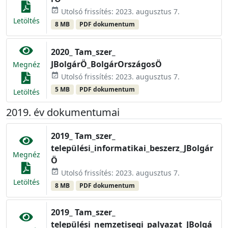
event_available
Utolsó frissítés: 2023. augusztus 7.
Letöltés
8 MB
PDF dokumentum
2020_ Tam_szer_
JBolgárÖ_BolgárOrszágosÖ
Megnéz
event_available
Utolsó frissítés: 2023. augusztus 7.
5 MB
PDF dokumentum
Letöltés
2019. év dokumentumai
2019_ Tam_szer_
települési_informatikai_beszerz_JBolgár
Megnéz
Ö
event_available
Utolsó frissítés: 2023. augusztus 7.
Letöltés
8 MB
PDF dokumentum
2019_ Tam_szer_
települési_nemzetisegi_palyazat_JBolgá