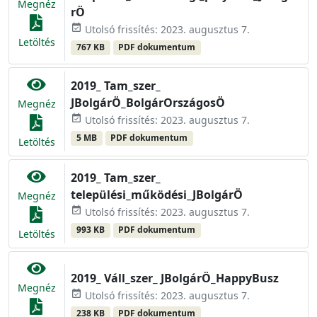
Megnéz
rÖ
event_available
Utolsó frissítés: 2023. augusztus 7.
Letöltés
767 KB
PDF dokumentum
2019_ Tam_szer_
JBolgárÖ_BolgárOrszágosÖ
Megnéz
event_available
Utolsó frissítés: 2023. augusztus 7.
5 MB
PDF dokumentum
Letöltés
2019_ Tam_szer_
települési_működési_JBolgárÖ
Megnéz
event_available
Utolsó frissítés: 2023. augusztus 7.
993 KB
PDF dokumentum
Letöltés
2019_ Váll_szer_ JBolgárÖ_HappyBusz
Megnéz
event_available
Utolsó frissítés: 2023. augusztus 7.
238 KB
PDF dokumentum