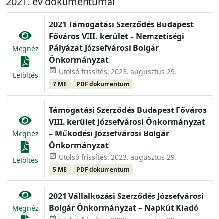
2021. év dokumentumai
2021 Támogatási Szerződés Budapest
Főváros VIII. kerület – Nemzetiségi
Pályázat Józsefvárosi Bolgár
Megnéz
Önkormányzat
event_available
Utolsó frissítés: 2023. augusztus 29.
Letöltés
7 MB
PDF dokumentum
Támogatási Szerződés Budapest Főváros
VIII. kerület Józsefvárosi Önkormányzat
– Működési Józsefvárosi Bolgár
Megnéz
Önkormányzat
event_available
Utolsó frissítés: 2023. augusztus 29.
Letöltés
5 MB
PDF dokumentum
2021 Vállalkozási Szerződés Józsefvárosi
Bolgár Önkormányzat – Napkút Kiadó
Megnéz
event_available