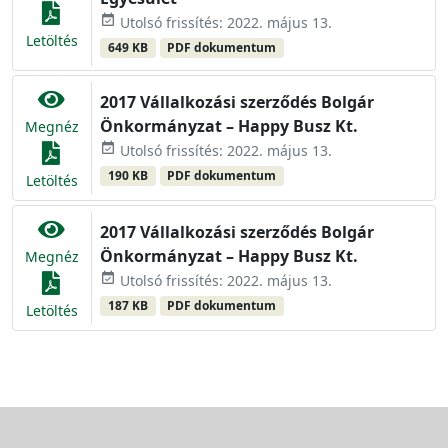
event_available
Utolsó frissítés: 2022. május 13.
Letöltés
649 KB
PDF dokumentum
2017 Vállalkozási szerződés Bolgár
Önkormányzat – Happy Busz Kt.
Megnéz
event_available
Utolsó frissítés: 2022. május 13.
190 KB
PDF dokumentum
Letöltés
2017 Vállalkozási szerződés Bolgár
Önkormányzat – Happy Busz Kt.
Megnéz
event_available
Utolsó frissítés: 2022. május 13.
187 KB
PDF dokumentum
Letöltés