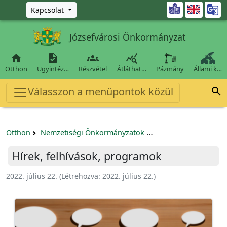
Ugrás a fő tartalomra

Kapcsolat
Józsefvárosi Önkormányzat




Otthon
Ügyintéz…
Részvétel
Átláthat…
Pázmány
Állami k…
Válasszon a menüpontok közül

Otthon
Nemzetiségi Önkormányzatok
Józsefvárosi Görög 
Hírek, felhívások, programok
2022. július 22.
(Létrehozva:
2022. július 22.
)