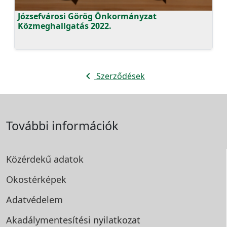
Józsefvárosi Görög Önkormányzat
Közmeghallgatás 2022.
navigate_before
Szerződések
További információk
Közérdekű adatok
Okostérképek
Adatvédelem
Akadálymentesítési
nyilatkozat