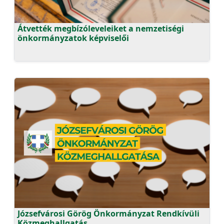
Átvették megbízóleveleiket a nemzetiségi
önkormányzatok képviselői
Józsefvárosi Görög Önkormányzat Rendkívüli
Közmeghallgatás