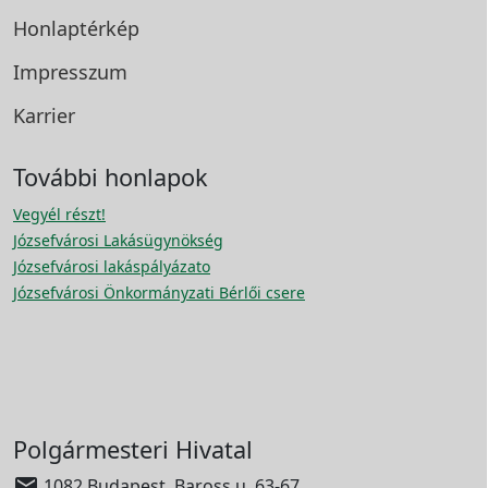
Honlaptérkép
Impresszum
Karrier
További honlapok
Vegyél részt!
Józsefvárosi Lakásügynökség
Józsefvárosi lakáspályázato
Józsefvárosi Önkormányzati Bérlői csere
Polgármesteri Hivatal

1082 Budapest, Baross u. 63-67.