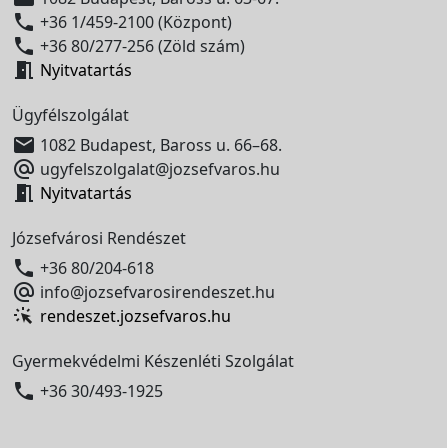

+36 1/459-2100 (Központ)

+36 80/277-256 (Zöld szám)

Nyitvatartás
Ügyfélszolgálat

1082 Budapest, Baross u. 66–68.

ugyfelszolgalat@jozsefvaros.hu

Nyitvatartás
Józsefvárosi Rendészet

+36 80/204-618

info@jozsefvarosirendeszet.hu
rendeszet.jozsefvaros.hu
Gyermekvédelmi Készenléti Szolgálat

+36 30/493-1925