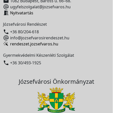

1082 Budapest, Baross u. 66–68.

ugyfelszolgalat@jozsefvaros.hu

Nyitvatartás
Józsefvárosi Rendészet

+36 80/204-618

info@jozsefvarosirendeszet.hu
rendeszet.jozsefvaros.hu
Gyermekvédelmi Készenléti Szolgálat

+36 30/493-1925
Józsefvárosi Önkormányzat