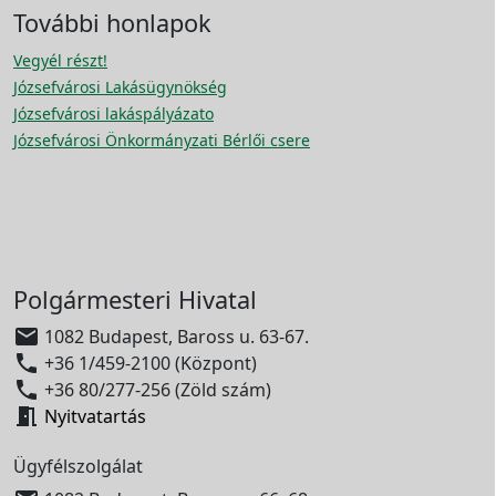
További honlapok
Vegyél részt!
Józsefvárosi Lakásügynökség
Józsefvárosi lakáspályázato
Józsefvárosi Önkormányzati Bérlői csere
Polgármesteri Hivatal

1082 Budapest, Baross u. 63-67.

+36 1/459-2100 (Központ)

+36 80/277-256 (Zöld szám)

Nyitvatartás
Ügyfélszolgálat