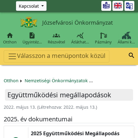
Ugrás a fő tartalomra

Kapcsolat
Józsefvárosi Önkormányzat




Otthon
Ügyintéz…
Részvétel
Átláthat…
Pázmány
Állami k…
Válasszon a menüpontok közül

Otthon
Nemzetiségi Önkormányzatok
Józsefvárosi Lengye
Együttműködési megállapodások
2022. május 13.
(Létrehozva:
2022. május 13.
)
2025. év dokumentumai
2025 Együttműködési Megállapodás