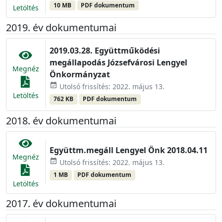
10 MB
PDF dokumentum
Letöltés
2019. év dokumentumai
2019.03.28. Együttműködési
megállapodás Józsefvárosi Lengyel
Megnéz
Önkormányzat
event_available
Utolsó frissítés: 2022. május 13.
Letöltés
762 KB
PDF dokumentum
2018. év dokumentumai
Együttm.megáll Lengyel Önk 2018.04.11
Megnéz
event_available
Utolsó frissítés: 2022. május 13.
1 MB
PDF dokumentum
Letöltés
2017. év dokumentumai