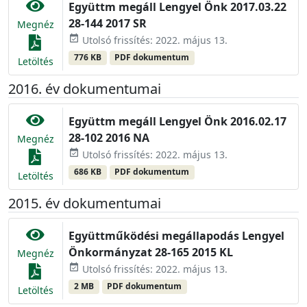
Együttm megáll Lengyel Önk 2017.03.22
28-144 2017 SR
Megnéz
event_available
Utolsó frissítés: 2022. május 13.
776 KB
PDF dokumentum
Letöltés
2016. év dokumentumai
Együttm megáll Lengyel Önk 2016.02.17
28-102 2016 NA
Megnéz
event_available
Utolsó frissítés: 2022. május 13.
686 KB
PDF dokumentum
Letöltés
2015. év dokumentumai
Együttműködési megállapodás Lengyel
Önkormányzat 28-165 2015 KL
Megnéz
event_available
Utolsó frissítés: 2022. május 13.
2 MB
PDF dokumentum
Letöltés