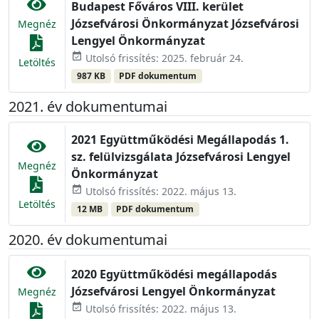
Budapest Főváros VIII. kerület
Józsefvárosi Önkormányzat Józsefvárosi
Megnéz
Lengyel Önkormányzat
event_available
Utolsó frissítés: 2025. február 24.
Letöltés
987 KB
PDF dokumentum
2021. év dokumentumai
2021 Együttműködési Megállapodás 1.
sz. felülvizsgálata Józsefvárosi Lengyel
Megnéz
Önkormányzat
event_available
Utolsó frissítés: 2022. május 13.
Letöltés
12 MB
PDF dokumentum
2020. év dokumentumai
2020 Együttműködési megállapodás
Józsefvárosi Lengyel Önkormányzat
Megnéz
event_available
Utolsó frissítés: 2022. május 13.