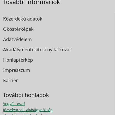
További információk
Közérdekű adatok
Okostérképek
Adatvédelem
Akadálymentesítési
nyilatkozat
Honlaptérkép
Impresszum
Karrier
További honlapok
Vegyél részt!
Józsefvárosi Lakásügynökség