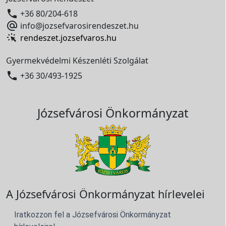

+36 80/204-618

info@jozsefvarosirendeszet.hu
rendeszet.jozsefvaros.hu
Gyermekvédelmi Készenléti Szolgálat

+36 30/493-1925
Józsefvárosi Önkormányzat
A Józsefvárosi Önkormányzat hírlevelei
Iratkozzon fel a Józsefvárosi Önkormányzat