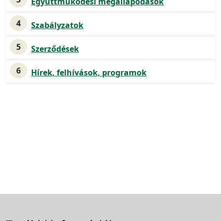
Együttműködési megállapodások
4
Szabályzatok
5
Szerződések
6
Hírek, felhívások, programok