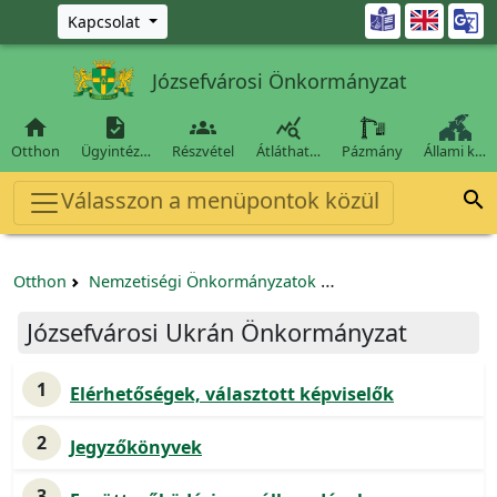
Ugrás a fő tartalomra

Kapcsolat
Józsefvárosi Önkormányzat




Otthon
Ügyintéz…
Részvétel
Átláthat…
Pázmány
Állami k…
Válasszon a menüpontok közül

Otthon
Nemzetiségi Önkormányzatok
Józsefvárosi Ukrán 
Józsefvárosi Ukrán Önkormányzat
1
Elérhetőségek, választott képviselők
2
Jegyzőkönyvek
3