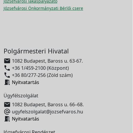
Józsefvárosi lakáspályázato
Józsefvárosi Önkormányzati Bérlői csere
Polgármesteri Hivatal

1082 Budapest, Baross u. 63-67.

+36 1/459-2100 (Központ)

+36 80/277-256 (Zöld szám)

Nyitvatartás
Ügyfélszolgálat

1082 Budapest, Baross u. 66–68.

ugyfelszolgalat@jozsefvaros.hu

Nyitvatartás
Józsefvárosi Rendészet