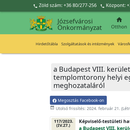
Ugrás a fő tartalomra
Zöld szám: +36 80/277-256
Központ: +



Józsefvárosi
Önkormányzat
Otthon
Hirdetőtábla
Szolgáltatások és intézmények
Városfe
a Budapest VIII. kerület
templomtorony helyi eg
meghozataláról
Megosztás Facebook-on
event_available
Utolsó frissítés:
2024. február 21.
(Lét
Képviselő-testületi h
117/2023.
(IV.27.)
a Budapest VIII. kerül