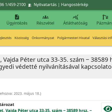
36 1/459-2100
Nyitvatartás
|
Hangostérkép




Ügyintézés
Részvétel
Átláthatóság
Pázmán
jlesztés
Közösség
Önkormányzat
Polgármesteri Hivatal
Választási in
, Vajda Péter utca 33-35. szám ‒ 38589 hr
yedi védetté nyilvánításával kapcsolat
rehozva:
2023. május 18.
)
atározat
et, Vajda Péter utca 33-35. szám ‒ 38589 hrsz. ‒