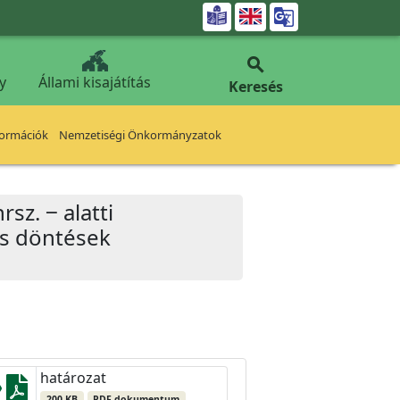


y
Állami kisajátítás
Keresés
formációk
Nemzetiségi Önkormányzatok
sz. ‒ alatti
os döntések
határozat
200 KB
PDF dokumentum