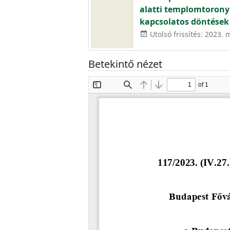
alatti templomtorony 
kapcsolatos döntések
Utolsó frissítés: 2023. 
event_available
Betekintő nézet