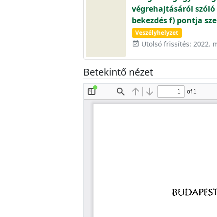
végrehajtásáról szóló 5
bekezdés f) pontja sze
Veszélyhelyzet
Utolsó frissítés: 2022. 
event_available
Betekintő nézet