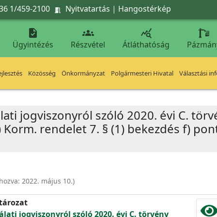
36 1/459-2100
Nyitvatartás
|
Hangostérkép




Ügyintézés
Részvétel
Átláthatóság
Pázmán
jlesztés
Közösség
Önkormányzat
Polgármesteri Hivatal
Választási in
ati jogviszonyról szóló 2020. évi C. tör
) Korm. rendelet 7. § (1) bekezdés f) po
ehozva:
2022. május 10.
)
atározat
lati jogviszonyról szóló 2020. évi C. törvény