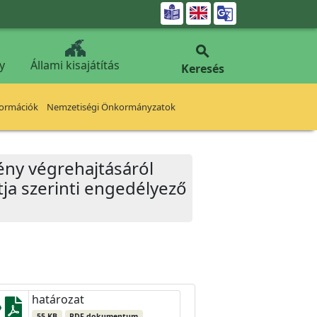


y
Állami kisajátítás
Keresés
formációk
Nemzetiségi Önkormányzatok
vény végrehajtásáról
ntja szerinti engedélyező
határozat
55 KB
PDF dokumentum