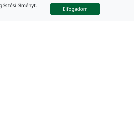
gészési élményt.
Elfogadom

Az oldal folytatódik