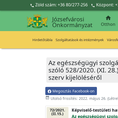
Ugrás a fő tartalomra
Zöld szám: +36 80/277-256
Központ: +



Józsefvárosi
Önkormányzat
Otthon
Hirdetőtábla
Szolgáltatások és intézmények
Városfe
Az egészségügyi szolgál
szóló 528/2020. (XI. 28.
szerv kijelöléséről
Megosztás Facebook-on
event_available
Utolsó frissítés:
2022. május 26.
(Létr
Képviselő-testületi h
72/2021.
(II.15.)
Az egészségügyi szolgá