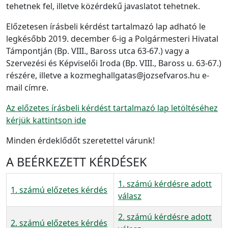
tehetnek fel, illetve közérdekű javaslatot tehetnek.
Előzetesen írásbeli kérdést tartalmazó lap adható le
legkésőbb 2019. december 6-ig a Polgármesteri Hivatal
Támpontján (Bp. VIII., Baross utca 63-67.) vagy a
Szervezési és Képviselői Iroda (Bp. VIII., Baross u. 63-67.)
részére, illetve a kozmeghallgatas@jozsefvaros.hu e-
mail címre.
Az előzetes írásbeli kérdést tartalmazó lap letöltéséhez
kérjük kattintson ide
Minden érdeklődőt szeretettel várunk!
A BEÉRKEZETT KÉRDÉSEK
1. számú kérdésre adott
1. számú előzetes kérdés
válasz
2. számú kérdésre adott
2. számú előzetes kérdés