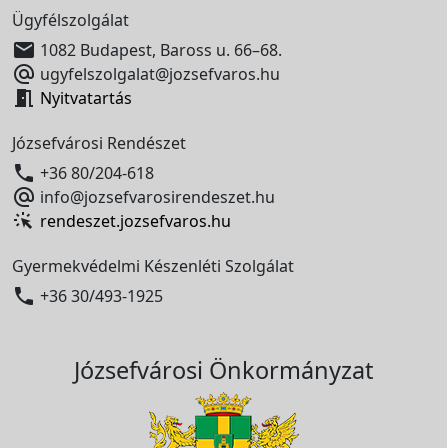
Ügyfélszolgálat

1082 Budapest, Baross u. 66–68.

ugyfelszolgalat@jozsefvaros.hu

Nyitvatartás
Józsefvárosi Rendészet

+36 80/204-618

info@jozsefvarosirendeszet.hu
rendeszet.jozsefvaros.hu
Gyermekvédelmi Készenléti Szolgálat

+36 30/493-1925
Józsefvárosi Önkormányzat