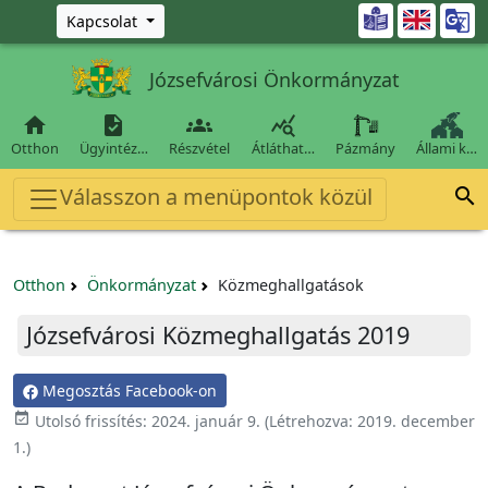
Ugrás a fő tartalomra

Kapcsolat
Józsefvárosi Önkormányzat




Otthon
Ügyintéz…
Részvétel
Átláthat…
Pázmány
Állami k…
Válasszon a menüpontok közül

Otthon
Önkormányzat
Közmeghallgatások
Józsefvárosi Közmeghallgatás 2019
Megosztás Facebook-on
event_available
Utolsó frissítés:
2024. január 9.
(Létrehozva:
2019. december
1.
)