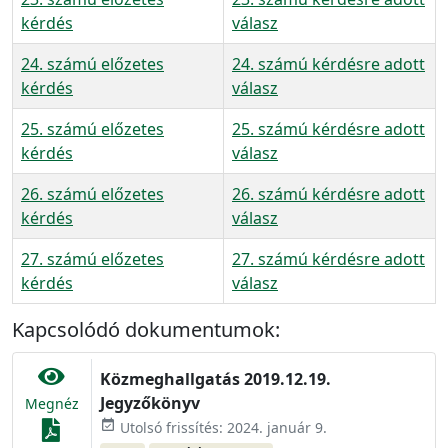
kérdés
válasz
24. számú előzetes
24. számú kérdésre adott
kérdés
válasz
25. számú előzetes
25. számú kérdésre adott
kérdés
válasz
26. számú előzetes
26. számú kérdésre adott
kérdés
válasz
27. számú előzetes
27. számú kérdésre adott
kérdés
válasz
Kapcsolódó dokumentumok:
Közmeghallgatás 2019.12.19.
Jegyzőkönyv
Megnéz
event_available
Utolsó frissítés: 2024. január 9.