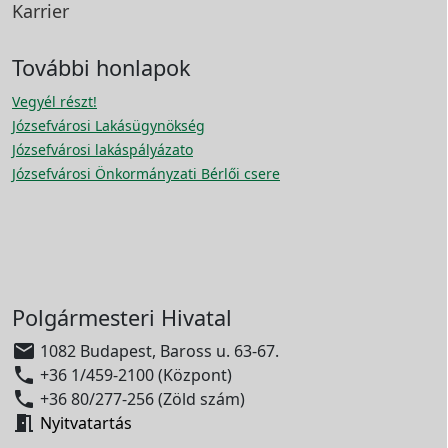
Karrier
További honlapok
Vegyél részt!
Józsefvárosi Lakásügynökség
Józsefvárosi lakáspályázato
Józsefvárosi Önkormányzati Bérlői csere
Polgármesteri Hivatal

1082 Budapest, Baross u. 63-67.

+36 1/459-2100 (Központ)

+36 80/277-256 (Zöld szám)

Nyitvatartás