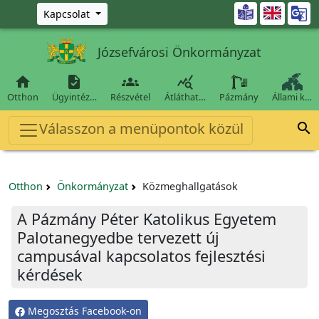
Ugrás a fő tartalomra

Kapcsolat
Józsefvárosi Önkormányzat




Otthon
Ügyintéz…
Részvétel
Átláthat…
Pázmány
Állami k…
Válasszon a menüpontok közül

Otthon
Önkormányzat
Közmeghallgatások
A Pázmány Péter Katolikus Egyetem
Palotanegyedbe tervezett új
campusával kapcsolatos fejlesztési
kérdések
Megosztás Facebook-on