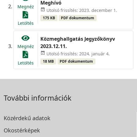
Meghívó
Megnéz
event_available
Utolsó frissítés: 2023. december 1.
175 KB
PDF dokumentum
Letöltés
Közmeghallgatás Jegyzőkönyv
2023.12.11.
Megnéz
event_available
Utolsó frissítés: 2024. január 4.
18 MB
PDF dokumentum
Letöltés
További információk
Közérdekű adatok
Okostérképek