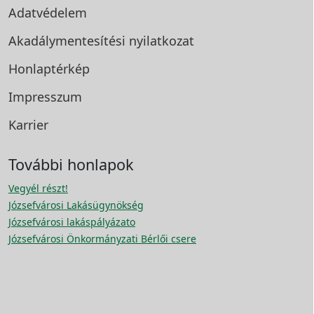
Adatvédelem
Akadálymentesítési
nyilatkozat
Honlaptérkép
Impresszum
Karrier
További honlapok
Vegyél részt!
Józsefvárosi Lakásügynökség
Józsefvárosi lakáspályázato
Józsefvárosi Önkormányzati Bérlői csere