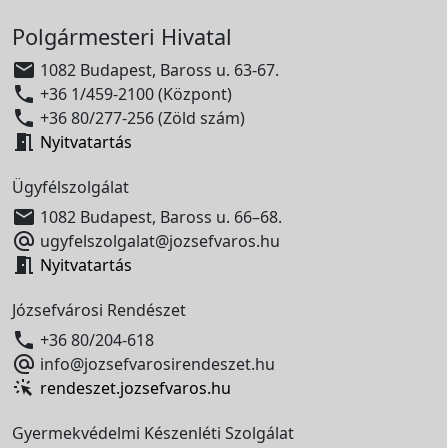
Polgármesteri Hivatal

1082 Budapest, Baross u. 63-67.

+36 1/459-2100 (Központ)

+36 80/277-256 (Zöld szám)

Nyitvatartás
Ügyfélszolgálat

1082 Budapest, Baross u. 66–68.

ugyfelszolgalat@jozsefvaros.hu

Nyitvatartás
Józsefvárosi Rendészet

+36 80/204-618

info@jozsefvarosirendeszet.hu
rendeszet.jozsefvaros.hu
Gyermekvédelmi Készenléti Szolgálat