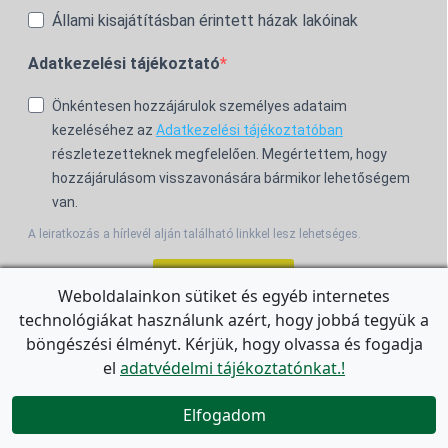
Állami kisajátításban érintett házak lakóinak
Adatkezelési tájékoztató
Önkéntesen hozzájárulok személyes adataim
kezeléséhez az
Adatkezelési tájékoztatóban
részletezetteknek megfelelően. Megértettem, hogy
hozzájárulásom visszavonására bármikor lehetőségem
van.
A leiratkozás a hírlevél alján található linkkel lesz lehetséges.
Feliratkozom!
Weboldalainkon sütiket és egyéb internetes
technológiákat használunk azért, hogy jobbá tegyük a
For the English Newsletter, click
HERE.
böngészési élményt. Kérjük, hogy olvassa és fogadja
el
adatvédelmi tájékoztatónkat.!


Elfogadom