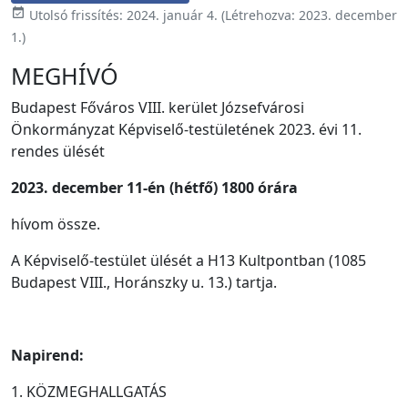
event_available
Utolsó frissítés:
2024. január 4.
(Létrehozva:
2023. december
1.
)
MEGHÍVÓ
Budapest Főváros VIII. kerület Józsefvárosi
Önkormányzat Képviselő-testületének 2023. évi 11.
rendes ülését
2023. december 11-én (hétfő) 1800 órára
hívom össze.
A Képviselő-testület ülését a H13 Kultpontban (1085
Budapest VIII., Horánszky u. 13.) tartja.
Napirend:
1. KÖZMEGHALLGATÁS