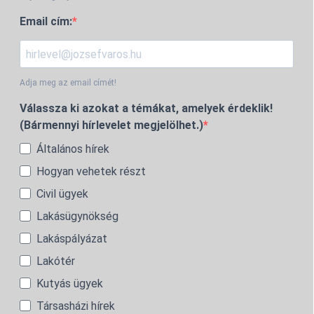
Email cím:
Adja meg az email címét!
Válassza ki azokat a témákat, amelyek érdeklik!
(Bármennyi hírlevelet megjelölhet.)
Általános hírek
Hogyan vehetek részt
Civil ügyek
Lakásügynökség
Lakáspályázat
Lakótér
Kutyás ügyek
Társasházi hírek