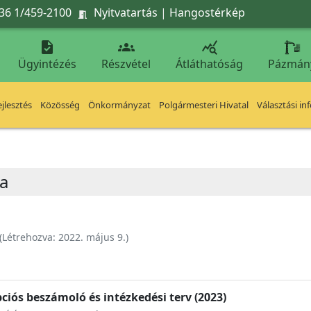
36 1/459-2100
Nyitvatartás
|
Hangostérkép




Ügyintézés
Részvétel
Átláthatóság
Pázmán
jlesztés
Közösség
Önkormányzat
Polgármesteri Hivatal
Választási in
ia
(Létrehozva:
2022. május 9.
)
ciós beszámoló és intézkedési terv (2023)