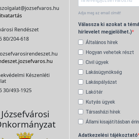
szolgalat@jozsefvaros.hu
Adja meg az email címét!
itvatartás
Válassza ki azokat a témá
városi Rendészet
hírlevelet megjelölhet.)
6 80/204-618
Általános hírek
Hogyan vehetek részt
ozsefvarosirendeszet.hu
ndeszet.jozsefvaros.hu
Civil ügyek
Lakásügynökség
ekvédelmi Készenléti
lat
Lakáspályázat
6 30/493-1925
Lakótér
Kutyás ügyek
Józsefvárosi
Társasházi hírek
nkormányzat
Állami kisajátításban éri
Adatkezelési tájékoztató