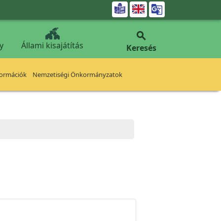


y
Állami kisajátítás
Keresés
formációk
Nemzetiségi Önkormányzatok