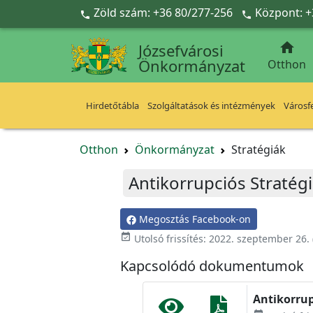
Ugrás a fő tartalomra
Zöld szám: +36 80/277-256
Központ: +



Józsefvárosi
Önkormányzat
Otthon
Hirdetőtábla
Szolgáltatások és intézmények
Városfe
Otthon
Önkormányzat
Stratégiák
Antikorrupciós Stratég
Megosztás Facebook-on
event_available
Utolsó frissítés:
2022. szeptember 26.
Kapcsolódó dokumentumok
Antikorrup