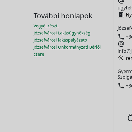

ugyfel
További honlapok

Ny
Vegyél részt!
József
Józsefvárosi Lakásügynökség

+3
Józsefvárosi lakáspályázato

Józsefvárosi Önkormányzati Bérlői
info@j
csere
re
Gyerm
Szolgá

+3
Ö