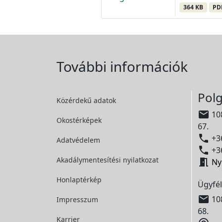
364 KB
PD
További információk
Polg
Közérdekű adatok

108
Okostérképek
67.

+36
Adatvédelem

+36
Akadálymentesítési
nyilatkozat

Ny
Honlaptérkép
Ügyfél

108
Impresszum
68.
Karrier