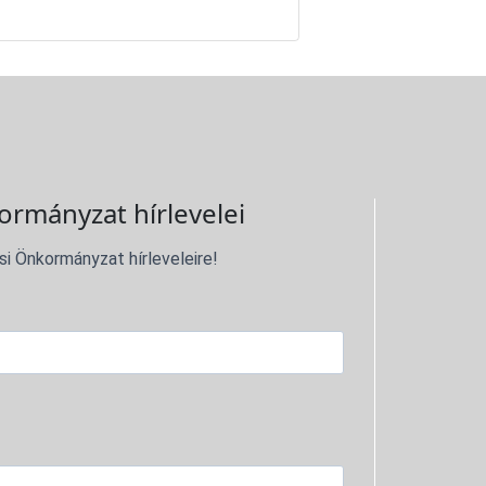
ormányzat hírlevelei
si Önkormányzat hírleveleire!