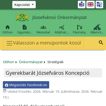
Ugrás a fő tartalomra

Kapcsolat
Józsefvárosi Önkormányzat




Otthon
Ügyintéz…
Részvétel
Átláthat…
Pázmány
Állami k…
Válasszon a menüpontok közül

Otthon
Önkormányzat
Stratégiák
Gyerekbarát Józsefváros Koncepció
Megosztás Facebook-on
event_available
Utolsó frissítés:
2026. február 19.
(Létrehozva:
2026. február
19.
)