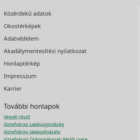
Közérdekű adatok
Okostérképek
Adatvédelem
Akadálymentesítési
nyilatkozat
Honlaptérkép
Impresszum
Karrier
További honlapok
Vegyél részt!
Józsefvárosi Lakásügynökség
Józsefvárosi lakáspályázato
Józsefvárosi Önkormányzati Bérlői csere