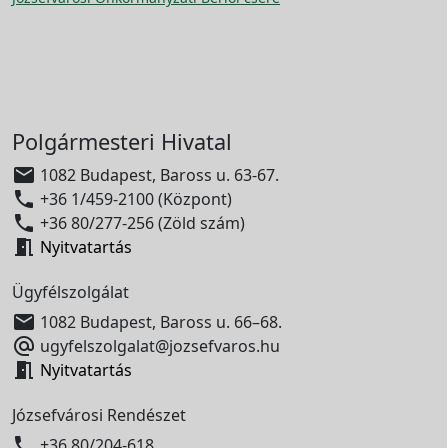
Polgármesteri Hivatal

1082 Budapest, Baross u. 63-67.

+36 1/459-2100 (Központ)

+36 80/277-256 (Zöld szám)

Nyitvatartás
Ügyfélszolgálat

1082 Budapest, Baross u. 66–68.

ugyfelszolgalat@jozsefvaros.hu

Nyitvatartás
Józsefvárosi Rendészet

+36 80/204-618