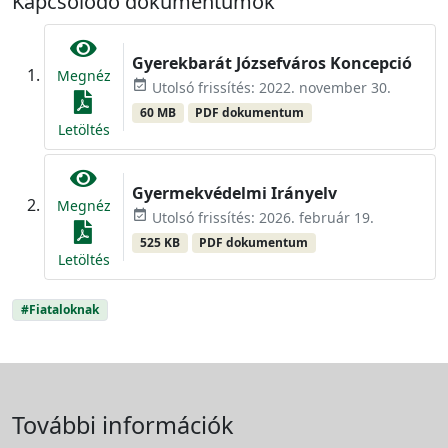
Kapcsolódó dokumentumok
Gyerekbarát Józsefváros Koncepció
Megnéz
event_available
Utolsó frissítés: 2022. november 30.
60 MB
PDF dokumentum
Letöltés
Gyermekvédelmi Irányelv
Megnéz
event_available
Utolsó frissítés: 2026. február 19.
525 KB
PDF dokumentum
Letöltés
#Fiataloknak
További információk