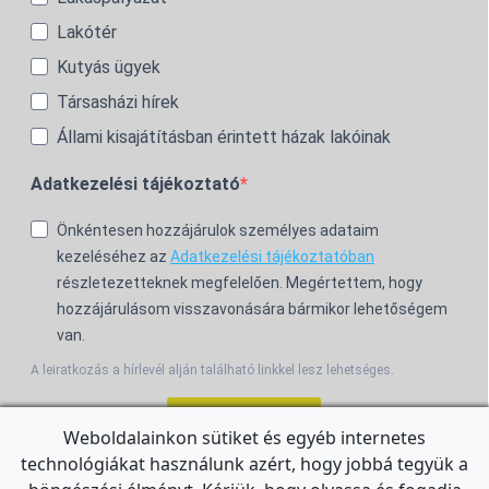
Lakótér
Kutyás ügyek
Társasházi hírek
Állami kisajátításban érintett házak lakóinak
Adatkezelési tájékoztató
Önkéntesen hozzájárulok személyes adataim
kezeléséhez az
Adatkezelési tájékoztatóban
részletezetteknek megfelelően. Megértettem, hogy
hozzájárulásom visszavonására bármikor lehetőségem
van.
A leiratkozás a hírlevél alján található linkkel lesz lehetséges.
Feliratkozom!
Weboldalainkon sütiket és egyéb internetes
technológiákat használunk azért, hogy jobbá tegyük a
For the English Newsletter, click
HERE.