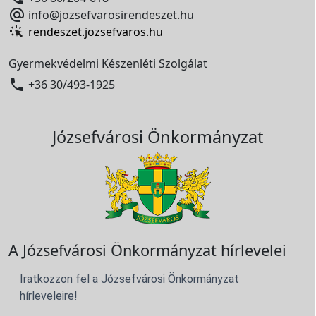

info@jozsefvarosirendeszet.hu
rendeszet.jozsefvaros.hu
Gyermekvédelmi Készenléti Szolgálat

+36 30/493-1925
Józsefvárosi Önkormányzat
A Józsefvárosi Önkormányzat hírlevelei
Iratkozzon fel a Józsefvárosi Önkormányzat
hírleveleire!