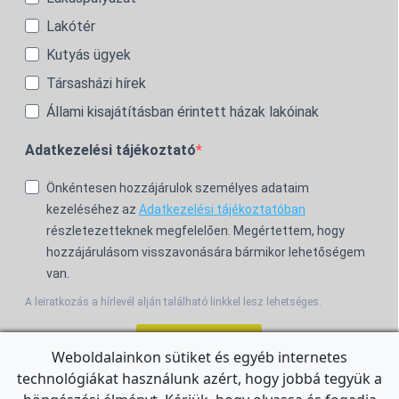
Lakótér
Kutyás ügyek
Társasházi hírek
Állami kisajátításban érintett házak lakóinak
Adatkezelési tájékoztató
Önkéntesen hozzájárulok személyes adataim
kezeléséhez az
Adatkezelési tájékoztatóban
részletezetteknek megfelelően. Megértettem, hogy
hozzájárulásom visszavonására bármikor lehetőségem
van.
A leiratkozás a hírlevél alján található linkkel lesz lehetséges.
Feliratkozom!
Weboldalainkon sütiket és egyéb internetes
technológiákat használunk azért, hogy jobbá tegyük a
For the English Newsletter, click
HERE.