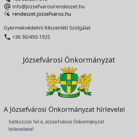

info@jozsefvarosirendeszet.hu
rendeszet.jozsefvaros.hu
Gyermekvédelmi Készenléti Szolgálat

+36 30/493-1925
Józsefvárosi Önkormányzat
A Józsefvárosi Önkormányzat hírlevelei
Iratkozzon fel a Józsefvárosi Önkormányzat
hírleveleire!