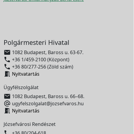
Polgármesteri Hivatal

1082 Budapest, Baross u. 63-67.

+36 1/459-2100 (Központ)

+36 80/277-256 (Zöld szám)

Nyitvatartás
Ügyfélszolgálat

1082 Budapest, Baross u. 66–68.

ugyfelszolgalat@jozsefvaros.hu

Nyitvatartás
Józsefvárosi Rendészet

+36 80/204-618