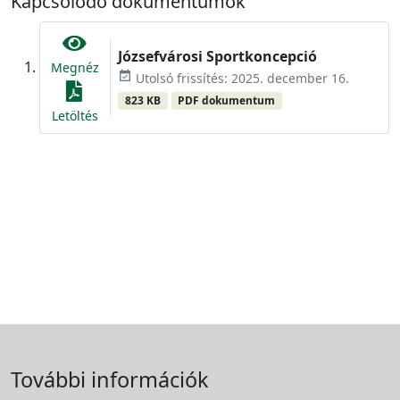
Kapcsolódó dokumentumok
Józsefvárosi Sportkoncepció
Megnéz
event_available
Utolsó frissítés: 2025. december 16.
823 KB
PDF dokumentum
Letöltés
További információk