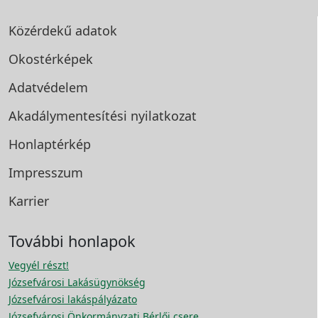
Közérdekű adatok
Okostérképek
Adatvédelem
Akadálymentesítési
nyilatkozat
Honlaptérkép
Impresszum
Karrier
További honlapok
Vegyél részt!
Józsefvárosi Lakásügynökség
Józsefvárosi lakáspályázato
Józsefvárosi Önkormányzati Bérlői csere