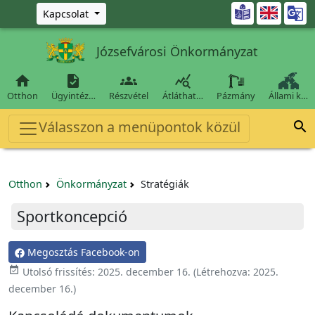
Ugrás a fő tartalomra

Kapcsolat
Józsefvárosi Önkormányzat




Otthon
Ügyintéz…
Részvétel
Átláthat…
Pázmány
Állami k…
Válasszon a menüpontok közül

Otthon
Önkormányzat
Stratégiák
Sportkoncepció
Megosztás Facebook-on
event_available
Utolsó frissítés:
2025. december 16.
(Létrehozva:
2025.
december 16.
)