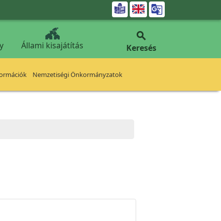


y
Állami kisajátítás
Keresés
formációk
Nemzetiségi Önkormányzatok