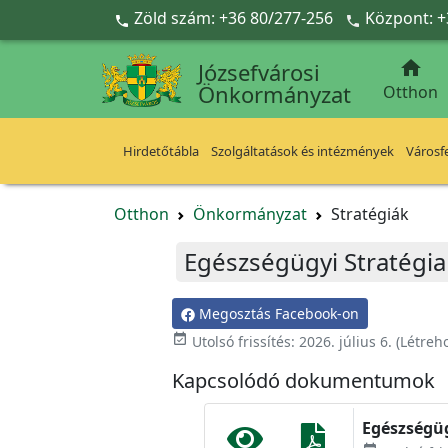
Ugrás a fő tartalomra
Zöld szám: +36 80/277-256
Központ: +



Józsefvárosi
Önkormányzat
Otthon
Hirdetőtábla
Szolgáltatások és intézmények
Városfe
Otthon
Önkormányzat
Stratégiák
Egészségügyi Stratégia
Megosztás Facebook-on
event_available
Utolsó frissítés:
2026. július 6.
(Létreh
Kapcsolódó dokumentumok
Egészségüg