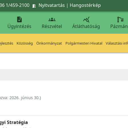
36 1/459-2100
Nyitvatartás
|
Hangostérkép




Ügyintézés
Részvétel
Átláthatóság
Pázmán
jlesztés
Közösség
Önkormányzat
Polgármesteri Hivatal
Választási in
ozva:
2026. június 30.
)
yi Stratégia