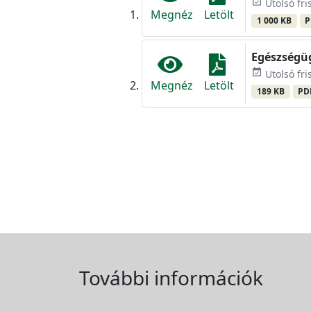
event_available
Utolsó fri
Megnéz
Letölt
1 000 KB
P
Egészségüg
event_available
Utolsó fris
Megnéz
Letölt
189 KB
PD
További információk