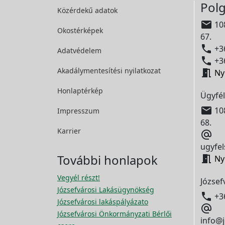
Polg
Közérdekű adatok

108
Okostérképek
67.

+36
Adatvédelem

+36
Akadálymentesítési
nyilatkozat

Ny
Honlaptérkép
Ügyfél

108
Impresszum
68.
Karrier

ugyfel
További honlapok

Ny
Vegyél részt!
József
Józsefvárosi Lakásügynökség

+3
Józsefvárosi lakáspályázato

Józsefvárosi Önkormányzati Bérlői
info@j