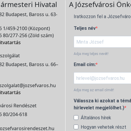
ármesteri Hivatal
A Józsefvárosi Önk
2 Budapest, Baross u. 63-
Iratkozzon fel a Józsefváro
 1/459-2100 (Központ)
Teljes név
 80/277-256 (Zöld szám)
itvatartás
Adja meg teljes nevét!
szolgálat
2 Budapest, Baross u. 66–
Email cím:
szolgalat@jozsefvaros.hu
Adja meg az email címét!
itvatartás
Válassza ki azokat a témá
városi Rendészet
hírlevelet megjelölhet.)
6 80/204-618
Általános hírek
Hogyan vehetek részt
ozsefvarosirendeszet.hu