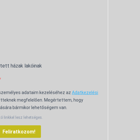
ntett házak lakóinak
 személyes adataim kezeléséhez az
Adatkezelési
tteknek megfelelően. Megértettem, hogy
ására bármikor lehetőségem van.
tó linkkel lesz lehetséges.
Feliratkozom!