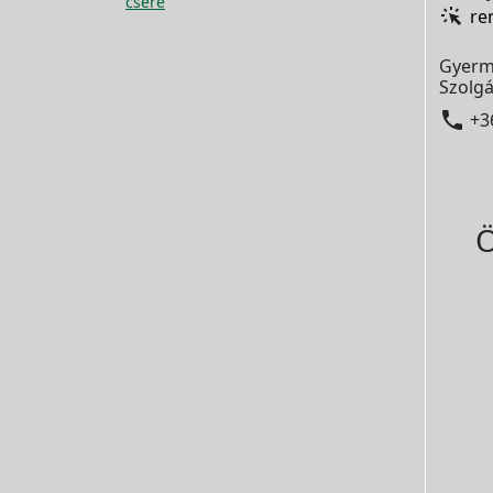
csere
re
Gyerm
Szolgá

+3
Ö