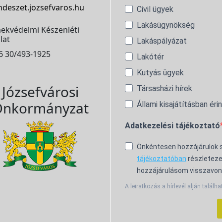
ndeszet.jozsefvaros.hu
Civil ügyek
Lakásügynökség
ekvédelmi Készenléti
lat
Lakáspályázat
6 30/493-1925
Lakótér
Kutyás ügyek
Józsefvárosi
Társasházi hírek
nkormányzat
Állami kisajátításban éri
Adatkezelési tájékoztató
Önkéntesen hozzájárulok
tájékoztatóban
részleteze
hozzájárulásom visszavon
A leiratkozás a hírlevél alján találha