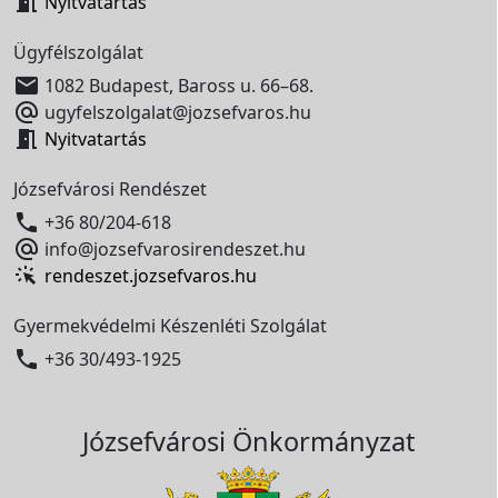

Nyitvatartás
Ügyfélszolgálat

1082 Budapest, Baross u. 66–68.

ugyfelszolgalat@jozsefvaros.hu

Nyitvatartás
Józsefvárosi Rendészet

+36 80/204-618

info@jozsefvarosirendeszet.hu
rendeszet.jozsefvaros.hu
Gyermekvédelmi Készenléti Szolgálat

+36 30/493-1925
Józsefvárosi Önkormányzat