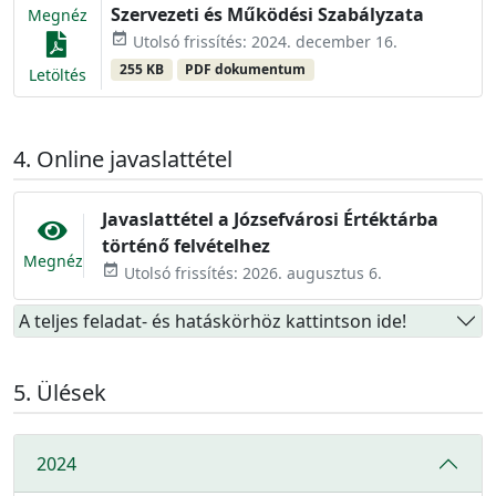
Szervezeti és Működési Szabályzata
Megnéz
event_available
Utolsó frissítés: 2024. december 16.
255 KB
PDF dokumentum
Letöltés
Online javaslattétel
Javaslattétel a Józsefvárosi Értéktárba
történő felvételhez
Megnéz
event_available
Utolsó frissítés: 2026. augusztus 6.
A teljes feladat- és hatáskörhöz kattintson ide!
Ülések
2024