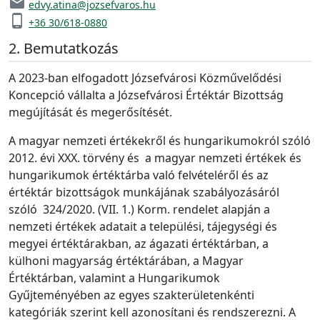
email
edvy.atina@jozsefvaros.hu
phone_android
+36 30/618-0880
Bemutatkozás
A 2023-ban elfogadott Józsefvárosi Közművelődési
Koncepció vállalta a Józsefvárosi Értéktár Bizottság
megújítását és megerősítését.
A magyar nemzeti értékekről és hungarikumokról szóló
2012. évi XXX. törvény és a magyar nemzeti értékek és
hungarikumok értéktárba való felvételéről és az
értéktár bizottságok munkájának szabályozásáról
szóló 324/2020. (VII. 1.) Korm. rendelet alapján a
nemzeti értékek adatait a települési, tájegységi és
megyei értéktárakban, az ágazati értéktárban, a
külhoni magyarság értéktárában, a Magyar
Értéktárban, valamint a Hungarikumok
Gyűjteményében az egyes szakterületenkénti
kategóriák szerint kell azonosítani és rendszerezni. A