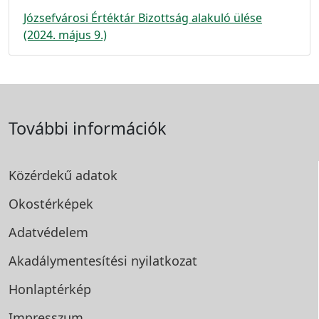
Józsefvárosi Értéktár Bizottság alakuló ülése
(2024. május 9.)
További információk
Közérdekű adatok
Okostérképek
Adatvédelem
Akadálymentesítési
nyilatkozat
Honlaptérkép
Impresszum