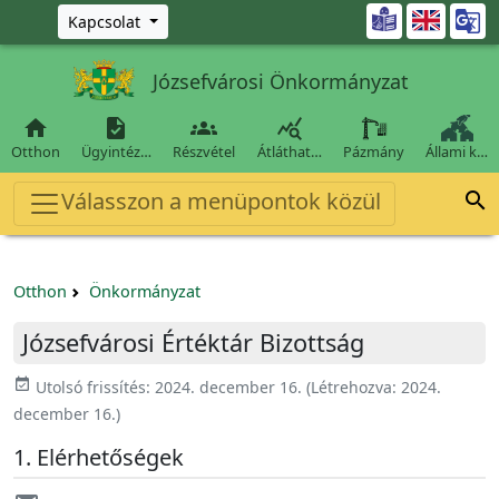
Ugrás a fő tartalomra

Kapcsolat
Józsefvárosi Önkormányzat




Otthon
Ügyintéz…
Részvétel
Átláthat…
Pázmány
Állami k…
Válasszon a menüpontok közül

Otthon
Önkormányzat
Józsefvárosi Értéktár Bizottság
event_available
Utolsó frissítés:
2024. december 16.
(Létrehozva:
2024.
december 16.
)
Elérhetőségek