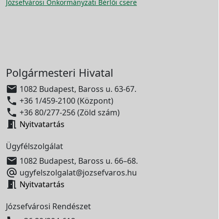
Józsefvárosi Önkormányzati Bérlői csere
Polgármesteri Hivatal

1082 Budapest, Baross u. 63-67.

+36 1/459-2100 (Központ)

+36 80/277-256 (Zöld szám)

Nyitvatartás
Ügyfélszolgálat

1082 Budapest, Baross u. 66–68.

ugyfelszolgalat@jozsefvaros.hu

Nyitvatartás
Józsefvárosi Rendészet