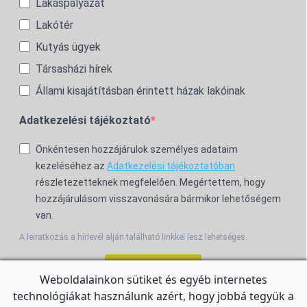
Lakáspályázat
Lakótér
Kutyás ügyek
Társasházi hírek
Állami kisajátításban érintett házak lakóinak
Adatkezelési tájékoztató
Önkéntesen hozzájárulok személyes adataim
kezeléséhez az
Adatkezelési tájékoztatóban
részletezetteknek megfelelően. Megértettem, hogy
hozzájárulásom visszavonására bármikor lehetőségem
van.
A leiratkozás a hírlevél alján található linkkel lesz lehetséges.
Feliratkozom!
Weboldalainkon sütiket és egyéb internetes
technológiákat használunk azért, hogy jobbá tegyük a
For the English Newsletter, click
HERE.