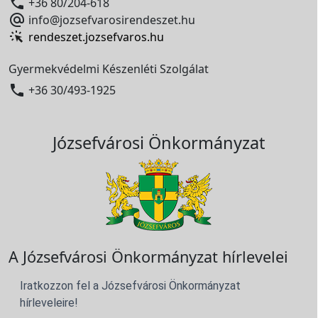

+36 80/204-618

info@jozsefvarosirendeszet.hu
rendeszet.jozsefvaros.hu
Gyermekvédelmi Készenléti Szolgálat

+36 30/493-1925
Józsefvárosi Önkormányzat
A Józsefvárosi Önkormányzat hírlevelei
Iratkozzon fel a Józsefvárosi Önkormányzat
hírleveleire!