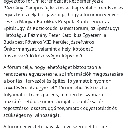
egyeztető fórum létrehozását kezdeményezi a
Pázmány Campus fejlesztéssel kapcsolatos rendszeres
egyeztetés céljából; javasolja, hogy a
fórumon vegyen
részt a Magyar Katolikus Püspöki Konferencia, az
Építésügyi és Közlekedési Minisztérium, az Építésügyi
Hatóság, a Pázmány Péter Katolikus Egyetem, a
Budapest Főváros VIII. kerület Józsefvárosi
Önkormányzat, valamint a helyi kötődésű
önszerveződő közösségek képviselői.
A fórum célja, hogy lehetőséget biztosítson a
rendszeres egyeztetésre, az információk megosztására,
a bontási, tervezési és építési folyamatok nyomon
követésére. Az egyeztető fórum lehetővé teszi a
folyamatok transzparens, minden fél számára
hozzáférhető dokumentációját, a bontással és
fejlesztéssel összefüggő folyamatok egyeztetését és
szükséges nyilvánosságát.
A fórum egyeztető, javaslattevő szerepet tölt be,