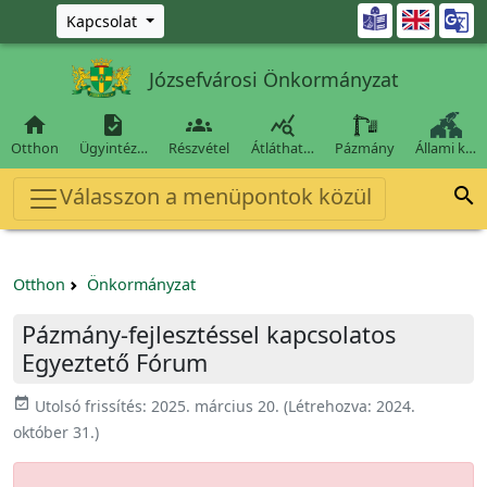
Ugrás a fő tartalomra

Kapcsolat
Józsefvárosi Önkormányzat




Otthon
Ügyintéz…
Részvétel
Átláthat…
Pázmány
Állami k…
Válasszon a menüpontok közül

Otthon
Önkormányzat
Pázmány-fejlesztéssel kapcsolatos
Egyeztető Fórum
event_available
Utolsó frissítés:
2025. március 20.
(Létrehozva:
2024.
október 31.
)