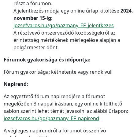
részt a fórumon.
A jelentkezés módja egy online űrlap kitöltése
2024.
november 15-ig
:
jozsefvaros.hu/go/pazmany_EF_jelentkezes
A résztvevő önszerveződő közösségekről az
érintettség mértékének mérlegelése alapján a
polgármester dönt.
Fórumok gyakorisága és időpontja:
Fórum gyakorisága: kéthetente vagy rendkívüli
Napirend:
Az egyeztető fórum napirendjére a fórumot
megelőzően 3 nappal írásban, egy online kitölthető
sablon szerint lehet témát javasolni az alábbi űrlapon:
jozsefvaros.hu/go/pazmany_EF_napirend
A végleges napirendről a fórumot összehívó