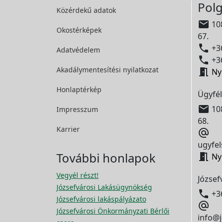
Polg
Közérdekű adatok

108
Okostérképek
67.

+36
Adatvédelem

+36
Akadálymentesítési
nyilatkozat

Ny
Honlaptérkép
Ügyfél

108
Impresszum
68.
Karrier

ugyfel
További honlapok

Ny
Vegyél részt!
József
Józsefvárosi Lakásügynökség

+3
Józsefvárosi lakáspályázato

Józsefvárosi Önkormányzati Bérlői
info@j