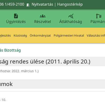
36 1/459-2100
Nyitvatartás
|
Hangostérkép




Ügyintézés
Részvétel
Átláthatóság
Pázmán
jlesztés
Közösség
Önkormányzat
Polgármesteri Hivatal
Választási in
ás Bizottság
ág rendes ülése (2011. április 20.)
ehozva:
2022. március 1.
)
umok
 10.