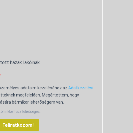
ntett házak lakóinak
 személyes adataim kezeléséhez az
Adatkezelési
tteknek megfelelően. Megértettem, hogy
ására bármikor lehetőségem van.
tó linkkel lesz lehetséges.
Feliratkozom!