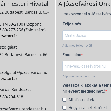
ármesteri Hivatal
A Józsefvárosi Önk
2 Budapest, Baross u. 63-
Iratkozzon fel a Józsefváro
 1/459-2100 (Központ)
Teljes név
 80/277-256 (Zöld szám)
itvatartás
Adja meg teljes nevét!
szolgálat
2 Budapest, Baross u. 66–
Email cím:
szolgalat@jozsefvaros.hu
Adja meg az email címét!
itvatartás
Válassza ki azokat a témá
városi Rendészet
hírlevelet megjelölhet.)
6 80/204-618
Általános hírek
Hogyan vehetek részt
ozsefvarosirendeszet.hu