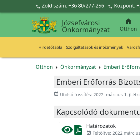
Ugrás a fő tartalomra
Zöld szám: +36 80/277-256
Központ: +



Józsefvárosi
Önkormányzat
Otthon
Hirdetőtábla
Szolgáltatások és intézmények
Városfe
Otthon
Önkormányzat
Emberi Erőforr
Emberi Erőforrás Bizotts
event_available
Utolsó frissítés:
2022. március 1.
(Létr
Kapcsolódó dokument
Határozatok
Feltöltve: 2022 március
event_available