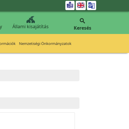


y
Állami kisajátítás
Keresés
formációk
Nemzetiségi Önkormányzatok