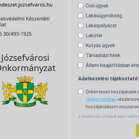
ndeszet.jozsefvaros.hu
Civil ügyek
Lakásügynökség
ekvédelmi Készenléti
lat
Lakáspályázat
6 30/493-1925
Lakótér
Kutyás ügyek
Józsefvárosi
Társasházi hírek
nkormányzat
Állami kisajátításban éri
Adatkezelési tájékoztató
Önkéntesen hozzájárulok
tájékoztatóban
részleteze
hozzájárulásom visszavon
A leiratkozás a hírlevél alján találha