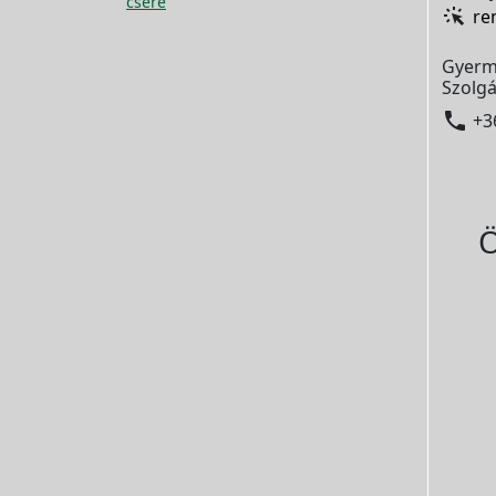
csere
re
Gyerm
Szolgá

+3
Ö